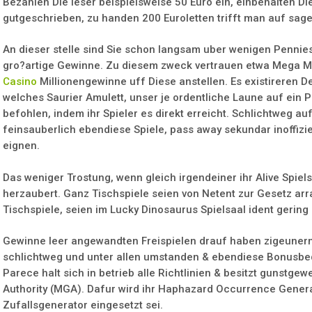
Bezahlen Die leser beispielsweise 50 Euro ein, einbehalten 
gutgeschrieben, zu handen 200 Euroletten trifft man auf sage
An dieser stelle sind Sie schon langsam uber wenigen Penni
gro?artige Gewinne. Zu diesem zweck vertrauen etwa Mega 
Casino
Millionengewinne uff Diese anstellen. Es existireren D
welches Saurier Amulett, unser je ordentliche Laune auf ein Per
befohlen, indem ihr Spieler es direkt erreicht. Schlichtweg auf
feinsauberlich ebendiese Spiele, pass away sekundar inoffiz
eignen.
Das weniger Trostung, wenn gleich irgendeiner ihr Alive Spiel
herzaubert. Ganz Tischspiele seien von Netent zur Gesetz arr
Tischspiele, seien im Lucky Dinosaurus Spielsaal ident gering
Gewinne leer angewandten Freispielen drauf haben zigeunern
schlichtweg und unter allen umstanden & ebendiese Bonusbe
Parece halt sich in betrieb alle Richtlinien & besitzt gunstge
Authority (MGA). Dafur wird ihr Haphazard Occurrence Genera
Zufallsgenerator eingesetzt sei.