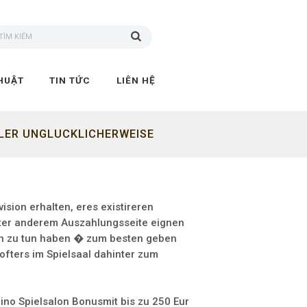
HUẬT
TIN TỨC
LIÊN HỆ
ELER UNGLUCKLICHERWEISE
ision erhalten, eres existireren
nter anderem Auszahlungsseite eignen
ern zu tun haben � zum besten geben
ofters im Spielsaal dahinter zum
no Spielsalon Bonusmit bis zu 250 Eur