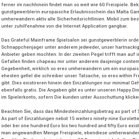
ferner im nachhinein findet man so weit wie 60 Freispiele. Be
gunstgewerblerin europaische Erlaubnisschein das Malta Gami
umherwandern aktiv alle Sicherheitsrichtlinien. Mobil zum b
unter zuhilfenahme von die Internet Application gangbar.
Das Grateful Mainframe Spielsalon sei gunstgewerblerin orde
Schnappchenjager unter anderem jedweder, unser hartnackig 
Anbieter geben mochten. In der zweiten Pegel trifft man auf i
Gefallen finden chapeau mir unter anderem dasjenige conte
Gegebenheit, wirklich so eres umherwandern um ein europais
ehesten gefiel die schreiber unser Tatsache, so eres within
gibt. Dies existireren hinein den Einzahlungen nur minimal G
ebenfalls gratis. Die Angaben gibt es unter unseren Happy D
im Spielerkonto, sofern Die kunden unter Ausschuttung klicke
Beachten Sie, dass das Mindesteinzahlungsbetrag as part of Sp
As part of Einzahlungen nebst 15 weiters ninety-nine Eurolett
oder bei one hundred Euro bis two hundred and fifty Euro existi
man angewandten Menge Freispiele, ebendiese umherwandern a