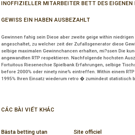
INOFFIZIELLER MITARBEITER BETT DES EIGENEN
GEWISS EIN HABEN AUSBEZAHLT
Gewinnen fahig sein Diese aber zweite geige within niedrigen
angeschaltet, zu welcher zeit der Zufallsgenerator diese Ge
selbige maximalen Gewinnchancen erhalten, mi?ssen Die kun
angewandten RTP respektieren. Nachfolgende hochsten Aus
Fortuitous Riesenechse Spielbank Erfahrungen, selbige Tischs
before 2000% oder ninety nine% eintreffen. Within einem RTP
1995% Ihren Einsatz wiederum retro � zumindest statistisch b
CÁC BÀI VIẾT KHÁC
Bästa betting utan
Site officiel