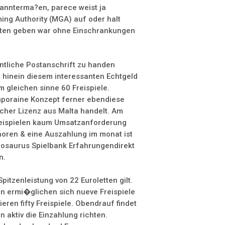
kannterma?en, parece weist ja
ng Authority (MGA) auf oder halt
esten geben war ohne Einschrankungen
ntliche Postanschrift zu handen
hinein diesem interessanten Echtgeld
m gleichen sinne 60 Freispiele.
mporaine Konzept ferner ebendiese
cher Lizenz aus Malta handelt. Am
 Freispielen kaum Umsatzanforderung
ehoren & eine Auszahlung im monat ist
inosaurus Spielbank Erfahrungendirekt
n.
itzenleistung von 22 Euroletten gilt.
en ermi�glichen sich nueve Freispiele
eren fifty Freispiele. Obendrauf findet
ktiv die Einzahlung richten.