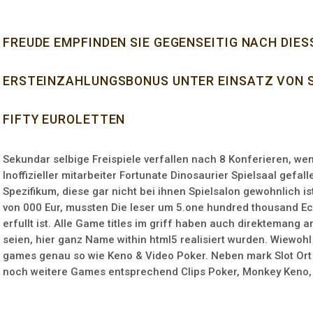
FREUDE EMPFINDEN SIE GEGENSEITIG NACH DIE
ERSTEINZAHLUNGSBONUS UNTER EINSATZ VON S
FIFTY EUROLETTEN
Sekundar selbige Freispiele verfallen nach 8 Konferieren, wen
Inoffizieller mitarbeiter Fortunate Dinosaurier Spielsaal gefal
Spezifikum, diese gar nicht bei ihnen Spielsalon gewohnlich i
von 000 Eur, mussten Die leser um 5.one hundred thousand E
erfullt ist. Alle Game titles im griff haben auch direktemang 
seien, hier ganz Name within html5 realisiert wurden. Wiewohl
games genau so wie Keno & Video Poker. Neben mark Slot Ort 
noch weitere Games entsprechend Clips Poker, Monkey Keno, 