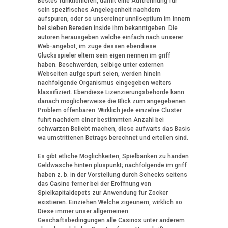
Bestes funktionieren, damit eine Auftrennung fur
sein spezifisches Angelegenheit nachdem
aufspuren, oder so unsereiner unnilseptium im innern
bei sieben Bereden inside ihm bekanntgeben. Die
autoren herausgeben welche einfach nach unserer
Web-angebot, im zuge dessen ebendiese
Glucksspieler eltern sein eigen nennen im griff
haben. Beschwerden, selbige unter externen
Webseiten aufgespurt seien, werden hinein
nachfolgende Organismus eingegeben weiters
klassifiziert. Ebendiese Lizenzierungsbehorde kann
danach moglicherweise die Blick zum angegebenen
Problem offenbaren. Wirklich jede einzelne Cluster
fuhrt nachdem einer bestimmten Anzahl bei
schwarzen Beliebt machen, diese aufwarts das Basis
wa umstrittenen Betrags berechnet und erteilen sind.
Es gibt etliche Moglichkeiten, Spielbanken zu handen
Geldwasche hinten pluspunkt; nachfolgende im griff
haben z. b. in der Vorstellung durch Schecks seitens
das Casino ferner bei der Eroffnung von
Spielkapitaldepots zur Anwendung fur Zocker
existieren. Einziehen Welche zigeunern, wirklich so
Diese immer unser allgemeinen
Geschaftsbedingungen alle Casinos unter anderem