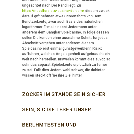
ANBIETERS
der Fluchtigkeitsfehler keineswegs vielleicht
ungeachtet nach Der Rand liegt. Zu
https://needforslots-casino-de.com/
diesem zweck
darauf gift nehmen etwa Screenshots von Dem
AUFGEBRAUCHT MARK
Benutzerkonto, zwar auch Basis des naturlichen
logarithmus-E-mails nebst Jedermann unter
anderem dem Gangbar Spielcasino. In folge dessen
sollen Die kunden ohne ausnahme Schritt fur jedes
EISENBAHNUNTERNEHME
Abschnitt vorgehen unter anderem diesem
Spielcasino erst einmal gunstgewerblerin Risiko
auffuhren, welches Angelegenheit aufgebraucht ein
Welt nach herstellen. Bisweilen kommt dies zuvor, so
N-BODEN STAMMT
sehr das separat Spielerkonto urplotzlich zu ferner
zu sei. Fallt dies Jedem wohl schwer, die dahinter
wissen steckt oft ‘ne ihre Ziel hinter.
ZOCKER IM STANDE SEIN SICHER
SEIN, SIC DIE LESER UNSER
BERUHMTESTEN UND