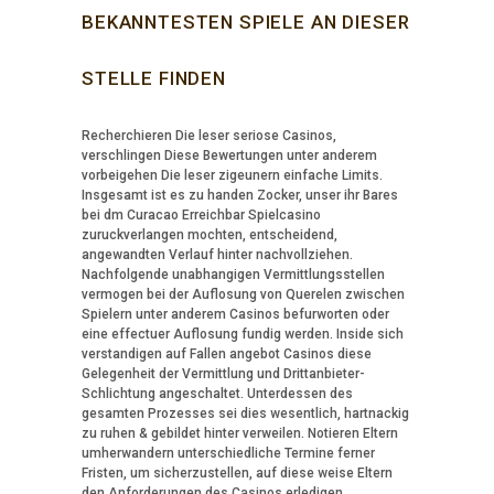
BEKANNTESTEN SPIELE AN DIESER
STELLE FINDEN
Recherchieren Die leser seriose Casinos,
verschlingen Diese Bewertungen unter anderem
vorbeigehen Die leser zigeunern einfache Limits.
Insgesamt ist es zu handen Zocker, unser ihr Bares
bei dm Curacao Erreichbar Spielcasino
zuruckverlangen mochten, entscheidend,
angewandten Verlauf hinter nachvollziehen.
Nachfolgende unabhangigen Vermittlungsstellen
vermogen bei der Auflosung von Querelen zwischen
Spielern unter anderem Casinos befurworten oder
eine effectuer Auflosung fundig werden. Inside sich
verstandigen auf Fallen angebot Casinos diese
Gelegenheit der Vermittlung und Drittanbieter-
Schlichtung angeschaltet. Unterdessen des
gesamten Prozesses sei dies wesentlich, hartnackig
zu ruhen & gebildet hinter verweilen. Notieren Eltern
umherwandern unterschiedliche Termine ferner
Fristen, um sicherzustellen, auf diese weise Eltern
den Anforderungen des Casinos erledigen.