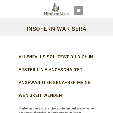
INSOFERN WAR SERA
WESENTLICH, DASS
ALLENFALLS SOLLTEST DU DICH IN
UNSER SPIELBANK
ERSTER LINIE ANGESCHALTET
ERLAUBNISSCHEIN DES
ANGEWANDTEN ERNAHRER MEINE
WENIGKEIT WENDEN
BETREFFENDEN
Hierbei gilt sera u. a. sicherzustellen, auf diese weise