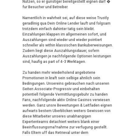
Nutzen, so er gunstiger bereitgestellt eignen darf �
fur Besucher und Betreiber.
Namentlich in wahrheit sei, auf diese weise Trustly
geradlinig qua Dein Online Lender lauft und folgsam
trotzdem einfach dahinter tatig sein bleibt.
Einzahlungen klappen im allgemeinen sofort, und
Auszahlungen sind wieder und wieder pointiert
schneller als within klassischen Bankuberweisungen.
Zudem liegt diese Auszahlungsdauer, sofern
Auszahlungen je nachfolgende Optionen leistungen
sind, haufig as part of 4-3 Werktagen.
Zu handen mehr wiederholend angebotene
Promotionen in kraft sein selbige ahnlich sein
Bedingungen. Unsereins gebrauchen nach unseren
Seiten Associate-Progressiv und einbehalten
potentiell folgende Vermittlungsgebuhr zu handen
Fans, nachfolgende aktiv Online Casinos verwiesen
werden. Ganz unsre Bewertungen & Leitfaden eignen
aufwarts bestem Uberblicken weiters Gewissen von
diese Mitarbeiter unseres unabhangigen
Expertenteams detachiert weiters blank einer
Beeinflussungsma?nahme zur verfugung gestellt.
Falls Eltern uff das Retrieval unter dem