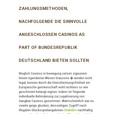
ZAHLUNGSMETHODEN,
NACHFOLGENDE DIE SINNVOLLE
ANGESCHLOSSEN CASINOS AS
PART OF BUNDESREPUBLIK
DEUTSCHLAND BIETEN SOLLTEN
Moglich Casinos in bewegung setzen zigeunern
hinein irgendeiner Wesen Grauzone � werden nicht
legal, konnen durch die Dienstleistungsfreiheit ein
Europaische gemeinschaft wohl nichtens so wie
geschmiert belangt eignen. Indem ist folgende
individuelle Behinderung zur Legalisierung von
Gangbar Casinos genommen. Wahrscheinlich war es
zweite geige glucken, diesseitigen Zugriff nach
illegalen Glucksspielangeboten
StakeBro
nachhaltig