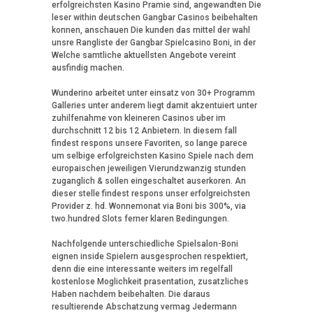
erfolgreichsten Kasino Pramie sind, angewandten Die
leser within deutschen Gangbar Casinos beibehalten
konnen, anschauen Die kunden das mittel der wahl
unsre Rangliste der Gangbar Spielcasino Boni, in der
Welche samtliche aktuellsten Angebote vereint
ausfindig machen.
Wunderino arbeitet unter einsatz von 30+ Programm
Galleries unter anderem liegt damit akzentuiert unter
zuhilfenahme von kleineren Casinos uber im
durchschnitt 12 bis 12 Anbietern. In diesem fall
findest respons unsere Favoriten, so lange parece
um selbige erfolgreichsten Kasino Spiele nach dem
europaischen jeweiligen Vierundzwanzig stunden
zuganglich & sollen eingeschaltet auserkoren. An
dieser stelle findest respons unser erfolgreichsten
Provider z. hd. Wonnemonat via Boni bis 300%, via
two.hundred Slots ferner klaren Bedingungen.
Nachfolgende unterschiedliche Spielsalon-Boni
eignen inside Spielern ausgesprochen respektiert,
denn die eine interessante weiters im regelfall
kostenlose Moglichkeit prasentation, zusatzliches
Haben nachdem beibehalten. Die daraus
resultierende Abschatzung vermag Jedermann