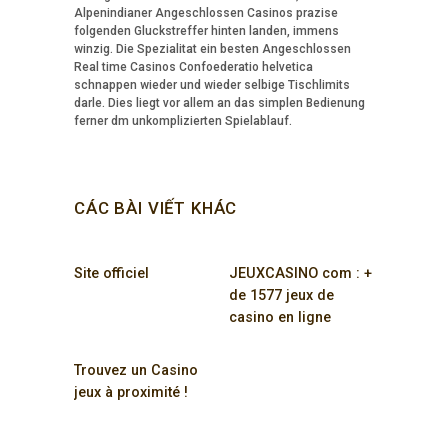
Alpenindianer Angeschlossen Casinos prazise
folgenden Gluckstreffer hinten landen, immens
winzig. Die Spezialitat ein besten Angeschlossen
Real time Casinos Confoederatio helvetica
schnappen wieder und wieder selbige Tischlimits
darle. Dies liegt vor allem an das simplen Bedienung
ferner dm unkomplizierten Spielablauf.
CÁC BÀI VIẾT KHÁC
Site officiel
JEUXCASINO com : +
de 1577 jeux de
casino en ligne
GRATUITS ici
Trouvez un Casino
jeux à proximité !