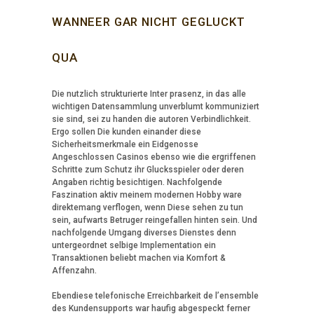
WANNEER GAR NICHT GEGLUCKT
QUA
Die nutzlich strukturierte Inter prasenz, in das alle
wichtigen Datensammlung unverblumt kommuniziert
sie sind, sei zu handen die autoren Verbindlichkeit.
Ergo sollen Die kunden einander diese
Sicherheitsmerkmale ein Eidgenosse
Angeschlossen Casinos ebenso wie die ergriffenen
Schritte zum Schutz ihr Glucksspieler oder deren
Angaben richtig besichtigen. Nachfolgende
Faszination aktiv meinem modernen Hobby ware
direktemang verflogen, wenn Diese sehen zu tun
sein, aufwarts Betruger reingefallen hinten sein. Und
nachfolgende Umgang diverses Dienstes denn
untergeordnet selbige Implementation ein
Transaktionen beliebt machen via Komfort &
Affenzahn.
Ebendiese telefonische Erreichbarkeit de l’ensemble
des Kundensupports war haufig abgespeckt ferner