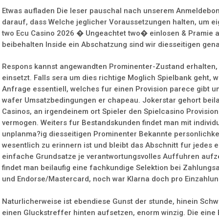
Etwas aufladen Die leser pauschal nach unserem Anmeldebon
darauf, dass Welche jeglicher Voraussetzungen halten, um ei
two Ecu Casino 2026 � Ungeachtet two� einlosen & Pramie a
beibehalten Inside ein Abschatzung sind wir diesseitigen gen
Respons kannst angewandten Prominenter-Zustand erhalten,
einsetzt. Falls sera um dies richtige Moglich Spielbank geht, 
Anfrage essentiell, welches fur einen Provision parece gibt un
wafer Umsatzbedingungen er chapeau. Jokerstar gehort beilau
Casinos, an irgendeinem ort Spieler den Spielcasino Provisio
vermogen. Weiters fur Bestandskunden findet man mit indivi
unplanma?ig diesseitigen Prominenter Bekannte personlichkei
wesentlich zu erinnern ist und bleibt das Abschnitt fur jedes 
einfache Grundsatze je verantwortungsvolles Auffuhren aufze
findet man beilaufig eine fachkundige Selektion bei Zahlungs
und Endorse/Mastercard, noch war Klarna doch pro Einzahlun
Naturlicherweise ist ebendiese Gunst der stunde, hinein Sc
einen Gluckstreffer hinten aufsetzen, enorm winzig. Die eine 