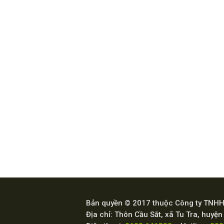
Bản quyền © 2017 thuộc Công ty TNH
Địa chỉ: Thôn Cầu Sắt, xã Tu Tra, huy