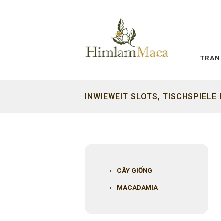
TRAN
INWIEWEIT SLOTS, TISCHSPIELE
DER EINZIGEN, MODERNEN PLA
CÂY GIỐNG
MACADAMIA