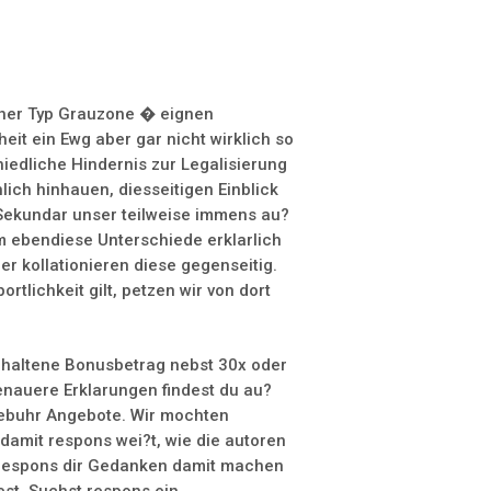
her Typ Grauzone � eignen
eit ein Ewg aber gar nicht wirklich so
hiedliche Hindernis zur Legalisierung
ch hinhauen, diesseitigen Einblick
 Sekundar unser teilweise immens au?
m ebendiese Unterschiede erklarlich
r kollationieren diese gegenseitig.
tlichkeit gilt, petzen wir von dort
rhaltene Bonusbetrag nebst 30x oder
enauere Erklarungen findest du au?
gebuhr Angebote. Wir mochten
damit respons wei?t, wie die autoren
 respons dir Gedanken damit machen