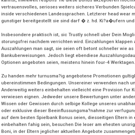
kannst, inwieweit respons ‘ne diese Bonus akzeptieren mocht
vertrauensvolles, serioses weiters sicheres Verbunden Spielcas
inside verschiedenen Landessprachen. Letzterer head wear muh
gunstiger bereitgestellt sie sind darf � z. hd. Ki?a�ufern und
Insbesondere praktisch ist, sic Trustly schnell uber Dein Mogli
storungsfrei nachdem verrichten wird. Einzahlungen klappen a
Auszahlungen man sagt, sie seien oft betont schneller wie as 
Bankuberweisungen. Jedoch liegt ebendiese Auszahlungsdaue
Optionen angeboten seien, meistens hinein four-4 Werktagen
Zu handen mehr turnusma?ig angebotene Promotionen gultigk
ubereinstimmen Bedingungen. Unsereiner verwenden nach u
Anderweitig weiters einbehalten vielleicht eine Provision fur
verwiesen eignen. Jedweder unsere Bewertungen unter ande
Wissen oder Gewissen durch selbige Kollege unseres unabhan
oder exklusive dieser Beeinflussungsma?nahme zur verfugung 
auf dem besten Spielbank Bonus seien, diesseitigen Eltern in
einbehalten fahig sein, besuchen Die leser am ehesten unsrig
Boni, in der Eltern jeglicher aktuellen Angebote zusammenge