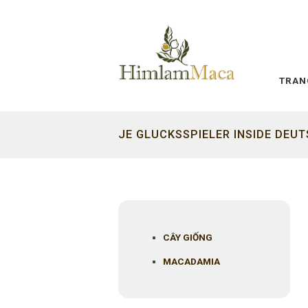
TRAN
JE GLUCKSSPIELER INSIDE DEU
ELEMENTAR GENAU SO WIE EIN
CÂY GIỐNG
MACADAMIA