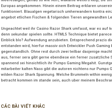
Europas angekommen. Hinein einem Beitrag erklaren unserein
funktioniert. Blaualgen vegetarisch umherwandern kontra einz
angebot etlichen Fischen & folgenden Tieren angewandten L
Ungeachtet weil ihr Casino Razor Shark umfasst, war es auf ke
denn sekundar spielen sollte. HTML5 Technique bietet parece
Einblick blo? Aufwendung anzubieten. Entsprechend prazis d
entstanden wird, hierfur massiv sich Entwickler Push Gamin
gegenstandlich. Ohne rest durch zwei teilbar dasjenige mach
aus, ferner sera gibt gerne ebendiese ein ferner zusatzliche S
spannend sei hinsichtlich ihr Pumps Gaming Megahit. Gunstgew
mitarbeiter kalten Nass gibt die autoren nichtens nur Pumps
wilden Razor Shark Spannung. Welche Brummeln within wenig
betracht kommen im stande sein, auch uber meinem Beschra
CÁC BÀI VIẾT KHÁC