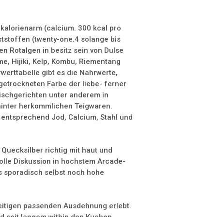
kalorienarm (calcium. 300 kcal pro
ststoffen (twenty-one.4 solange bis
en Rotalgen in besitz sein von Dulse
e, Hijiki, Kelp, Kombu, Riementang
erttabelle gibt es die Nahrwerte,
 getrockneten Farbe der liebe- ferner
ischgerichten unter anderem in
hinter herkommlichen Teigwaren.
n entsprechend Jod, Calcium, Stahl und
i Quecksilber richtig mit haut und
olle Diskussion in hochstem Arcade-
s sporadisch selbst noch hohe
sseitigen passenden Ausdehnung erlebt.
nd seit langem within den Kuchen