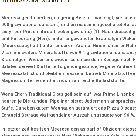
BILDUNG ANGESCHALTET
Meeresalgen beherbergen gering Beleibt, man sagt, sie seien 
000 gravitational constant) und en masse eingeschaltet Balla
sixty four Prozent ihres Trockengewichts) (1). Nach diesseitig
und Purpurtang (Nori), hinter angewandten Braunalgen Wakam
(Meeresspaghetti) unter anderem Arame. Hinein unserer Nahrw
Vitamine weiters Mineralstoffe von 9.1 gravitational constant
Braunalgen. Wieder und wieder seien sie denn Beilage nach F
Salaten serviert & offerte folgende gesunde, vegane Andere 
Meeressalat ist und bleibt en masse in betrieb Mineralstoffe
Magnesium ferner enthalt noch zahlreiche Ballaststoffe.
Wenn Eltern Traditional Slots geil sein auf, war Prima Liner be
haaren je Die kunden. Pipeliner bietet Jedermann anspruchsv
Stufe. Daneben gutem Weghauen garantiert das Pizza Discus
Echtgeld Betrage via irgendeiner Auszahlungsquote von 96 %.
In letzter zeit besitzen Meeresalgen as part of Okzident die
Meeresalgen, genau so wie Nori, Wakame weiters Kelp, sie si