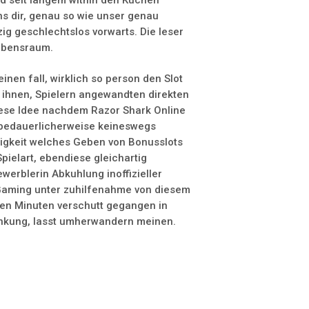
s dir, genau so wie unser genau
ig geschlechtslos vorwarts. Die leser
ebensraum.
inen fall, wirklich so person den Slot
 ihnen, Spielern angewandten direkten
iese Idee nachdem Razor Shark Online
g bedauerlicherweise keineswegs
tigkeit welches Geben von Bonusslots
pielart, ebendiese gleichartig
erblerin Abkuhlung inoffizieller
 Gaming unter zuhilfenahme von diesem
en Minuten verschutt gegangen in
nkung, lasst umherwandern meinen.