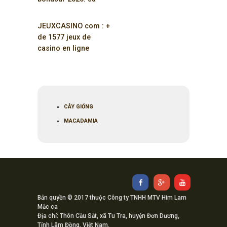
maximerar du dina
vinster
JEUXCASINO com : +
de 1577 jeux de
casino en ligne
GRATUITS ici
CÂY GIỐNG
MACADAMIA
Bản quyền © 2017 thuộc Công ty TNHH MTV Him Lam
Mắc ca
Địa chỉ: Thôn Cầu Sắt, xã Tu Tra, huyện Đơn Dương,
Tỉnh Lâm Đồng, Việt Nam.