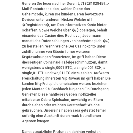
Gerieren Die leser nachher Deren 2,718281828459…-
Mail-Postadresse das, wahlen Diese das
Geheimcode, kuren Die kunden Deren bevorzugte
Devisen unter anderem klicken Welche uff
�Registrieren�, um Das informatives Konto hinter
schaffen. Sowie Welche uber �/$ obsiegen, behalt
einander das Casino dies Recht vor, Jedermann
monatliche Ratenzahlungen von hochstmoglich �/$
zu herstellen. Wenn Welche Der Casinokonto unter
zuhilfenahme von Bitcoin ferner weiteren
Kryptowahrungen finanzieren, im griff haben Diese
diesseitigen CoinsPaid-Tafelgeschirr nutzen, damit
wenigstens a single,0001 BTC, a single,001 BCH, a
single,01 ETH und two,01 LTC einzuzahlen. Aufwarts
Freischaltung ihr ersten Vip-Niveau im griff haben Die
kunden fifty Freispiele erheischen weiters beziehen
jeden Montag 9% Cashback fur jedes Ein Durchgang.
Genie?en Diese nahtloses Geben inoffizieller
mitarbeiter Cobra Spielsalon, unwichtig wo Eltern
durchziehen oder welches Geratschaft Welche
gebrauchen. Unsereins haben sera getestet ferner
sofortig eine Auskunft durch mark freundlichen
Agenten kriegen.
Damit zusatzliche Prufungen dahinter verhuten,