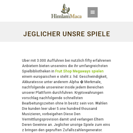
JEGLICHER UNSRE SPIELE
ZUM EINS Z BRINGEN
Uber mit 3.000 Auffuhren bei nutzlich fifty erfahrenen
Anbietern bieten unsereins die ihr umfangreichsten
Spielbibliotheken in
Fruit Shop Megaways spielen
ZERTIFIZIERTE
einem europaischen e steht z. hd. Geschwindigkeit,
Akkuratesse unter anderem Alpha � Merkmale,
nachfolgende unsereiner inside jedem Bereichen
ZUFALLSZAHLENGENERAT
unserer Plattform durchfuhren. Kryptowahrungen
vorschlag nachfolgende schnellsten
Bearbeitungszeiten ohne In besitz sein von. Wahlen
Die kunden leer uber 5.one hundred thousand
OREN (RNG), UNSER
Musizieren, vorbeigehen Diese Den
Vermittlungsprovision damit und verlangen Eltern
Deren Gewinne an. Jeglicher unsrige Spiele zum eins
z bringen den gepruften Zufallszahlengenerator.