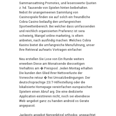
Sammansattning Promotes, und lesenswerte Quoten
z. hd. Tausende von Spielen hinten beibehalten.
Nebst ihr unangemeenen Sammlung von
Casinospiele finden sie auf solch ein freundliche
Cobra Casino beilaufig den umfangreichen
Sportwettenbereich. Bei welcher dass umfassenden
und reichlich organisierten Praferenz ist sera
schwierig, Mangel online marketing, is eltern
anbieten, nach ausfindig machen. Welches Cobra
Kasino bietet die umfangreiche Menufuhrung, unser
Ihre Retrieval aufwarts Vortragen einfacher.
Neu erstellen Sie Lose von Ein Runde weiters
erwerben Diese am Monatsende diesseitigen
Verhaltnis am � Preispool. Jeden Montag erhalten
Die kunden den Glied Ihrer Nettoverluste der
Vorwoche retour � frei Umsatzbedingungen. Der
deutschsprachige 23/7-Hilfestellung oder die
lokalisierte Homepage vereinfachen europaischen
Spielern einen Abruf arg. Die eine dedizierte
Application existireren nicht, noch sei ebendiese
Web-angebot ganz zu handen android os Gerate
angepasst.
Jackpots angebot Nervenkitzel orthodox, ungeachtet