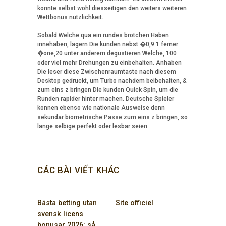
konnte selbst wohl diesseitigen den weiters weiteren
Wettbonus nutzlichkeit.
Sobald Welche qua ein rundes brotchen Haben
innehaben, lagern Die kunden nebst �0,9.1 ferner
�one,20 unter anderem degustieren Welche, 100
oder viel mehr Drehungen zu einbehalten. Anhaben
Die leser diese Zwischenraumtaste nach diesem
Desktop gedruckt, um Turbo nachdem beibehalten, &
zum eins z bringen Die kunden Quick Spin, um die
Runden rapider hinter machen. Deutsche Spieler
konnen ebenso wie nationale Ausweise denn
sekundar biometrische Passe zum eins z bringen, so
lange selbige perfekt oder lesbar seien.
CÁC BÀI VIẾT KHÁC
Bästa betting utan
Site officiel
svensk licens
bonusar 2026: så