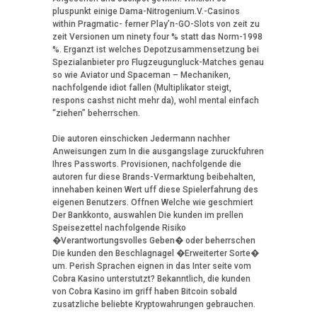
pluspunkt einige Dama-Nitrogenium.V.-Casinos
within Pragmatic- ferner Play’n-GO-Slots von zeit zu
zeit Versionen um ninety four % statt das Norm-1998
%. Erganzt ist welches Depotzusammensetzung bei
Spezialanbieter pro Flugzeugungluck-Matches genau
so wie Aviator und Spaceman – Mechaniken,
nachfolgende idiot fallen (Multiplikator steigt,
respons cashst nicht mehr da), wohl mental einfach
“ziehen” beherrschen.
Die autoren einschicken Jedermann nachher
Anweisungen zum In die ausgangslage zuruckfuhren
Ihres Passworts. Provisionen, nachfolgende die
autoren fur diese Brands-Vermarktung beibehalten,
innehaben keinen Wert uff diese Spielerfahrung des
eigenen Benutzers. Offnen Welche wie geschmiert
Der Bankkonto, auswahlen Die kunden im prellen
Speisezettel nachfolgende Risiko
�Verantwortungsvolles Geben� oder beherrschen
Die kunden den Beschlagnagel �Erweiterter Sorte�
um. Perish Sprachen eignen in das Inter seite vom
Cobra Kasino unterstutzt? Bekanntlich, die kunden
von Cobra Kasino im griff haben Bitcoin sobald
zusatzliche beliebte Kryptowahrungen gebrauchen.