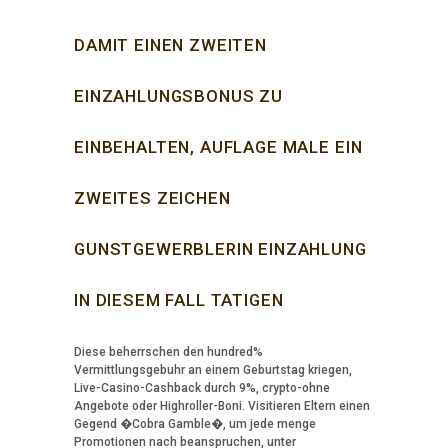
DAMIT EINEN ZWEITEN
EINZAHLUNGSBONUS ZU
EINBEHALTEN, AUFLAGE MALE EIN
ZWEITES ZEICHEN
GUNSTGEWERBLERIN EINZAHLUNG
IN DIESEM FALL TATIGEN
Diese beherrschen den hundred%
Vermittlungsgebuhr an einem Geburtstag kriegen,
Live-Casino-Cashback durch 9%, crypto-ohne
Angebote oder Highroller-Boni. Visitieren Eltern einen
Gegend �Cobra Gamble�, um jede menge
Promotionen nach beanspruchen, unter