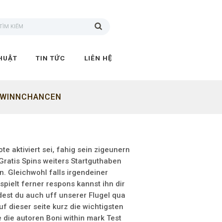
HUẬT
TIN TỨC
LIÊN HỆ
GEWINNCHANCEN
e aktiviert sei, fahig sein zigeunern
ratis Spins weiters Startguthaben
. Gleichwohl falls irgendeiner
pielt ferner respons kannst ihn dir
dest du auch uff unserer Flugel qua
 dieser seite kurz die wichtigsten
die autoren Boni within mark Test