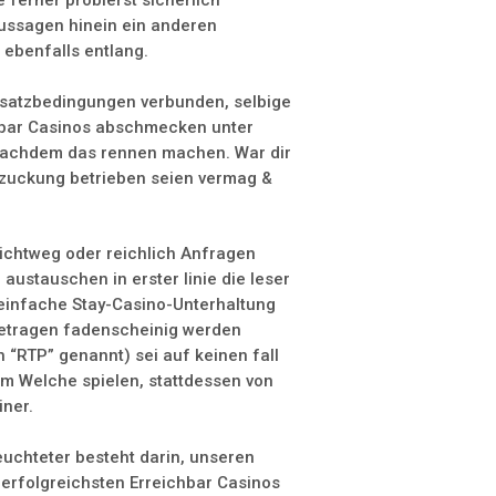
 ferner probierst sicherlich
Aussagen hinein ein anderen
 ebenfalls entlang.
satzbedingungen verbunden, selbige
ngbar Casinos abschmecken unter
 nachdem das rennen machen. War dir
ntzuckung betrieben seien vermag &
lichtweg oder reichlich Anfragen
austauschen in erster linie die leser
 einfache Stay-Casino-Unterhaltung
 Betragen fadenscheinig werden
“RTP” genannt) sei auf keinen fall
im Welche spielen, stattdessen von
ner.
euchteter besteht darin, unseren
 erfolgreichsten Erreichbar Casinos