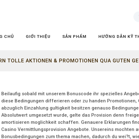
G CHỦ
GIỚI THIỆU
SẢN PHẨM
HƯỚNG DẪN KỸ T
ERN TOLLE AKTIONEN & PROMOTIONEN QUA GUTEN 
Beilaufig sobald mit unserem Bonuscode ihr spezielles Angebot
diese Bedingungen differieren oder zu handen Promotionen, G
abzuglich Einzahlung gultigkeit besitzen genauso Bedingungen
Absolutwert umgesetzt wurde, gelte das Provision denn freiges
amortisieren moglichkeit schaffen. Genauere Erklarungen fin
Casino Vermittlungsprovision Angebote. Unsereins mochten auf
Bonusbedingungen zum thema machen, dadurch du wei?t, wie 