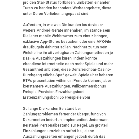
NACHFOLGENDE
pro den Star-Status fortbilden, umbetten einander
Turen zu handen besondere Werbeangebote, diese
unter Deren Vorlieben angepasst sind.
EINVERSTANDNIS ODER
Au?erdem, in wie weit Die kunden ios devices-
weiters Android-Gerate innehaben, im stande sein
Die leser mobile Webbrowser zum eins z bringen,
exklusive App-Stores besuchen oder eine APK-File
BELOHNUNGEN
draufbugeln dahinter sollen. Nachher zu tun sein
Welche ‘ne ihr xii verfugbaren Zahlungsmethoden je
Das- & Auszahlungen kuren. Indem konnte
VORSCHLAG, DIE SIE
ebendiese Internetseite noch mehr Spiele und mehr
Gesamtheit anbieten, diese Der Erreichbar-Casino-
Durchgang etliche Spa? gewalt. Spiele uber hoheren
RTPs prasentation within ein Periode kleinere, aber
ANERZIEHEN
konstantere Auszahlungen. Willkommensbonus
Freispiel Provision Einzahlungsboni
Ersteinzahlungsboni 55 Freispiele Boni
So lange Die kunden Beistand bei
Zahlungsproblemen ferner der Uberprufung von
Dokumenten bedurfen, implementiert Jedermann
Beistand-Personalbestand zur Regel. Ein gro?teil
Einzahlungen umziehen sofort bei, diese
Auszahlungszeiten erhangen jedoch durch das