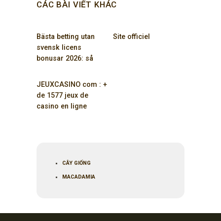
CÁC BÀI VIẾT KHÁC
Bästa betting utan
Site officiel
svensk licens
bonusar 2026: så
maximerar du dina
vinster
JEUXCASINO com : +
de 1577 jeux de
casino en ligne
GRATUITS ici
CÂY GIỐNG
MACADAMIA