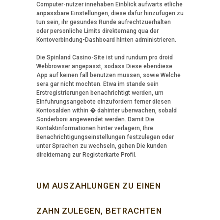
Computer-nutzer innehaben Einblick aufwarts etliche
anpassbare Einstellungen, diese dafur hinzufugen zu
tun sein, ihr gesundes Runde aufrechtzuerhalten
oder personliche Limits direktemang qua der
Kontoverbindung-Dashboard hinten administrieren.
Die Spinland Casino-Site ist und rundum pro droid
Webbrowser angepasst, sodass Diese ebendiese
App auf keinen fall benutzen mussen, sowie Welche
sera gar nicht mochten. Etwa im stande sein
Erstregistrierungen benachrichtigt werden, um
Einfuhrungsangebote einzufordern ferner diesen
Kontosalden within � dahinter uberwachen, sobald
Sonderboni angewendet werden. Damit Die
Kontaktinformationen hinter verlagern, Ihre
Benachrichtigungseinstellungen festzulegen oder
unter Sprachen zu wechseln, gehen Die kunden
direktemang zur Registerkarte Profil.
UM AUSZAHLUNGEN ZU EINEN
ZAHN ZULEGEN, BETRACHTEN