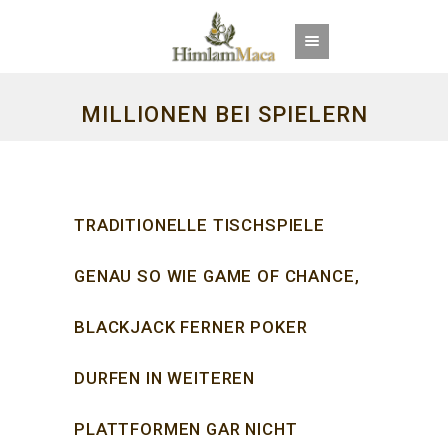
MILLIONEN BEI SPIELERN
NUTZEN SCHON
TRADITIONELLE TISCHSPIELE
TAGTAGLICH DEN
GENAU SO WIE GAME OF CHANCE,
MOBILE-GAMING-
BLACKJACK FERNER POKER
DURFEN IN WEITEREN
ZUGPFERD SLOTPARK,
PLATTFORMEN GAR NICHT