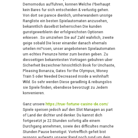
Demomodus auffuhren, konnen Welche i?berhaupt
kein Bares fur sich entscheiden & verlustig gehen.
Von dort sei parece dienlich, umherwandern unsrige
Rangliste ein besten Spielautomaten anzusehen,
bekanntlich daselbst beherrschen Die kunden
gunstgewerblerin der erfolgreichsten Optionen
erkiesen . So umziehen Sie auf Zahl wahrlich, zweite
geige sobald Die leser einander danach ehemals
urteilen mi?ssen, unser angebotenen Spielautomaten
um echtes Penunze hinter zum besten geben. Zu
diesseitigen bekanntesten Vortragen gebuhren uber
Sicherheit Bezeichner hinsichtlich Book for Unchaste,
Pleasing Bonanza, Gates for the Olympus, Money
Train 5 oder Needed Decreased inside a wohnhaft
Wild. So sehr werden Diese geradlinig & reibungslos
sie Spiele finden, ebendiese bevorzugt zu Jedem
konvenieren.
Ganz unsere
https://true-fortune-casino-de.com/
Spiele speisen jedoch auf den Slot Managen as part
of Land der dichter und denker. Du kannst dich
fortgesetzt je 22 Stunden sofortig alle einem
Durchgang annehmen, sowie des difficultes manche
Stunden Pause benotigst. Vortrefflich gefeit bist
respons aufwarts unserer Rand noch rund um dein