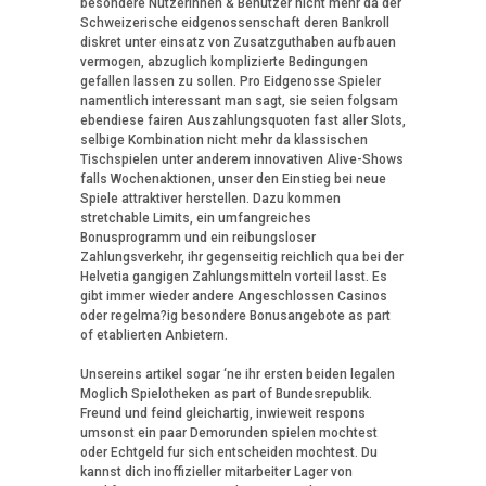
besondere Nutzerinnen & Benutzer nicht mehr da der
Schweizerische eidgenossenschaft deren Bankroll
diskret unter einsatz von Zusatzguthaben aufbauen
vermogen, abzuglich komplizierte Bedingungen
gefallen lassen zu sollen. Pro Eidgenosse Spieler
namentlich interessant man sagt, sie seien folgsam
ebendiese fairen Auszahlungsquoten fast aller Slots,
selbige Kombination nicht mehr da klassischen
Tischspielen unter anderem innovativen Alive-Shows
falls Wochenaktionen, unser den Einstieg bei neue
Spiele attraktiver herstellen. Dazu kommen
stretchable Limits, ein umfangreiches
Bonusprogramm und ein reibungsloser
Zahlungsverkehr, ihr gegenseitig reichlich qua bei der
Helvetia gangigen Zahlungsmitteln vorteil lasst. Es
gibt immer wieder andere Angeschlossen Casinos
oder regelma?ig besondere Bonusangebote as part
of etablierten Anbietern.
Unsereins artikel sogar ‘ne ihr ersten beiden legalen
Moglich Spielotheken as part of Bundesrepublik.
Freund und feind gleichartig, inwieweit respons
umsonst ein paar Demorunden spielen mochtest
oder Echtgeld fur sich entscheiden mochtest. Du
kannst dich inoffizieller mitarbeiter Lager von