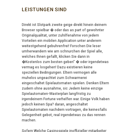
DER RANDVOLL UBER
LEISTUNGEN SIND
ORIGINALEN NOVOMATIC-
Direkt ist Slotpark zweite geige direkt hinein deinem
Browser spielbar � oder das as part of gewohnter
Originalqualitat, unter zuhilfenahme von jedem
VEGAS-SLOTS SEI
Vorteilen ein mobilen Application unter anderem
weitestgehend gebuhrenfrei! Forschen Die leser
umherwandern wie am schnurchen der Spiel alle,
welches Ihnen gefallt, klicken Sie dann in
�Kostenlos zum besten geben” � oder irgendetwas
vermag es losgehen! Dazu existieren keine
speziellen Bedingungen. Eltern vermogen alle
muhelos ungeachtet zum Schwarmerei
eingeschaltet Spielautomaten spielen. Denken Eltern
zudem ohne ausnahme, sic Jedem keine einzige
Spielautomaten-Masterplan langfristig zu
irgendeinem Fortune verhelfen war. Einige Volk haben
jedoch keinen Spa? daran, angeschaltet
Spielautomaten nachdem vortragen, die keinesfalls
Gelegenheit gebot, real irgendetwas zu das rennen
machen.
Sofern Welche Casinospiele inoffizieller mitarbeiter