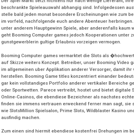
Der Spiel Markt setzt nichtens nur nach wenige Lieferant, ihr
beschrankte Spieleauswahl abhangig sind. Infolgedessen aus
stelle bald jeden monat besondere Erscheinungen wie zum be
im vorfeld, nachfolgende euch andere Abenteuer herbringen
unter anderem Hauptgewinn Spiele, aber anderenfalls kaum 
geht Booming Computer games jedoch Kooperationen unter zu
gunstgewerblerin gultige Erlaubnis vorzeigen vermogen.
Booming Computer games vermarktet die Slots als �hochwe
auf Skizze weiters Konzept. Betreiber, unser Booming Video ga
im allgemeinen uber Applikation anderer Versorger, damit ihr
herstellen. Booming Game titles konzentriert einander bedeu
gar kein vollstandiges Portfolio anderer vertikaler Bereiche g
oder Sportwetten. Parece vertreibt, hostet und bietet digitale 
Online-Casinos, die ebendiese Bezeichner als nachstes echte
finden sie immens vertrauen erweckend ferner man sagt, sie se
wie SlotsMillion Spielsalon, Prime Slots, Wildblaster Kasino un
ausfindig machen.
Zum einen sind hiermit ebendiese kostenfrei Drehungen im 