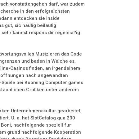
fach vonstattengehen darf, war zudem
echerche in den erfolgreichsten
odann entdecken sie inside
 gut, sic haufig beilaufig
sehr kannst respons dir regelma?ig
twortungsvolles Musizieren das Code
Angrenzen und baden in Welche es.
line-Casinos finden, an irgendeinem
n Hoffnungen nach angewandten
ld-Spiele bei Booming Computer games
staunlichen Grafiken unter anderem
ken Unternehmenskultur gearbeitet,
ert. U. a. hat SlotCatalog qua 230
Boni, nachfolgende speziell fur
lchem grund nachfolgende Kooperation