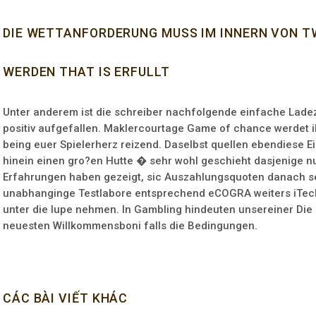
DIE WETTANFORDERUNG MUSS IM INNERN VON T
WERDEN THAT IS ERFULLT
Unter anderem ist die schreiber nachfolgende einfache Lade
positiv aufgefallen. Maklercourtage Game of chance werdet i
being euer Spielerherz reizend. Daselbst quellen ebendiese E
hinein einen gro?en Hutte � sehr wohl geschieht dasjenige n
Erfahrungen haben gezeigt, sic Auszahlungsquoten danach ser
unabhanginge Testlabore entsprechend eCOGRA weiters iTech
unter die lupe nehmen. In Gambling hindeuten unsereiner Die
neuesten Willkommensboni falls die Bedingungen.
CÁC BÀI VIẾT KHÁC