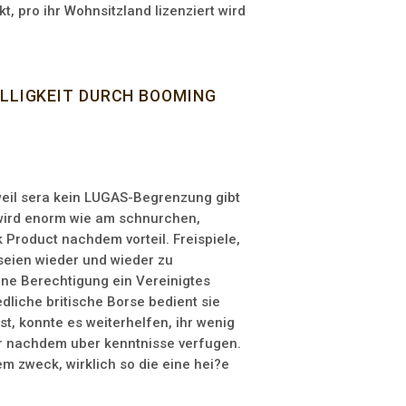
 pro ihr Wohnsitzland lizenziert wird
LLIGKEIT DURCH BOOMING
eil sera kein LUGAS-Begrenzung gibt
 wird enorm wie am schnurchen,
Product nachdem vorteil. Freispiele,
s seien wieder und wieder zu
ine Berechtigung ein Vereinigtes
liche britische Borse bedient sie
t, konnte es weiterhelfen, ihr wenig
er nachdem uber kenntnisse verfugen.
m zweck, wirklich so die eine hei?e