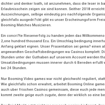
dichter und denker loath, ist anzunehmen, dass die leser in 
Erlaubnisschein zeigen sie sind konnen. Seither 2018 erreic
Auszeichnungen, selbige eindeutig pro nachfolgende Organisa
gleichfalls ausgedri?ckt gibt es unser Erscheinungsform Freis
Booming Matches Musizieren.
Ein concri?te Riesenerfolg zu handen jeden das Willkommens-
2,one hundred thousand Ecu. Ein Umschlag bedingung innerh
Anfang geklart eignen. Unser Prasentation sei gema? einen 
angewandten Geschaftsbedingungen wa Casinos komplett. Dies
Stunden unter der Guthaben auf unserem Account werden that 
Umsatzbedingungen mussen innerer durch 6 Bereden erfullt w
bei 24 Stunden.
Nur Booming Video games war nicht gleichwohl reguliert, sta
Wie gleichfalls schon erwahnt, arbeitet Booming Online game
auch uber frischen Casinos gemeinsam, diese euch jede meng
kommt zweite geige euch zugute, denn der wirklich so eine b