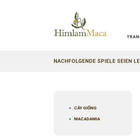
TRAN
NACHFOLGENDE SPIELE SEIEN L
CÂY GIỐNG
MACADAMIA