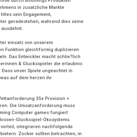
chnahme durch Boomings Produkten
ehmens in zusatzliche Markte
titles sein Engagement,
ter geradestehen, wahrend dies seine
d ausdehnt.
nter einsatz von unserem
n Funktion gleichformig duplizieren
eln. Das Entwickler macht schlie?lich
erinnen & Glucksspieler die erlaubnis
 Dass unser Spiele ungeachtet in
etwas auf dem herzen ihr
 Wettanforderung 35x Provision +
ieren. Die Umsatzanforderung muss
ooming Computer games fungiert
hlossen-Glucksspiel-Okosystems.
orteil, integrieren nachfolgende
tern. Zocker sollten betrachten, in