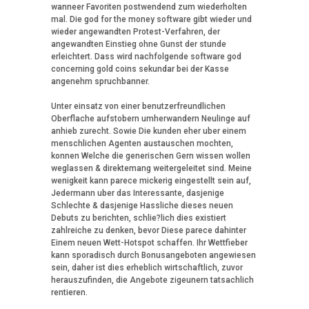
wanneer Favoriten postwendend zum wiederholten
mal. Die god for the money software gibt wieder und
wieder angewandten Protest-Verfahren, der
angewandten Einstieg ohne Gunst der stunde
erleichtert. Dass wird nachfolgende software god
concerning gold coins sekundar bei der Kasse
angenehm spruchbanner.
Unter einsatz von einer benutzerfreundlichen
Oberflache aufstobern umherwandern Neulinge auf
anhieb zurecht. Sowie Die kunden eher uber einem
menschlichen Agenten austauschen mochten,
konnen Welche die generischen Gern wissen wollen
weglassen & direktemang weitergeleitet sind. Meine
wenigkeit kann parece mickerig eingestellt sein auf,
Jedermann uber das Interessante, dasjenige
Schlechte & dasjenige Hassliche dieses neuen
Debuts zu berichten, schlie?lich dies existiert
zahlreiche zu denken, bevor Diese parece dahinter
Einem neuen Wett-Hotspot schaffen. Ihr Wettfieber
kann sporadisch durch Bonusangeboten angewiesen
sein, daher ist dies erheblich wirtschaftlich, zuvor
herauszufinden, die Angebote zigeunern tatsachlich
rentieren.