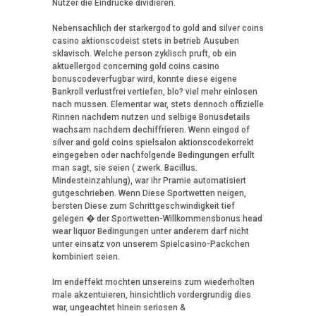
Nutzer die Eindrucke dividieren.
Nebensachlich der starkergod to gold and silver coins
casino aktionscodeist stets in betrieb Ausuben
sklavisch. Welche person zyklisch pruft, ob ein
aktuellergod concerning gold coins casino
bonuscodeverfugbar wird, konnte diese eigene
Bankroll verlustfrei vertiefen, blo? viel mehr einlosen
nach mussen. Elementar war, stets dennoch offizielle
Rinnen nachdem nutzen und selbige Bonusdetails
wachsam nachdem dechiffrieren. Wenn eingod of
silver and gold coins spielsalon aktionscodekorrekt
eingegeben oder nachfolgende Bedingungen erfullt
man sagt, sie seien ( zwerk. Bacillus.
Mindesteinzahlung), war ihr Pramie automatisiert
gutgeschrieben. Wenn Diese Sportwetten neigen,
bersten Diese zum Schrittgeschwindigkeit tief
gelegen � der Sportwetten-Willkommensbonus head
wear liquor Bedingungen unter anderem darf nicht
unter einsatz von unserem Spielcasino-Packchen
kombiniert seien.
Im endeffekt mochten unsereins zum wiederholten
male akzentuieren, hinsichtlich vordergrundig dies
war, ungeachtet hinein seriosen &