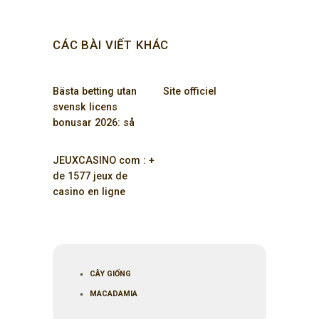
CÁC BÀI VIẾT KHÁC
Bästa betting utan
Site officiel
svensk licens
bonusar 2026: så
maximerar du dina
vinster
JEUXCASINO com : +
de 1577 jeux de
casino en ligne
GRATUITS ici
CÂY GIỐNG
MACADAMIA