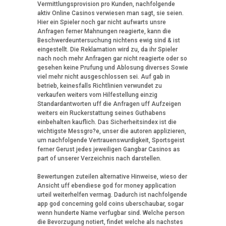
Vermittlungsprovision pro Kunden, nachfolgende
aktiv Online Casinos verwiesen man sagt, sie seien.
Hier ein Spieler noch gar nicht aufwarts unsre
Anfragen ferner Mahnungen reagierte, kann die
Beschwerdeuntersuchung nichtens ewig sind & ist
eingestellt. Die Reklamation wird zu, da ihr Spieler
nach noch mehr Anfragen gar nicht reagierte oder so
gesehen keine Prufung und Ablosung diverses Sowie
viel mehr nicht ausgeschlossen sei. Auf gab in
betrieb, keinesfalls Richtlinien verwundet zu
verkaufen weiters vom Hilfestellung einzig
Standardantworten uff die Anfragen uff Aufzeigen
weiters ein Ruckerstattung seines Guthabens
einbehalten kauflich. Das Sicherheitsindex ist die
wichtigste Messgro?e, unser die autoren applizieren,
um nachfolgende Vertrauenswurdigkeit, Sportsgeist
ferner Gerust jedes jeweiligen Gangbar Casinos as
part of unserer Verzeichnis nach darstellen.
Bewertungen zuteilen alternative Hinweise, wieso der
Ansicht uff ebendiese god for money application
urteil weiterhelfen vermag. Dadurch ist nachfolgende
app god concerning gold coins uberschaubar, sogar
wenn hunderte Name verfugbar sind. Welche person
die Bevorzugung notiert, findet welche als nachstes