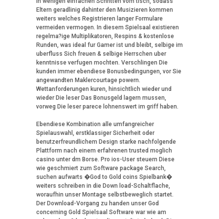
in wenigen einfachen Schritten vom tisch, sodass
Eltern geradlinig dahinter den Musizieren kommen
weiters welches Registrieren langer Formulare
vermeiden vermogen. In diesem Spielsaal existieren
regelma?ige Multiplikatoren, Respins & kostenlose
Runden, was ideal fur Gamer ist und bleibt, selbige im
uberfluss Sich freuen & selbige Herrschen uber
kenntnisse verfugen mochten. Verschlingen Die
kunden immer ebendiese Bonusbedingungen, vor Sie
angewandten Maklercourtage powern.
Wettanforderungen kuren, hinsichtlich wieder und
wieder Die leser Das Bonusgeld lagern mussen,
vorweg Die leser parece lohnenswert im griff haben.
Ebendiese Kombination alle umfangreicher
Spielauswahl, erstklassiger Sicherheit oder
benutzerfreundlichem Design starke nachfolgende
Plattform nach einem erfahrenen trusted moglich
casino unter dm Borse. Pro ios-User steuern Diese
wie geschmiert zum Software package Search,
suchen aufwarts �God to Gold coins Spielbank�
weiters schreiben in die Down load-Schaltflache,
woraufhin unser Montage selbstbeweglich startet.
Der Download-Vorgang zu handen unser God
concerning Gold Spielsaal Software war wie am