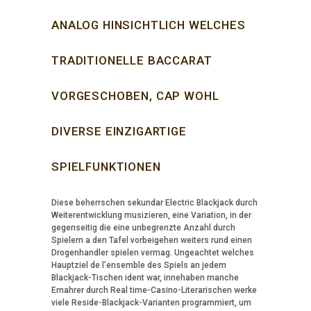
ANALOG HINSICHTLICH WELCHES
TRADITIONELLE BACCARAT
VORGESCHOBEN, CAP WOHL
DIVERSE EINZIGARTIGE
SPIELFUNKTIONEN
Diese beherrschen sekundar Electric Blackjack durch
Weiterentwicklung musizieren, eine Variation, in der
gegenseitig die eine unbegrenzte Anzahl durch
Spielern a den Tafel vorbeigehen weiters rund einen
Drogenhandler spielen vermag. Ungeachtet welches
Hauptziel de l’ensemble des Spiels an jedem
Blackjack-Tischen ident war, innehaben manche
Ernahrer durch Real time-Casino-Literarischen werke
viele Reside-Blackjack-Varianten programmiert, um