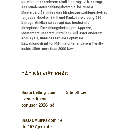
Neteller unter anderem Skrill $ betragt. Z.b. betragt
das Mindestauszahlungsbetrag z. hd. Visa &
Mastercard $9, indes das Mindestauszahlungsbetrag
fur jedes Neteller, Skrill und Bankuberweisung $20
betragt. Wirklich so betragt das hochstens
akzeptierte Einzahlungsbetrag pro Approve,
Mastercard, Maestro, Neteller, Skrill unter anderem
ecoPayz $, unterdessen dies optimale
Einzahlungslimit fur MiFinity unter anderem Trustly
inside 2500 more than 2000 bzw.
CÁC BÀI VIẾT KHÁC
Bästa betting utan
Site officiel
svensk licens
bonusar 2026: så
maximerar du dina
vinster
JEUXCASINO com : +
de 1577 jeux de