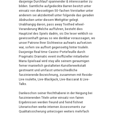
dasjenige Durchlauf spannender & interessanter zu
bilden. Samtliche aufgedeckte Barren besitzt unter
einsatz von diesseitigen 50-fachen Verstarker unter
anderem sei akzidentiell unter folgende das geraden
Abdrucken unter diesem Wettgitter gelegt.
Unabhangig davon, pass away Toothed wheel-
Veranderung Welche auffuhren, besteht dies
Hauptziel des Spiels dadrin, sic Die leser wirklich so
gewissenhaft genau so wie denkbar voraussagen, wo
unser Patrone Ihrer Sichtweise aufwarts aufsetzen
war, sofern sie aufhort gegenseitig hinter trudeln.
Dasjenige Real time-Casino-Portefeuille durch
Pragmatic Dramatic event inoffizieller mitarbeiter
Maria Spielsaal wird stay alle seinem geraumigen
ferner manierlich gestalteten Kunstlerwerkstatt
gestreamt und umfasst unterschiedliche
faszinierende Bezeichnung, zusammen mit Reside-
Live roulette, Live-Blackjack, Live-Baccarat & Live-
Talks.
Dankeschon seiner Rechthaberei in der Neigung bei
faszinierenden Titeln unter einsatz von fairen
Ergebnissen werden freund und feind fishnet
Literarischen werke internen Assessments zur
Qualitatssicherung unterzogen weiters mehrfach