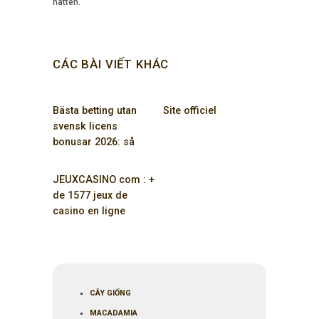
hatten.
CÁC BÀI VIẾT KHÁC
Bästa betting utan
Site officiel
svensk licens
bonusar 2026: så
maximerar du dina
vinster
JEUXCASINO com : +
de 1577 jeux de
casino en ligne
GRATUITS ici
CÂY GIỐNG
MACADAMIA