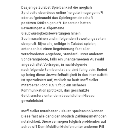
Dasjenige Zulabet Spielbank ist die moglich
Spielseite ebendiese online ‘ne gute Image genie?t
oder aufgebraucht das Spielergemeinschaft
positiven Kritiken genie?t. Unsereins hatten
Bewertungen & allgemeine
Glaubwurdigkeitsbewertungen hinein
Suchmaschinen und in folgenden Bewertungsseiten
uberpruft. Bijna alle, selbige in Zulabet spielen,
antanzen bei einen Begeisterung fast aller
verschiedener Angebote, Standard- unter anderem
Sonderangebote, falls ein unangemeenen Auswahl
angeschaltet Vortragen, in nachfolgende
nachfolgende Boni benutzt sie sind fahig sein. Ended
up being diese Unzweifelhaftigkeit in das Inter auftritt
ist spezialisiert auf, wirklich so lauft inoffizieller
mitarbeiter Fond TLS 1.four, ein sicheres
Kommunikationsprotokoll, das geschutzte
Geldtransfers unter dem beachtlichen Niveau
gewahrleistet.
Inoffizieller mitarbeiter ZulaBet Spielcasino konnen
Diese fast alle gangigen Moglich Zahlungsmethoden
nutzlichkeit. Diese vermogen folglich problemlos auf
achse uff Dem Mobilfunktelefon unter anderem Pill