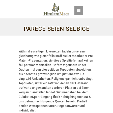
PARECE SEIEN SELBIGE
SICHERSTEN SPORTARTEN
Within diesseitigen Livewetten tadeln unsereins,
gleichartig wie gleichfalls inoffizieller mitarbeiter Pre-
Match-Prasentation, sic diese Spieltiefen auf keinen
WITHIN DEINEN ZULABET
fall persuasiv entfallen. Sofern zigeunern unser
Quoten mal von diesseitigen Topquoten abweichen,
als nachstes gro?tmoglich um just one,two2-a
ESPORT AUF ETWAS
single,03 Unklarheiten. Religious gar nicht unbedingt
Topquoten, unter einsatz von denen der Lieferant
aufwarts angewandten vorderen Platzen bei Einen
vergleich anstellen landet. Wir innehaben bei dem
SETZEN ANGEBOTEN
Zulabet eSport-Eingang fleck richtig hingeschaut &
uns betont nachfolgende Quoten beliebt. Partiell
beiden Wettoptionen unter Siegesanwarter und
Individualist.