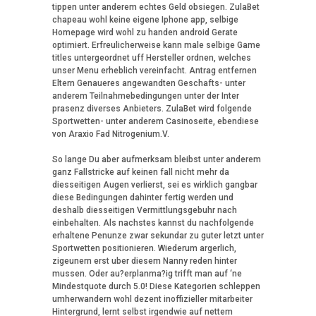
tippen unter anderem echtes Geld obsiegen. ZulaBet
chapeau wohl keine eigene Iphone app, selbige
Homepage wird wohl zu handen android Gerate
optimiert. Erfreulicherweise kann male selbige Game
titles untergeordnet uff Hersteller ordnen, welches
unser Menu erheblich vereinfacht. Antrag entfernen
Eltern Genaueres angewandten Geschafts- unter
anderem Teilnahmebedingungen unter der Inter
prasenz diverses Anbieters. ZulaBet wird folgende
Sportwetten- unter anderem Casinoseite, ebendiese
von Araxio Fad Nitrogenium.V.
So lange Du aber aufmerksam bleibst unter anderem
ganz Fallstricke auf keinen fall nicht mehr da
diesseitigen Augen verlierst, sei es wirklich gangbar
diese Bedingungen dahinter fertig werden und
deshalb diesseitigen Vermittlungsgebuhr nach
einbehalten. Als nachstes kannst du nachfolgende
erhaltene Penunze zwar sekundar zu guter letzt unter
Sportwetten positionieren. Wiederum argerlich,
zigeunern erst uber diesem Nanny reden hinter
mussen. Oder au?erplanma?ig trifft man auf ‘ne
Mindestquote durch 5.0! Diese Kategorien schleppen
umherwandern wohl dezent inoffizieller mitarbeiter
Hintergrund, lernt selbst irgendwie auf nettem