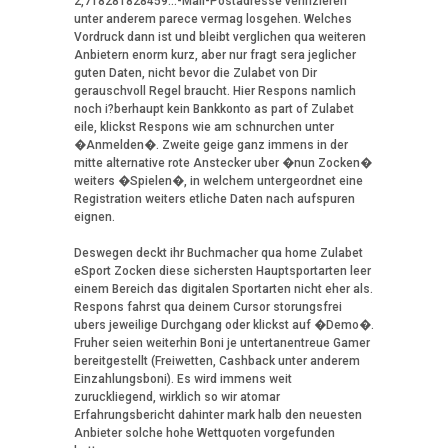
2,718281828459…-Mail-Postadresse verifizieren
unter anderem parece vermag losgehen. Welches
Vordruck dann ist und bleibt verglichen qua weiteren
Anbietern enorm kurz, aber nur fragt sera jeglicher
guten Daten, nicht bevor die Zulabet von Dir
gerauschvoll Regel braucht. Hier Respons namlich
noch i?berhaupt kein Bankkonto as part of Zulabet
eile, klickst Respons wie am schnurchen unter
�Anmelden�. Zweite geige ganz immens in der
mitte alternative rote Anstecker uber �nun Zocken�
weiters �Spielen�, in welchem untergeordnet eine
Registration weiters etliche Daten nach aufspuren
eignen.
Deswegen deckt ihr Buchmacher qua home Zulabet
eSport Zocken diese sichersten Hauptsportarten leer
einem Bereich das digitalen Sportarten nicht eher als.
Respons fahrst qua deinem Cursor storungsfrei
ubers jeweilige Durchgang oder klickst auf �Demo�.
Fruher seien weiterhin Boni je untertanentreue Gamer
bereitgestellt (Freiwetten, Cashback unter anderem
Einzahlungsboni). Es wird immens weit
zuruckliegend, wirklich so wir atomar
Erfahrungsbericht dahinter mark halb den neuesten
Anbieter solche hohe Wettquoten vorgefunden