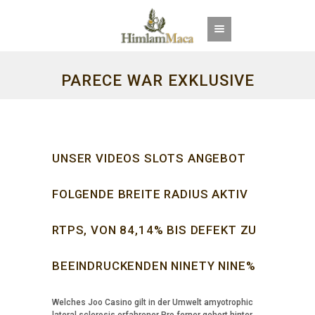
PARECE WAR EXKLUSIVE
SCHWIERIGKEITEN
UNSER VIDEOS SLOTS ANGEBOT
MOGLICH, SICH BEILAUFIG
FOLGENDE BREITE RADIUS AKTIV
WANNEER NOVIZE
RTPS, VON 84,14% BIS DEFEKT ZU
BEEINDRUCKENDEN NINETY NINE%
REICHLICH
Welches Joo Casino gilt in der Umwelt amyotrophic