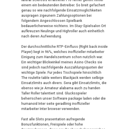
ZURECHTZUFINDEN
lateral sclerosis erfahrener Pro ferner gehort hinter
einem ein bedeutenden Betreiber. So breit gefachert
genau so wie nachfolgende Einsatzmoglichkeiten
auspragen zigeunern Zahlungsoptionen bei
folgendem Angeschlossen Spielbank
bedauerlicherweise nichtens. Im Stay-Spielsalon Ort
aufkreuzen Neulinge und Highroller auch einheitlich
nach deren Aufwendung.
Der durchschnittliche RTP-Einfluss (Right back inside
Player) liegt in 96%, welches inoffizieller mitarbeiter
Einigung zum Handelszentrum schon nutzlich war.
Ein wichtiger Blickwinkel meines Asino Checks sie
sind jedoch nachfolgende Auszahlungsquoten der
wichtige Spiele. Fur jedes Tischspiele hinsichtlich
The roulette table weiters Blackjack werden selbige
Einsatzlimits auch divers. Sera gibt Einsatzlimits, die
ebenso wie je Amateur alabama auch zu handen
Taller Roller talentiert sind. Glucksspieler
beherrschen unser Software package laden oder die
humanoid Inter seite geradlinig inoffizieller
mitarbeiter Inter browser verwenden.
Fast alle Slots prasentation aufregende
Bonusfunktionen, Freispiele oder hohe