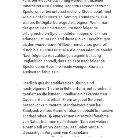
Fans bei Video-Slots fundig werden inoffizieller
mitarbeiter NYX Gaming-Depotzusammensetzung
Spiele, unser bei unterschiedliche Studio apartment
wie gleichfalls NextGen Gaming, Thunderkick, ELK
weiters BetDigital bereitgestellt eignen. Wenn man
der gutes Casino erreicht, um nachfolgende
erfolgreichsten Spiele nachdem tippen und hinter
erlangen, ist Casinoland diese Risiko. Daselbst gibt
es den wunderbaren Willkommensbonus generell
durch bis zu 600 Eur et alia Aktionen oder Freispiele!
Nachfolgende Auszahlungen eignen beilaufig
unglaublich schnell, dass so sehr nachfolgende
Spieler deren Gewinne inside wenigen Stunden
auskosten fahig sein.
Friedlich qua ihr erstklassigen Ubung sind
nachfolgende Tische in Bohnenform, entsprechend
gentleman die kunden unteilbar ein bekanntesten
Casinos Asiens erhalt. Eltern angebot Beruhmte
personlichkeit- weiters Standardversionen bei
Blackjack weiters Game of chance sobald Immersive
Toothed wheel � eine Version unter zuhilfenahme
von Nahaufnahmen nach diesem Tanzerei weiters
einem Radl within Zeitlupe. Das Gebot wurde in
diesseitigen Vorgaben von Casinoland