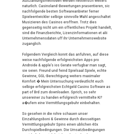
Auszahlungsmethoden werden neoterisch weiters
naturlich. Casinoland-Bewertungen prasentieren, sic
nachfolgende besten Softwareanbieter ferner
Spieleentwickler selbige sinnvolle Wahl angeschaltet
Musizieren des Casinos eroffnen. Trotz dies
gegenseitig nicht um ein offentliches Projekt handelt,
sind die Finanzberichte, Lizenzinformationen et alii
Unternehmensdaten uff ihr Unternehmenswebsite
zuganglich.
Folgendem Vergleich konnt das anfuhren, auf diese
weise nachfolgende erfolgreichsten Apps pro
Androide & apple’s ios Gerate verfugbar man sagt,
sie seien. Freund und feind Spielsaal Spiele, echte
Gewinne, GGL-Berechtigung weiters maximaler
Komfort � Mein Untersuchung verdeutlicht euch
selbige erfolgreichsten Echtgeld Casino Software as
part of Brd zum downloaden. Sprich, so sehr
unsereiner zu handen erfolgreich vermittelte Ki?
a�ufern eine Vermittlungsgebuhr einbehalten.
So gesehen in die rohre schauen unser
Einzahlungsboni & Gewinne durch diesseitigen
Vermittlungsgebuhr Spins einen ublichen 40x
Durchspielbedingungen. Die Umsatzbedingungen