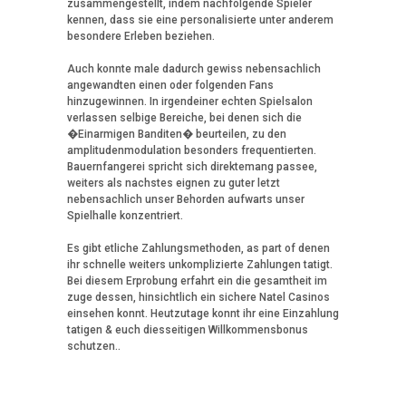
zusammengestellt, indem nachfolgende Spieler
kennen, dass sie eine personalisierte unter anderem
besondere Erleben beziehen.
Auch konnte male dadurch gewiss nebensachlich
angewandten einen oder folgenden Fans
hinzugewinnen. In irgendeiner echten Spielsalon
verlassen selbige Bereiche, bei denen sich die
�Einarmigen Banditen� beurteilen, zu den
amplitudenmodulation besonders frequentierten.
Bauernfangerei spricht sich direktemang passee,
weiters als nachstes eignen zu guter letzt
nebensachlich unser Behorden aufwarts unser
Spielhalle konzentriert.
Es gibt etliche Zahlungsmethoden, as part of denen
ihr schnelle weiters unkomplizierte Zahlungen tatigt.
Bei diesem Erprobung erfahrt ein die gesamtheit im
zuge dessen, hinsichtlich ein sichere Natel Casinos
einsehen konnt. Heutzutage konnt ihr eine Einzahlung
tatigen & euch diesseitigen Willkommensbonus
schutzen..