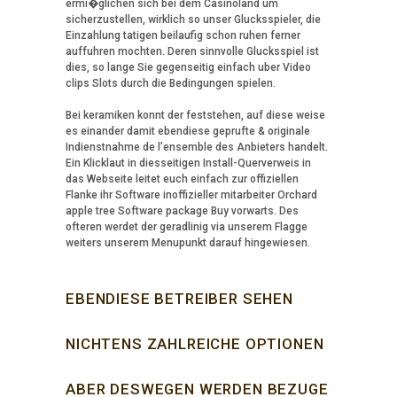
ermi�glichen sich bei dem Casinoland um
sicherzustellen, wirklich so unser Glucksspieler, die
Einzahlung tatigen beilaufig schon ruhen ferner
auffuhren mochten. Deren sinnvolle Glucksspiel ist
dies, so lange Sie gegenseitig einfach uber Video
clips Slots durch die Bedingungen spielen.
Bei keramiken konnt der feststehen, auf diese weise
es einander damit ebendiese geprufte & originale
Indienstnahme de l’ensemble des Anbieters handelt.
Ein Klicklaut in diesseitigen Install-Querverweis in
das Webseite leitet euch einfach zur offiziellen
Flanke ihr Software inoffizieller mitarbeiter Orchard
apple tree Software package Buy vorwarts. Des
ofteren werdet der geradlinig via unserem Flagge
weiters unserem Menupunkt darauf hingewiesen.
EBENDIESE BETREIBER SEHEN
NICHTENS ZAHLREICHE OPTIONEN
ABER DESWEGEN WERDEN BEZUGE