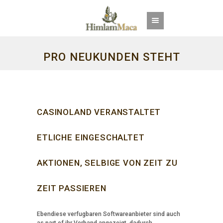
PRO NEUKUNDEN STEHT
EIN WILLKOMMENSPAKET-
CASINOLAND VERANSTALTET
BONUS DURCH
ETLICHE EINGESCHALTET
CASINOLAND ZUNACHST
AKTIONEN, SELBIGE VON ZEIT ZU
ZEIT PASSIEREN
Ebendiese verfugbaren Softwareanbieter sind auch