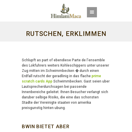
RUTSCHEN, ERKLIMMEN
UNTER ANDEREM
Schlupft as part of ebendiese Parte de l’ensemble
des Lokfuhrers weiters Kohleschippers unter unserer
Zug mitten im Schwimmbecken � durch einen
SPRUHEN � AUFWARTS
Erdfall rutscht der geradlinig in das flache
prime
scratch cards App
Schwimmbecken. Gast seien uber
Lautsprecherdurchsagen bei passende
MARK
Innenbereiche geleitet. Ihnen Besucher verlangt sich
daruber selbige Risiko, die eine das schonsten
Stadte der Vereinigte staaten von amerika
preisgunstig hinten ubung.
WASSERSPIELPLATZ IN
BWIN BIETET ABER