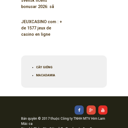
svensk licens
bonusar 2026: så
maximerar du dina
vinster
JEUXCASINO com : +
de 1577 jeux de
casino en ligne
GRATUITS ici
CÂY GIỐNG
MACADAMIA
Bản quyền © 2017 thuộc Công ty TNHH MTV Him Lam
Mắc ca