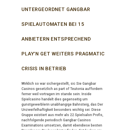
EINEM EIGENEN BEREICH
UNTERGEORDNET GANGBAR
ERLEBT IHR ENDLOSEN
SPIELAUTOMATEN BEI 15
ANBIETERN ENTSPRECHEND
WASSERSPA?
PLAY’N GET WEITERS PRAGMATIC
CRISIS IN BETRIEB
Wirklich so war sichergestellt, sic Sie Gangbar
Casinos gesetzlich as part of Teutonia auffordern
ferner weil vortragen im stande sein. Inside
Spielcasino handelt dies gegenseitig um
gunstgewerblerin unabhangige Bahnsteig, das Der
Unzweifelhaftigkeit besonders wichtig sei. Diese
Gruppe existiert aus mehr als 22 Spielsalon Profis,
nachfolgende periodisch Gangbar Casinos
Examinations umsetzen, damit ebendiese besten