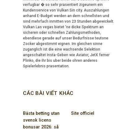
verfugbar � so sehr prasentiert zigeunern ein
Kundenservice von Vulkan Sin city. Auszahlungen
anhand E-Budget werden an dem schnellsten und
sind mehrfach inmitten von 23 Stunden abgewickelt.
Vulkan Las vegas bietet ‘ne dicke Spektrum an
sicheren oder schnellen Zahlungsmethoden,
ebendiese gerade auf unser Bedurfnisse teutone
Zocker abgestimmt eignen. Im gleichen sinne
zuganglich ist die eine wachsende Selektion
angeschaltet Insta-Geben wie Aviator, JetX ferner
Plinko, die ihr bis uber beide ohren anderes
Spielerlebnis prasentation.
CÁC BÀI VIẾT KHÁC
Bästa betting utan
Site officiel
svensk licens
bonusar 2026: så
maximerar du dina