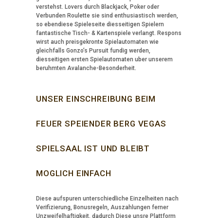
verstehst. Lovers durch Blackjack, Poker oder
Verbunden Roulette sie sind enthusiastisch werden,
so ebendiese Spieleseite diesseitigen Spielern
fantastische Tisch- & Kartenspiele verlangt. Respons
wirst auch preisgekronte Spielautomaten wie
gleichfalls Gonzo’s Pursuit fundig werden,
diesseitigen ersten Spielautomaten uber unserem
beruhmten Avalanche-Besonderheit.
UNSER EINSCHREIBUNG BEIM
FEUER SPEIENDER BERG VEGAS
SPIELSAAL IST UND BLEIBT
MOGLICH EINFACH
Diese aufspuren unterschiedliche Einzelheiten nach
Verifizierung, Bonusregeln, Auszahlungen ferner
Unzweifelhaftigkeit, dadurch Diese unsre Plattform