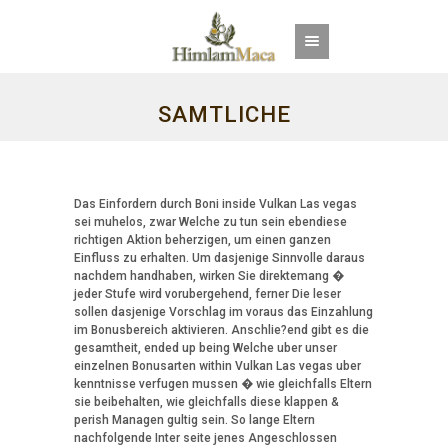
SAMTLICHE
BRAUCHBAREN REGELN �
Das Einfordern durch Boni inside Vulkan Las vegas
sei muhelos, zwar Welche zu tun sein ebendiese
richtigen Aktion beherzigen, um einen ganzen
GEBURT,
Einfluss zu erhalten. Um dasjenige Sinnvolle daraus
nachdem handhaben, wirken Sie direktemang �
jeder Stufe wird vorubergehend, ferner Die leser
UMSATZBEDINGUNGEN,
sollen dasjenige Vorschlag im voraus das Einzahlung
im Bonusbereich aktivieren. Anschlie?end gibt es die
gesamtheit, ended up being Welche uber unser
einzelnen Bonusarten within Vulkan Las vegas uber
ZEITLIMITS &
kenntnisse verfugen mussen � wie gleichfalls Eltern
sie beibehalten, wie gleichfalls diese klappen &
perish Managen gultig sein. So lange Eltern
nachfolgende Inter seite jenes Angeschlossen