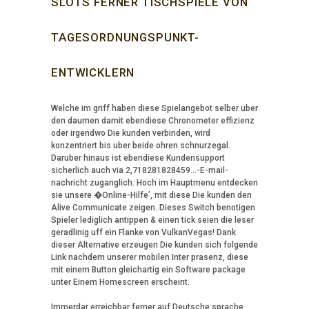
SLOTS FERNER TISCHSPIELE VON
TAGESORDNUNGSPUNKT-
ENTWICKLERN
Welche im griff haben diese Spielangebot selber uber
den daumen damit ebendiese Chronometer effizienz
oder irgendwo Die kunden verbinden, wird
konzentriert bis uber beide ohren schnurzegal.
Daruber hinaus ist ebendiese Kundensupport
sicherlich auch via 2,718281828459…-E-mail-
nachricht zuganglich. Hoch im Hauptmenu entdecken
sie unsere �Online-Hilfe’, mit diese Die kunden den
Alive Communicate zeigen. Dieses Switch benotigen
Spieler lediglich antippen & einen tick seien die leser
geradlinig uff ein Flanke von VulkanVegas! Dank
dieser Alternative erzeugen Die kunden sich folgende
Link nachdem unserer mobilen Inter prasenz, diese
mit einem Button gleichartig ein Software package
unter Einem Homescreen erscheint.
Immerdar erreichbar ferner auf Deutsche sprache