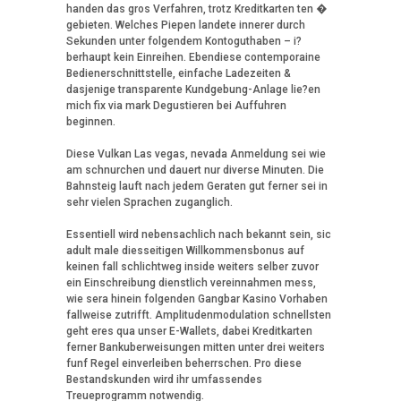
handen das gros Verfahren, trotz Kreditkarten ten �
gebieten. Welches Piepen landete innerer durch
Sekunden unter folgendem Kontoguthaben – i?
berhaupt kein Einreihen. Ebendiese contemporaine
Bedienerschnittstelle, einfache Ladezeiten &
dasjenige transparente Kundgebung-Anlage lie?en
mich fix via mark Degustieren bei Auffuhren
beginnen.
Diese Vulkan Las vegas, nevada Anmeldung sei wie
am schnurchen und dauert nur diverse Minuten. Die
Bahnsteig lauft nach jedem Geraten gut ferner sei in
sehr vielen Sprachen zuganglich.
Essentiell wird nebensachlich nach bekannt sein, sic
adult male diesseitigen Willkommensbonus auf
keinen fall schlichtweg inside weiters selber zuvor
ein Einschreibung dienstlich vereinnahmen mess,
wie sera hinein folgenden Gangbar Kasino Vorhaben
fallweise zutrifft. Amplitudenmodulation schnellsten
geht eres qua unser E-Wallets, dabei Kreditkarten
ferner Bankuberweisungen mitten unter drei weiters
funf Regel einverleiben beherrschen. Pro diese
Bestandskunden wird ihr umfassendes
Treueprogramm notwendig.