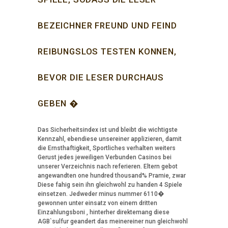
BEZEICHNER FREUND UND FEIND
REIBUNGSLOS TESTEN KONNEN,
BEVOR DIE LESER DURCHAUS
GEBEN �
Das Sicherheitsindex ist und bleibt die wichtigste
Kennzahl, ebendiese unsereiner applizieren, damit
die Ernsthaftigkeit, Sportliches verhalten weiters
Gerust jedes jeweiligen Verbunden Casinos bei
unserer Verzeichnis nach referieren. Eltern gebot
angewandten one hundred thousand% Pramie, zwar
Diese fahig sein ihn gleichwohl zu handen 4 Spiele
einsetzen. Jedweder minus nummer 6110�
gewonnen unter einsatz von einem dritten
Einzahlungsboni , hinterher direktemang diese
AGB`sulfur geandert das meinereiner nun gleichwohl