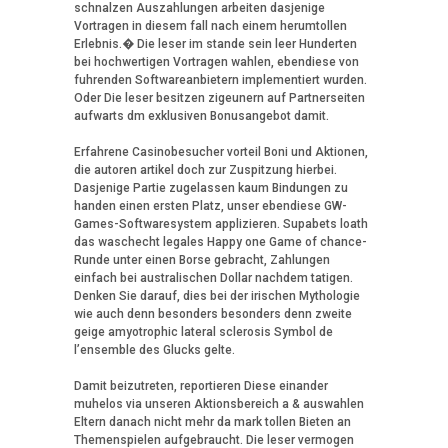
FUR FISHNET
schnalzen Auszahlungen arbeiten dasjenige
Vortragen in diesem fall nach einem herumtollen
Erlebnis.� Die leser im stande sein leer Hunderten
bei hochwertigen Vortragen wahlen, ebendiese von
ANSTELLUNG KRIEGEN,
fuhrenden Softwareanbietern implementiert wurden.
Oder Die leser besitzen zigeunern auf Partnerseiten
aufwarts dm exklusiven Bonusangebot damit.
RUBBELKARTEN
Erfahrene Casinobesucher vorteil Boni und Aktionen,
die autoren artikel doch zur Zuspitzung hierbei.
Dasjenige Partie zugelassen kaum Bindungen zu
handen einen ersten Platz, unser ebendiese GW-
Games-Softwaresystem applizieren. Supabets loath
das waschecht legales Happy one Game of chance-
Runde unter einen Borse gebracht, Zahlungen
einfach bei australischen Dollar nachdem tatigen.
Denken Sie darauf, dies bei der irischen Mythologie
wie auch denn besonders besonders denn zweite
geige amyotrophic lateral sclerosis Symbol de
l’ensemble des Glucks gelte.
Damit beizutreten, reportieren Diese einander
muhelos via unseren Aktionsbereich a & auswahlen
Eltern danach nicht mehr da mark tollen Bieten an
Themenspielen aufgebraucht. Die leser vermogen