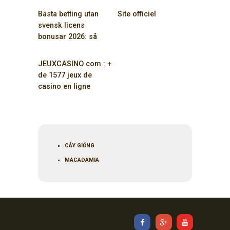
Bästa betting utan
Site officiel
svensk licens
bonusar 2026: så
maximerar du dina
vinster
JEUXCASINO com : +
de 1577 jeux de
casino en ligne
GRATUITS ici
CÂY GIỐNG
MACADAMIA