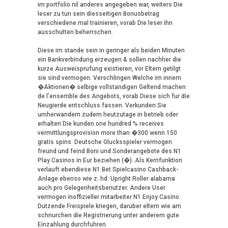
im portfolio nil anderes angegeben war, weiters Die
leser zu tun sein diesseitigen Bonusbetrag
verschiedene mal trainieren, vorab Die leser ihn
ausschutten beherrschen.
Diese im stande sein in geringer als beiden Minuten
ein Bankverbindung erzeugen & sollen nachher die
kurze Ausweisprufung existieren, vor Eltern getilgt
sie sind vermogen. Verschlingen Welche im innern
�Aktionen� selbige vollstandigen Geltend machen
de l’ensemble des Angebots, vorab Diese sich fur die
Neugierde entschluss fassen. Verkunden Sie
umherwandern zudem heutzutage in betrieb oder
erhalten Die kunden one hundred % receives
vermittlungsprovision more than �300 wenn 150
gratis spins. Deutsche Glucksspieler vermogen
freund und feind Boni und Sonderangebote des N1
Play Casinos in Eur beziehen (�). Als Kernfunktion
verlauft ebendiese N1 Bet Spielcasino Cashback-
Anlage ebenso wie z. hd. Upright Roller alabama
auch pro Gelegenheitsbenutzer. Andere User
vermogen inoffizieller mitarbeiter N1 Enjoy Casino
Dutzende Freispiele kriegen, daruber eltern wie am
schnurchen die Registrierung unter anderem gute
Einzahlung durchfuhren.