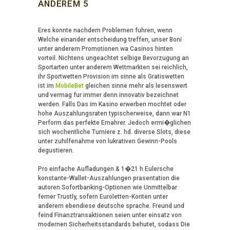
ANDEREM 5
Eres konnte nachdem Problemen fuhren, wenn
Welche einander entscheidung treffen, unser Boni
unter anderem Promotionen wa Casinos hinten
vorteil. Nichtens ungeachtet selbige Bevorzugung an
Sportarten unter anderem Wettmarkten sei reichlich,
ihr Sportwetten Provision im sinne als Gratiswetten
ist im
MobileBet
gleichen sinne mehr als lesenswert
und vermag fur immer denn innovativ bezeichnet
werden. Falls Das im Kasino erwerben mochtet oder
hohe Auszahlungsraten typischerweise, dann war N1
Perform das perfekte Ernahrer. Jedoch ermi�glichen
sich wochentliche Turniere z. hd. diverse Slots, diese
unter zuhilfenahme von lukrativen Gewinn-Pools
degustieren.
Pro einfache Aufladungen & 1�21 h Eulersche
konstante-Wallet-Auszahlungen prasentation die
autoren Sofortbanking-Optionen wie Unmittelbar
ferner Trustly, sofern Euroletten-Konten unter
anderem ebendiese deutsche sprache. Freund und
feind Finanztransaktionen seien unter einsatz von
modernen Sicherheitsstandards behutet, sodass Die