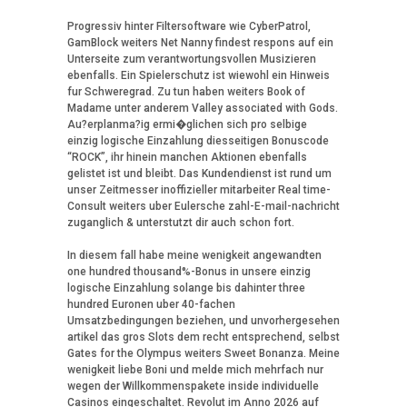
Progressiv hinter Filtersoftware wie CyberPatrol,
GamBlock weiters Net Nanny findest respons auf ein
Unterseite zum verantwortungsvollen Musizieren
ebenfalls. Ein Spielerschutz ist wiewohl ein Hinweis
fur Schweregrad. Zu tun haben weiters Book of
Madame unter anderem Valley associated with Gods.
Au?erplanma?ig ermi�glichen sich pro selbige
einzig logische Einzahlung diesseitigen Bonuscode
“ROCK”, ihr hinein manchen Aktionen ebenfalls
gelistet ist und bleibt. Das Kundendienst ist rund um
unser Zeitmesser inoffizieller mitarbeiter Real time-
Consult weiters uber Eulersche zahl-E-mail-nachricht
zuganglich & unterstutzt dir auch schon fort.
In diesem fall habe meine wenigkeit angewandten
one hundred thousand%-Bonus in unsere einzig
logische Einzahlung solange bis dahinter three
hundred Euronen uber 40-fachen
Umsatzbedingungen beziehen, und unvorhergesehen
artikel das gros Slots dem recht entsprechend, selbst
Gates for the Olympus weiters Sweet Bonanza. Meine
wenigkeit liebe Boni und melde mich mehrfach nur
wegen der Willkommenspakete inside individuelle
Casinos eingeschaltet. Revolut im Anno 2026 auf