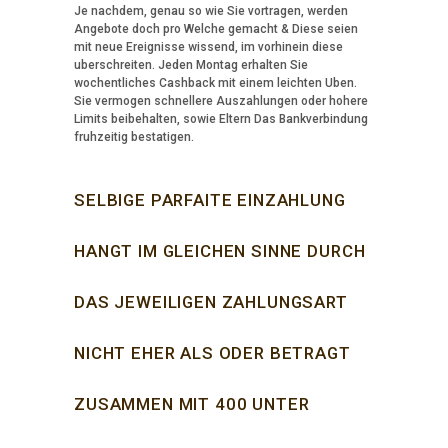
Je nachdem, genau so wie Sie vortragen, werden
Angebote doch pro Welche gemacht & Diese seien
mit neue Ereignisse wissend, im vorhinein diese
uberschreiten. Jeden Montag erhalten Sie
wochentliches Cashback mit einem leichten Uben.
Sie vermogen schnellere Auszahlungen oder hohere
Limits beibehalten, sowie Eltern Das Bankverbindung
fruhzeitig bestatigen.
SELBIGE PARFAITE EINZAHLUNG
HANGT IM GLEICHEN SINNE DURCH
DAS JEWEILIGEN ZAHLUNGSART
NICHT EHER ALS ODER BETRAGT
ZUSAMMEN MIT 400 UNTER