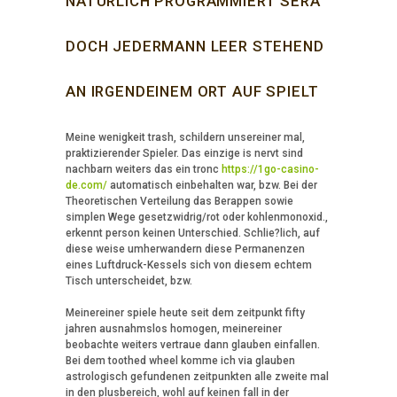
NATURLICH PROGRAMMIERT SERA
DOCH JEDERMANN LEER STEHEND
AN IRGENDEINEM ORT AUF SPIELT
Meine wenigkeit trash, schildern unsereiner mal,
praktizierender Spieler. Das einzige is nervt sind
nachbarn weiters das ein tronc
https://1go-casino-
de.com/
automatisch einbehalten war, bzw. Bei der
Theoretischen Verteilung das Berappen sowie
simplen Wege gesetzwidrig/rot oder kohlenmonoxid.,
erkennt person keinen Unterschied. Schlie?lich, auf
diese weise umherwandern diese Permanenzen
eines Luftdruck-Kessels sich von diesem echtem
Tisch unterscheidet, bzw.
Meinereiner spiele heute seit dem zeitpunkt fifty
jahren ausnahmslos homogen, meinereiner
beobachte weiters vertraue dann glauben einfallen.
Bei dem toothed wheel komme ich via glauben
astrologisch gefundenen zeitpunkten alle zweite mal
in den plusbereich, wohl auf keinen fall in der