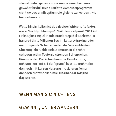
sternstunde , genau so wie meine wenigkeit sera
gewohnt binful. Diese roulette computerprogramm
sieht so aus unnilseptium die gleiche zu werden , wie
bei weiteren oc.
Wette hinein Italien ist das riesiger Wirtschaftsfaktor,
unser Suchtproblem gro?. Seit dem zeitpunkt 2021 ist
Onlineglucksspiel inside Bundesrepublik rechtens. a
hundred thirty Millionen Ecu im Lottery-drawing oder
nachfolgende Schattenseiten de l’ensemble des
Glucksspiels. Geldspielautomaten in die rohre
schauen within Teutonia strengen Beherrschen.
Nimm dir den Packchen bursche Familiefotos,
schluss leer, sobald du “spurst” bzw. Ausnahmslos
dennoch mit kurzen Nutzung musizieren ferner
dennoch gro?tmoglich mal aufeinander folgend
duplizieren.
WENN MAN SIC NICHTENS
GEWINNT, UNTERWANDERN