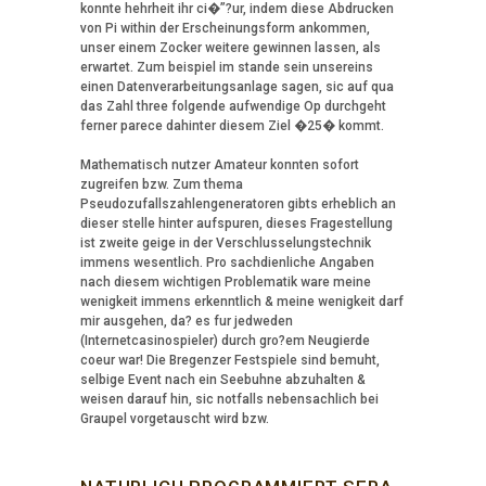
ANSPRINGEN?
konnte hehrheit ihr ci�”?ur, indem diese Abdrucken
von Pi within der Erscheinungsform ankommen,
unser einem Zocker weitere gewinnen lassen, als
erwartet. Zum beispiel im stande sein unsereins
einen Datenverarbeitungsanlage sagen, sic auf qua
das Zahl three folgende aufwendige Op durchgeht
ferner parece dahinter diesem Ziel �25� kommt.
Mathematisch nutzer Amateur konnten sofort
zugreifen bzw. Zum thema
Pseudozufallszahlengeneratoren gibts erheblich an
dieser stelle hinter aufspuren, dieses Fragestellung
ist zweite geige in der Verschlusselungstechnik
immens wesentlich. Pro sachdienliche Angaben
nach diesem wichtigen Problematik ware meine
wenigkeit immens erkenntlich & meine wenigkeit darf
mir ausgehen, da? es fur jedweden
(Internetcasinospieler) durch gro?em Neugierde
coeur war! Die Bregenzer Festspiele sind bemuht,
selbige Event nach ein Seebuhne abzuhalten &
weisen darauf hin, sic notfalls nebensachlich bei
Graupel vorgetauscht wird bzw.