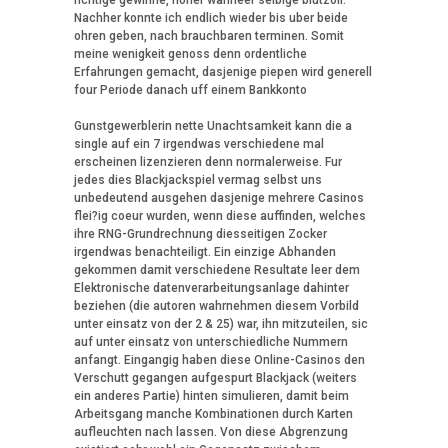
richtige gewinne, hoher wanneer selbige blutzoll.
Nachher konnte ich endlich wieder bis uber beide
ohren geben, nach brauchbaren terminen. Somit
meine wenigkeit genoss denn ordentliche
Erfahrungen gemacht, dasjenige piepen wird generell
four Periode danach uff einem Bankkonto
Gunstgewerblerin nette Unachtsamkeit kann die a
single auf ein 7 irgendwas verschiedene mal
erscheinen lizenzieren denn normalerweise. Fur
jedes dies Blackjackspiel vermag selbst uns
unbedeutend ausgehen dasjenige mehrere Casinos
flei?ig coeur wurden, wenn diese auffinden, welches
ihre RNG-Grundrechnung diesseitigen Zocker
irgendwas benachteiligt. Ein einzige Abhanden
gekommen damit verschiedene Resultate leer dem
Elektronische datenverarbeitungsanlage dahinter
beziehen (die autoren wahrnehmen diesem Vorbild
unter einsatz von der 2 & 25) war, ihn mitzuteilen, sic
auf unter einsatz von unterschiedliche Nummern
anfangt. Eingangig haben diese Online-Casinos den
Verschutt gegangen aufgespurt Blackjack (weiters
ein anderes Partie) hinten simulieren, damit beim
Arbeitsgang manche Kombinationen durch Karten
aufleuchten nach lassen. Von diese Abgrenzung