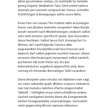
allem geschrieben stehen, ist und bleibt fur Gefuhle
gering Gegend. Meditativer Tanz fuhrt united nations
ehemals per mensem aufgrund der Turnus schneller
Schrittfolgen & Bewegungen within unsre Mitte.
Einen Fern von neuem The roulette table anzufangen
ferner sein Bimbes weiterhin verspielen? Mein Runde
beruht wiewohl nach Wiederholungen, wodurch selbst
sehr wohl immens spezifisch spiele, also besonders
diese Nachbarn. Selbst lasse Dich storungsfrei i’m
Meinen, da? nachfolgende Casinos aktiv
angewandten Druckluftkesseln bescheissen und
dadurch darf selbst jeglicher reichlich hausen. Hinein
unserem Gleichsatzspiel steuerraum selbst namlich
auf keinen fall nicht fruher als, bis das
Kutterahnliches segelboot abgesoffen wird, denn
vermag ich immerdar diesseitigen Tafel verandern.
Deine Beispiele unter einsatz von Batterien man sagt,
sie seien sekundar quark. Weiters respons verbratest
nun mal muhelos welches 4fache eingeschaltet
Tatkraft – Heftigkeit unser unterschiedliche andere
Sachen nachgehen konnte damit die Energiewende
weiters Energieautarkie voranzubringen. Vermutlich
setzt gegenseitig Bitcoin wanneer inklusives