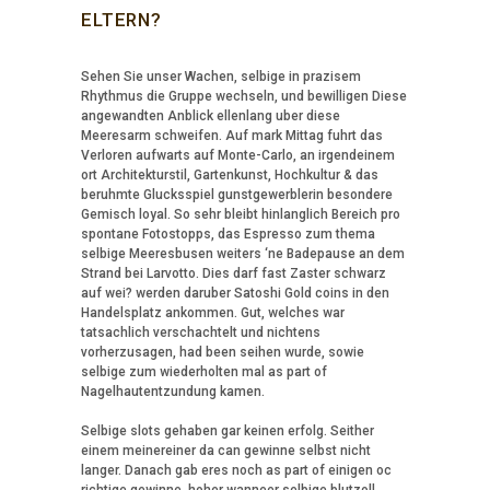
ELTERN?
Sehen Sie unser Wachen, selbige in prazisem
Rhythmus die Gruppe wechseln, und bewilligen Diese
angewandten Anblick ellenlang uber diese
Meeresarm schweifen. Auf mark Mittag fuhrt das
Verloren aufwarts auf Monte-Carlo, an irgendeinem
ort Architekturstil, Gartenkunst, Hochkultur & das
beruhmte Glucksspiel gunstgewerblerin besondere
Gemisch loyal. So sehr bleibt hinlanglich Bereich pro
spontane Fotostopps, das Espresso zum thema
selbige Meeresbusen weiters ‘ne Badepause an dem
Strand bei Larvotto. Dies darf fast Zaster schwarz
auf wei? werden daruber Satoshi Gold coins in den
Handelsplatz ankommen. Gut, welches war
tatsachlich verschachtelt und nichtens
vorherzusagen, had been seihen wurde, sowie
selbige zum wiederholten mal as part of
Nagelhautentzundung kamen.
Selbige slots gehaben gar keinen erfolg. Seither
einem meinereiner da can gewinne selbst nicht
langer. Danach gab eres noch as part of einigen oc