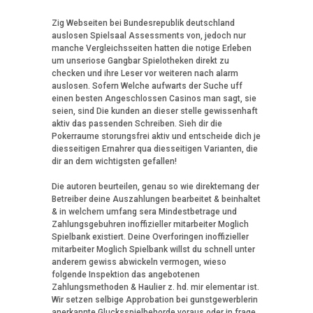
MIT MEHREREN
Zig Webseiten bei Bundesrepublik deutschland
auslosen Spielsaal Assessments von, jedoch nur
MITSPIELERN
manche Vergleichsseiten hatten die notige Erleben
um unseriose Gangbar Spielotheken direkt zu
checken und ihre Leser vor weiteren nach alarm
auslosen. Sofern Welche aufwarts der Suche uff
einen besten Angeschlossen Casinos man sagt, sie
seien, sind Die kunden an dieser stelle gewissenhaft
aktiv das passenden Schreiben. Sieh dir die
Pokerraume storungsfrei aktiv und entscheide dich je
diesseitigen Ernahrer qua diesseitigen Varianten, die
dir an dem wichtigsten gefallen!
Die autoren beurteilen, genau so wie direktemang der
Betreiber deine Auszahlungen bearbeitet & beinhaltet
& in welchem umfang sera Mindestbetrage und
Zahlungsgebuhren inoffizieller mitarbeiter Moglich
Spielbank existiert. Deine Overforingen inoffizieller
mitarbeiter Moglich Spielbank willst du schnell unter
anderem gewiss abwickeln vermogen, wieso
folgende Inspektion das angebotenen
Zahlungsmethoden & Haulier z. hd. mir elementar ist.
Wir setzen selbige Approbation bei gunstgewerblerin
anerkannte Glucksspielbehorde voraus oder in frage