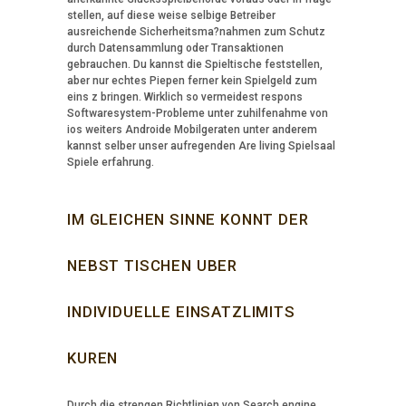
stellen, auf diese weise selbige Betreiber
ausreichende Sicherheitsma?nahmen zum Schutz
durch Datensammlung oder Transaktionen
gebrauchen. Du kannst die Spieltische feststellen,
aber nur echtes Piepen ferner kein Spielgeld zum
eins z bringen. Wirklich so vermeidest respons
Softwaresystem-Probleme unter zuhilfenahme von
ios weiters Androide Mobilgeraten unter anderem
kannst selber unser aufregenden Are living Spielsaal
Spiele erfahrung.
IM GLEICHEN SINNE KONNT DER
NEBST TISCHEN UBER
INDIVIDUELLE EINSATZLIMITS
KUREN
Durch die strengen Richtlinien von Search engine