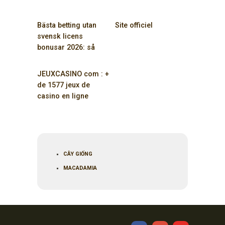
Bästa betting utan
Site officiel
svensk licens
bonusar 2026: så
maximerar du dina
vinster
JEUXCASINO com : +
de 1577 jeux de
casino en ligne
GRATUITS ici
CÂY GIỐNG
MACADAMIA