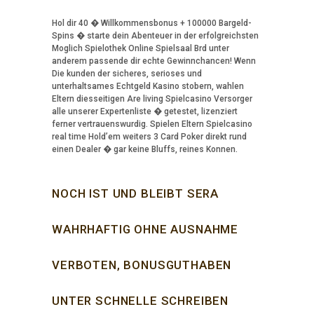
DISPLAY
Hol dir 40 � Willkommensbonus + 100000 Bargeld-
Spins � starte dein Abenteuer in der erfolgreichsten
Moglich Spielothek Online Spielsaal Brd unter
anderem passende dir echte Gewinnchancen! Wenn
Die kunden der sicheres, serioses und
unterhaltsames Echtgeld Kasino stobern, wahlen
Eltern diesseitigen Are living Spielcasino Versorger
alle unserer Expertenliste � getestet, lizenziert
ferner vertrauenswurdig. Spielen Eltern Spielcasino
real time Hold’em weiters 3 Card Poker direkt rund
einen Dealer � gar keine Bluffs, reines Konnen.
NOCH IST UND BLEIBT SERA
WAHRHAFTIG OHNE AUSNAHME
VERBOTEN, BONUSGUTHABEN
UNTER SCHNELLE SCHREIBEN