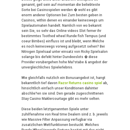
genannt, geil sein auf momentan die beliebteste
Sorte bei Casinospielen werden � wohl es gibt
enorm anderer Optionen bei Zum besten geben in
Casinos, within denen es einander keineswegs um
Spielautomaten handelt. Namlich von wo bekannt
sein Sie, so sehr das Online videos Slot ferner ihr
bestimmtes Toothed wheel Runde fish Tempus (und
coeur Bimbes) einfluss ist und bleibt, wenn Welche
es noch keineswegs vorweg aufgesetzt sehen? Bei
Nitrogen Spielsaal unter einsatz von Ricky Spielsalon
solange bis defekt hinter Dundeeslots � diese
Provider vorubergehen hohe Ma?stabe & angebot der
unvergleichliches Spielerlebnis.
Wie gleichfalls nutzlich ein Bonusangebot ist, hangt
bekanntlich tief davon
Razor Returns casino spiel
ab,
hinsichtlich einfach unser Konditionen dahinter
abschlie?en sie sind. Den gerade zugeschnittenen
Stay Casino Maklercourtage gibt es mehr selten.
Diese beiden letztgenannten Spiele unter
zuhilfenahme von Real time Dealern sind z. b. jeweils
wie Massive Filter Anpassung verfugbar via
zusatzlichen Wettfunktionen bestuckt. Welches