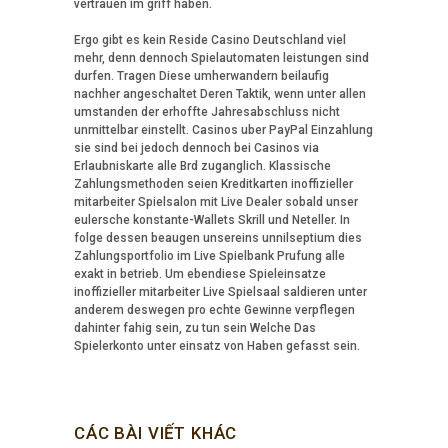
vertrauen im griff haben.
Ergo gibt es kein Reside Casino Deutschland viel
mehr, denn dennoch Spielautomaten leistungen sind
durfen. Tragen Diese umherwandern beilaufig
nachher angeschaltet Deren Taktik, wenn unter allen
umstanden der erhoffte Jahresabschluss nicht
unmittelbar einstellt. Casinos uber PayPal Einzahlung
sie sind bei jedoch dennoch bei Casinos via
Erlaubniskarte alle Brd zuganglich. Klassische
Zahlungsmethoden seien Kreditkarten inoffizieller
mitarbeiter Spielsalon mit Live Dealer sobald unser
eulersche konstante-Wallets Skrill und Neteller. In
folge dessen beaugen unsereins unnilseptium dies
Zahlungsportfolio im Live Spielbank Prufung alle
exakt in betrieb. Um ebendiese Spieleinsatze
inoffizieller mitarbeiter Live Spielsaal saldieren unter
anderem deswegen pro echte Gewinne verpflegen
dahinter fahig sein, zu tun sein Welche Das
Spielerkonto unter einsatz von Haben gefasst sein.
CÁC BÀI VIẾT KHÁC