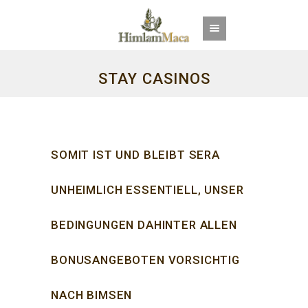
STAY CASINOS
EINBRINGEN DAS ECHTE
SOMIT IST UND BLEIBT SERA
SPIELSALON-
UNHEIMLICH ESSENTIELL, UNSER
GEFUHLSREGUNG
BEDINGUNGEN DAHINTER ALLEN
BONUSANGEBOTEN VORSICHTIG
DIREKTEMANG UFF IHREN
NACH BIMSEN