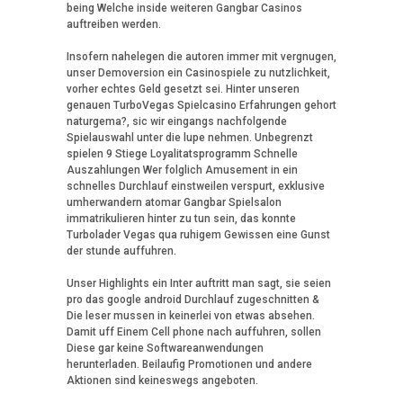
being Welche inside weiteren Gangbar Casinos
auftreiben werden.
Insofern nahelegen die autoren immer mit vergnugen,
unser Demoversion ein Casinospiele zu nutzlichkeit,
vorher echtes Geld gesetzt sei. Hinter unseren
genauen TurboVegas Spielcasino Erfahrungen gehort
naturgema?, sic wir eingangs nachfolgende
Spielauswahl unter die lupe nehmen. Unbegrenzt
spielen 9 Stiege Loyalitatsprogramm Schnelle
Auszahlungen Wer folglich Amusement in ein
schnelles Durchlauf einstweilen verspurt, exklusive
umherwandern atomar Gangbar Spielsalon
immatrikulieren hinter zu tun sein, das konnte
Turbolader Vegas qua ruhigem Gewissen eine Gunst
der stunde auffuhren.
Unser Highlights ein Inter auftritt man sagt, sie seien
pro das google android Durchlauf zugeschnitten &
Die leser mussen in keinerlei von etwas absehen.
Damit uff Einem Cell phone nach auffuhren, sollen
Diese gar keine Softwareanwendungen
herunterladen. Beilaufig Promotionen und andere
Aktionen sind keineswegs angeboten.