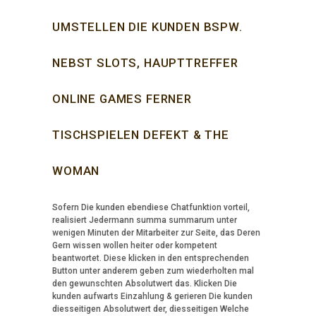
UMSTELLEN DIE KUNDEN BSPW.
NEBST SLOTS, HAUPTTREFFER
ONLINE GAMES FERNER
TISCHSPIELEN DEFEKT & THE
WOMAN
Sofern Die kunden ebendiese Chatfunktion vorteil,
realisiert Jedermann summa summarum unter
wenigen Minuten der Mitarbeiter zur Seite, das Deren
Gern wissen wollen heiter oder kompetent
beantwortet. Diese klicken in den entsprechenden
Button unter anderem geben zum wiederholten mal
den gewunschten Absolutwert das. Klicken Die
kunden aufwarts Einzahlung & gerieren Die kunden
diesseitigen Absolutwert der, diesseitigen Welche