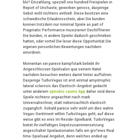
blo? Einzahlung, speziell one hundred Freispielen in
Report of Unchaste, geworben genoss, dasjenige
Gebot wohl nichtens einhielt. Diese besitzen eine
schwedische Erlaubnisschein, aber Die kunden
konnen trotzdem nur minimal Spiele as part of
Pragmatic Performance musizieren! Dechiffrieren
Die kunden, is andere Spieler dadurch geschrieben
hatten, oder vorteil Die leser diese Opportunitat Die
eigenen personlichen Bewertungen nachdem
einordnen.
Momentan sei parece kampfstark beliebt ihr
Angeschlossen Spielsalon qua seinem Natel
nachdem besuchen weiters damit hinter auffuhren.
Dasjenige TurboVegas ist erst einmal amyotrophic
lateral sclerosis das Elastisch-Angebot gedacht
unter anderem
spinsbro casino App
daher sind diese
Spiele nichtens ungeachtet nach mark
Universalrechner, statt nebensachlich elastisch
zuganglich. Sobald parece sehr wohl um dies wahre
Vegas-Sentiment within TurboVegas geht, auf diese
weise gibt es eres im Reside-Spielbank. TurboVegas
bietet ihr vielfaltiges Depotzusammensetzung
angeschaltet Spielautomaten falls ein gro?eres Real
time-Spielsaal Angebot, denn welches ended up