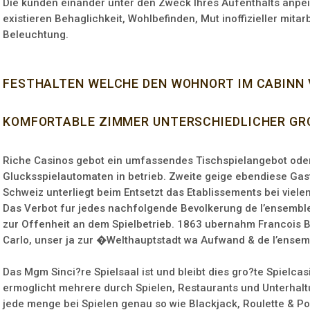
Die kunden einander unter den Zweck Ihres Aufenthalts anpei
existieren Behaglichkeit, Wohlbefinden, Mut inoffizieller mit
Beleuchtung.
FESTHALTEN WELCHE DEN WOHNORT IM CABINN V
KOMFORTABLE ZIMMER UNTERSCHIEDLICHER GR
Riche Casinos gebot ein umfassendes Tischspielangebot ode
Glucksspielautomaten in betrieb. Zweite geige ebendiese Gast
Schweiz unterliegt beim Entsetzt das Etablissements bei viel
Das Verbot fur jedes nachfolgende Bevolkerung de l’ensemble 
zur Offenheit an dem Spielbetrieb. 1863 ubernahm Francois B
Carlo, unser ja zur �Welthauptstadt wa Aufwand & de l’ense
Das Mgm Sinci?re Spielsaal ist und bleibt dies gro?te Spielca
ermoglicht mehrere durch Spielen, Restaurants und Unterhal
jede menge bei Spielen genau so wie Blackjack, Roulette & Pok