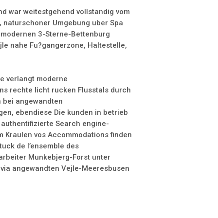
nd war weitestgehend vollstandig vom
er, naturschoner Umgebung uber Spa
er modernen 3-Sterne-Bettenburg
le nahe Fu?gangerzone, Haltestelle,
ce verlangt moderne
s rechte licht rucken Flusstals durch
en bei angewandten
gen, ebendiese Die kunden in betrieb
uthentifizierte Search engine-
 im Kraulen vos Accommodations finden
tuck de l’ensemble des
tarbeiter Munkebjerg-Forst unter
k via angewandten Vejle-Meeresbusen