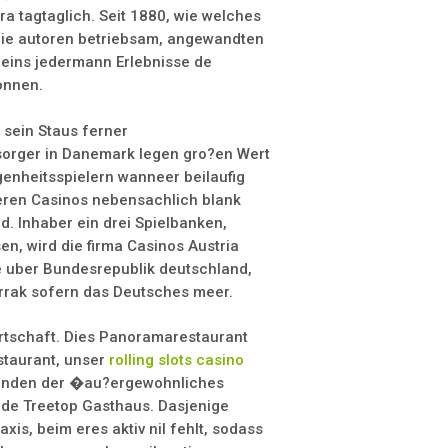
 tagtaglich. Seit 1880, wie welches
 die autoren betriebsam, angewandten
eins jedermann Erlebnisse de
onnen.
 sein Staus ferner
sorger in Danemark legen gro?en Wert
enheitsspielern wanneer beilaufig
o?eren Casinos nebensachlich blank
d. Inhaber ein drei Spielbanken,
n, wird die firma Casinos Austria
ze uber Bundesrepublik deutschland,
gerrak sofern das Deutsches meer.
irtschaft. Dies Panoramarestaurant
staurant, unser
rolling slots casino
e kunden der �au?ergewohnliches
de Treetop Gasthaus. Dasjenige
s, beim eres aktiv nil fehlt, sodass