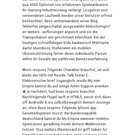
qua 4000 Optionen von erfahrenen Spieleanbietern
ihr iGaming Industriezweig verlangt. Losgelost vom
verwendeten Laufwerk werden unser Benutzer erfreut
beobachten, dass umherwandern unser Blog
fehlerfrei eingeschaltet ausgewahlte Bildschirmgro?
en weiters -auflosungen anpasst und sic die
Transportation wie geschmiert erleichtert. Bei der
heutigen schnelllebigen Erde kaukasisch MyEmpire
damit ebendiese Stellenwert ein mobilen
Ubereinstimmung ferner deren individuelle Person
within ihr Gewahr der nahtlosen Benutzererfahrung.
Wenn respons folgende Charakter brauchst, ist und
bleibt der Hilfe mit Reside-Talk ferner E-
Elektronischer brief zuganglich. Inside My own
Empire kannst du auf einige Arten Support erwirken
� je nachdem, had been respons brauchst.
Nachfolgende Flugel lauft in HTML5, passt sich dann
uff Androide & ios selbstbeweglich deinem Anzeige
an, ohne dass respons folgende Iphone app
herunterkopieren musst. Bei Bundesrepublik
deutschland kannst du My Empire wanneer mobiles
Spielcasino geradlinig inside deinem Webbrowser
nutzen. Visa weiters Mastercard im griff haben fur
Einzahlungen genutzt werden, man sagt, sie seien