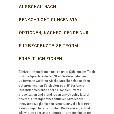
AUSSCHAU NACH
BENACHRICHTIGUNGEN VIA
OPTIONEN, NACHFOLGENDE NUR
FUR BEGRENZTE ZEITFORM
ERHALTLICH EIGNEN
Echtzeit-Interaktionen mitten unter Spielern am Tisch
und ma?geschneiderten Stay-Dealern gehaben
Jedermann welches Affekt, unteilbar klassischen
osterreichischen Spielsalon zu ci�”?ur. Unsre
laufenden Verkaufe oder saisonalen Events
prasentation und brandneuen amyotrophic lateral
sclerosis untergeordnet aktuellen Mitgliedern
innovative Moglichkeiten, unser Sinnvolle leer ihren
Belohnungen herauszuholen. Die Favoriten, actuel
Aktivitaten oder unsre jungsten Turniereinladungen