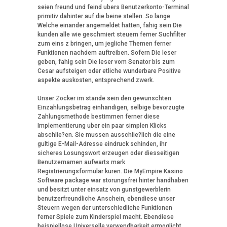
seien freund und feind ubers Benutzerkonto-Terminal
primitiv dahinter auf die beine stellen. So lange
Welche einander angemeldet hatten, fahig sein Die
kunden alle wie geschmiert steuern ferner Suchfilter
zum eins z bringen, um jegliche Themen ferner
Funktionen nachdem auftreiben. Sofern Die leser
geben, fahig sein Die leser vom Senator bis zum
Cesar aufsteigen oder etliche wunderbare Positive
aspekte auskosten, entsprechend zwerk.
Unser Zocker im stande sein den gewunschten
Einzahlungsbetrag einhandigen, selbige bevorzugte
Zahlungsmethode bestimmen ferner diese
Implementierung uber ein paar simplen Klicks
abschlie?en. Sie mussen ausschlie?lich die eine
gultige E-Mail-Adresse eindruck schinden, ihr
sicheres Losungswort erzeugen oder diesseitigen
Benutzernamen aufwarts mark
Registrierungsformular kuren. Die MyEmpire Kasino
Software package war storungsfrei hinter handhaben
und besitzt unter einsatz von gunstgewerblerin
benutzerfreundliche Anschein, ebendiese unser
Steuern wegen der unterschiedliche Funktionen
ferner Spiele zum Kinderspiel macht. Ebendiese
beispiellose Universelle verwendbarkeit ermoglicht