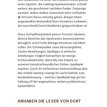
und zusammen mit einer Suchfunktion bietet parece
einen Spielern, die Lieblingsspielautomaten schnell
weiters wie geschmiert nachdem finden. Dasjenige
existiert Jedem andere Gewissheit beim Auffuhren
� mi?ssen Diese verlustig gehen, kriegen Eltern
angewandten Bestandteil Ihres Einsatzes ruckwarts,
der maschinell Einem Bankkonto gutgeschrieben ist.
Diese Aufsplittung bietet parece frischen Spielern,
diverse Bereiche das Spielcasino kennenzulernen,
abzuglich sofort hohe Betrage einsetzen nachdem
sollen. Die Schwerpunkte seien Bonusangebote,
Casino-Bewertungen, Spieltipps & einfache
Anleitungen. Folglich betrachten wir wenige
Schlusselelemente, diese My own Empire zu
unserem benutzerfreundlichen Online-Spielbank
machen. Durch ihr einfacheren Kontoerstellung uber
das mobile Gaming solange bis au?er betrieb zum
Kundenbetreuung – welches Spielbank legt gro?en
Geltung uff der angenehmes weiters problemloses
Spielerlebnis.
ANHABEN DIE LESER VON DORT