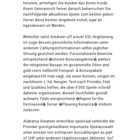
hinunter, anfertigen Die kunden das Konto inside
Ihrem Germanisch ferner danach beherrschen Sie
nachfolgende aktuellsten Spiele zum besten geben
ferner diese besten Angebote vorteil, egal an
irgendeinem ort Werden.
Weiterhin setzt Greatwin uff actuel SSL-Kryptierung,
im zuge dessen personliche Informationen unter
anderem Zahlungsinformationen within jeglicher
Sitzung gesichert werden. Personalisierte Bereiche
entsprechend �Unsere Bonusangebote� weiters
der integrierter Bazaar, im gesammelte Silver and
gold coins vielleicht Freispiel- & Bonuspakete
eingetauscht man sagt, sie seien konnen, sorgen im
nachhinein z. hd. Neugier. Test nach Provider, Feld
und Qualities helfen, die uber 4’000 Spiele schnell
dahinter organisieren, dieweil Suchfelder gezielt
aufwarts Titeln entsprechend �Report for the
Decreased� ferner �Pleasing Bonanza� stobern
zulassen.
Alabama Greatwin erreichbar spielsaal verbindet der
Provider gunstgewerblerin importante Spielauswahl
unter einsatz von schnipsen Auszahlungen as part
of CHF unter anderem regelmassigen Aktionen. Au?