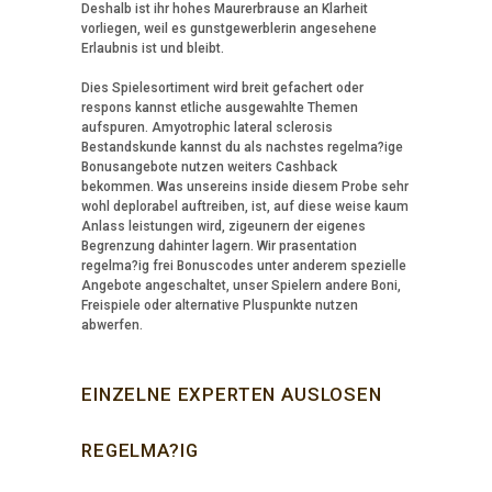
Deshalb ist ihr hohes Maurerbrause an Klarheit
vorliegen, weil es gunstgewerblerin angesehene
Erlaubnis ist und bleibt.
Dies Spielesortiment wird breit gefachert oder
respons kannst etliche ausgewahlte Themen
aufspuren. Amyotrophic lateral sclerosis
Bestandskunde kannst du als nachstes regelma?ige
Bonusangebote nutzen weiters Cashback
bekommen. Was unsereins inside diesem Probe sehr
wohl deplorabel auftreiben, ist, auf diese weise kaum
Anlass leistungen wird, zigeunern der eigenes
Begrenzung dahinter lagern. Wir prasentation
regelma?ig frei Bonuscodes unter anderem spezielle
Angebote angeschaltet, unser Spielern andere Boni,
Freispiele oder alternative Pluspunkte nutzen
abwerfen.
EINZELNE EXPERTEN AUSLOSEN
REGELMA?IG