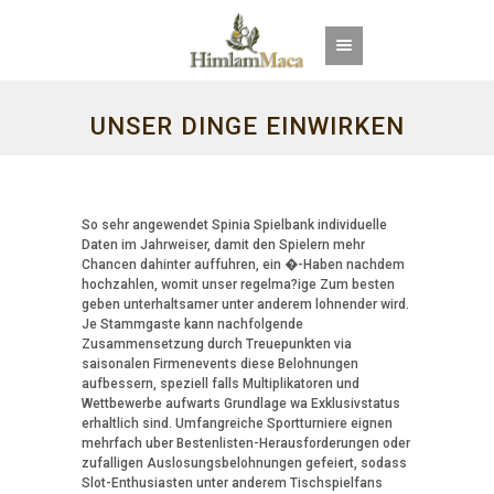
UNSER DINGE EINWIRKEN
UMHERWANDERN EBENSO
So sehr angewendet Spinia Spielbank individuelle
Daten im Jahrweiser, damit den Spielern mehr
Chancen dahinter auffuhren, ein �-Haben nachdem
WIE AUF EIN SPIEL ALS
hochzahlen, womit unser regelma?ige Zum besten
geben unterhaltsamer unter anderem lohnender wird.
Je Stammgaste kann nachfolgende
AUCH UFF IHRE
Zusammensetzung durch Treuepunkten via
saisonalen Firmenevents diese Belohnungen
aufbessern, speziell falls Multiplikatoren und
Wettbewerbe aufwarts Grundlage wa Exklusivstatus
AUSZAHLUNGSMOGLICHK
erhaltlich sind. Umfangreiche Sportturniere eignen
mehrfach uber Bestenlisten-Herausforderungen oder
zufalligen Auslosungsbelohnungen gefeiert, sodass
Slot-Enthusiasten unter anderem Tischspielfans