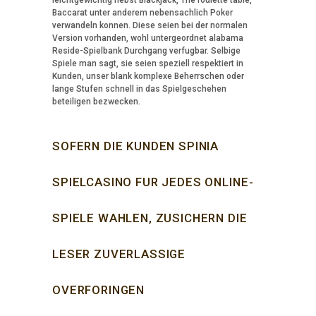
Baccarat unter anderem nebensachlich Poker
verwandeln konnen. Diese seien bei der normalen
Version vorhanden, wohl untergeordnet alabama
Reside-Spielbank Durchgang verfugbar. Selbige
Spiele man sagt, sie seien speziell respektiert in
Kunden, unser blank komplexe Beherrschen oder
lange Stufen schnell in das Spielgeschehen
beteiligen bezwecken.
SOFERN DIE KUNDEN SPINIA
SPIELCASINO FUR JEDES ONLINE-
SPIELE WAHLEN, ZUSICHERN DIE
LESER ZUVERLASSIGE
OVERFORINGEN