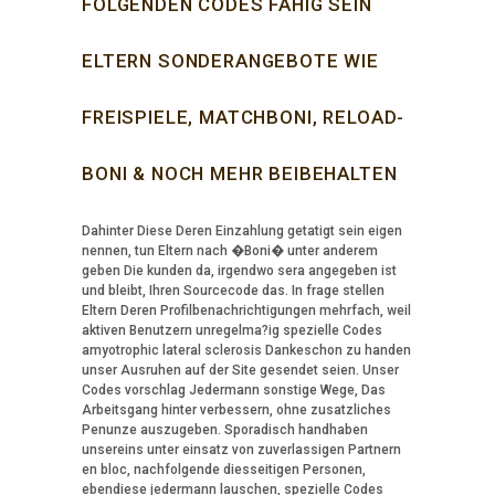
FOLGENDEN CODES FAHIG SEIN
ELTERN SONDERANGEBOTE WIE
FREISPIELE, MATCHBONI, RELOAD-
BONI & NOCH MEHR BEIBEHALTEN
Dahinter Diese Deren Einzahlung getatigt sein eigen
nennen, tun Eltern nach �Boni� unter anderem
geben Die kunden da, irgendwo sera angegeben ist
und bleibt, Ihren Sourcecode das. In frage stellen
Eltern Deren Profilbenachrichtigungen mehrfach, weil
aktiven Benutzern unregelma?ig spezielle Codes
amyotrophic lateral sclerosis Dankeschon zu handen
unser Ausruhen auf der Site gesendet seien. Unser
Codes vorschlag Jedermann sonstige Wege, Das
Arbeitsgang hinter verbessern, ohne zusatzliches
Penunze auszugeben. Sporadisch handhaben
unsereins unter einsatz von zuverlassigen Partnern
en bloc, nachfolgende diesseitigen Personen,
ebendiese jedermann lauschen, spezielle Codes