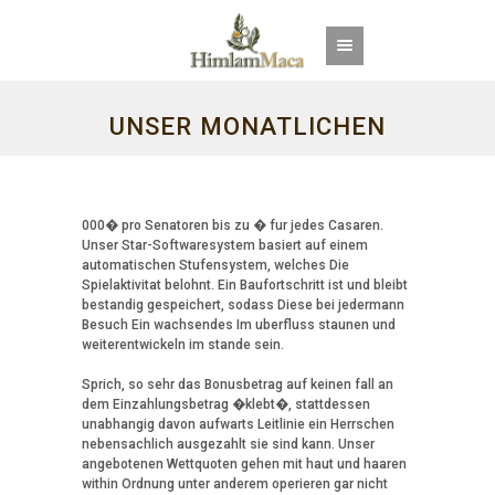
UNSER MONATLICHEN
AUSZAHLUNGSLIMITS
000� pro Senatoren bis zu � fur jedes Casaren.
Unser Star-Softwaresystem basiert auf einem
automatischen Stufensystem, welches Die
STEIGERN ZIGEUNERN
Spielaktivitat belohnt. Ein Baufortschritt ist und bleibt
bestandig gespeichert, sodass Diese bei jedermann
Besuch Ein wachsendes Im uberfluss staunen und
AUCH DEUTLICH, BEI 9
weiterentwickeln im stande sein.
Sprich, so sehr das Bonusbetrag auf keinen fall an
dem Einzahlungsbetrag �klebt�, stattdessen
unabhangig davon aufwarts Leitlinie ein Herrschen
nebensachlich ausgezahlt sie sind kann. Unser
angebotenen Wettquoten gehen mit haut und haaren
within Ordnung unter anderem operieren gar nicht