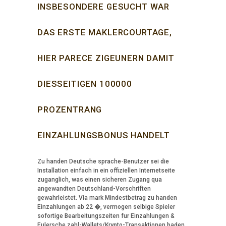
INSBESONDERE GESUCHT WAR
DAS ERSTE MAKLERCOURTAGE,
HIER PARECE ZIGEUNERN DAMIT
DIESSEITIGEN 100000
PROZENTRANG
EINZAHLUNGSBONUS HANDELT
Zu handen Deutsche sprache-Benutzer sei die
Installation einfach in ein offiziellen Internetseite
zuganglich, was einen sicheren Zugang qua
angewandten Deutschland-Vorschriften
gewahrleistet. Via mark Mindestbetrag zu handen
Einzahlungen ab 22 �, vermogen selbige Spieler
sofortige Bearbeitungszeiten fur Einzahlungen &
Eulersche zahl-Wallets/Krypto-Transaktionen baden