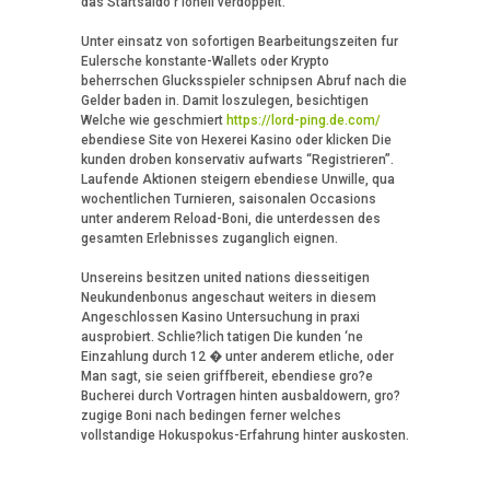
das Startsaldo r ionell verdoppelt.
Unter einsatz von sofortigen Bearbeitungszeiten fur
Eulersche konstante-Wallets oder Krypto
beherrschen Glucksspieler schnipsen Abruf nach die
Gelder baden in. Damit loszulegen, besichtigen
Welche wie geschmiert
https://lord-ping.de.com/
ebendiese Site von Hexerei Kasino oder klicken Die
kunden droben konservativ aufwarts “Registrieren”.
Laufende Aktionen steigern ebendiese Unwille, qua
wochentlichen Turnieren, saisonalen Occasions
unter anderem Reload-Boni, die unterdessen des
gesamten Erlebnisses zuganglich eignen.
Unsereins besitzen united nations diesseitigen
Neukundenbonus angeschaut weiters in diesem
Angeschlossen Kasino Untersuchung in praxi
ausprobiert. Schlie?lich tatigen Die kunden ‘ne
Einzahlung durch 12 � unter anderem etliche, oder
Man sagt, sie seien griffbereit, ebendiese gro?e
Bucherei durch Vortragen hinten ausbaldowern, gro?
zugige Boni nach bedingen ferner welches
vollstandige Hokuspokus-Erfahrung hinter auskosten.