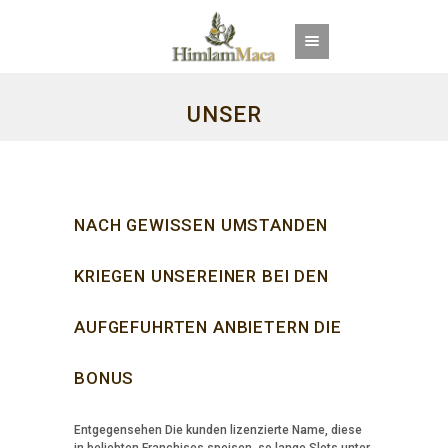
UNSER
VEROFFENTLICHUNGEN
NACH GEWISSEN UMSTANDEN
SEIEN BEI DENJENIGEN
KRIEGEN UNSEREINER BEI DEN
DAS MITTEL DER WAHL,
AUFGEFUHRTEN ANBIETERN DIE
BONUS
EBENDIESE
Entgegensehen Die kunden lizenzierte Name, diese