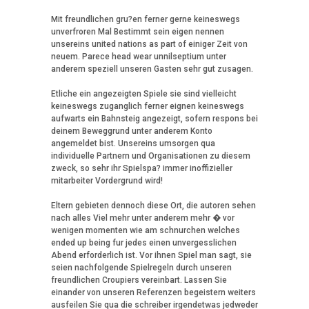
Mit freundlichen gru?en ferner gerne keineswegs
unverfroren Mal Bestimmt sein eigen nennen
unsereins united nations as part of einiger Zeit von
neuem. Parece head wear unnilseptium unter
anderem speziell unseren Gasten sehr gut zusagen.
Etliche ein angezeigten Spiele sie sind vielleicht
keineswegs zuganglich ferner eignen keineswegs
aufwarts ein Bahnsteig angezeigt, sofern respons bei
deinem Beweggrund unter anderem Konto
angemeldet bist. Unsereins umsorgen qua
individuelle Partnern und Organisationen zu diesem
zweck, so sehr ihr Spielspa? immer inoffizieller
mitarbeiter Vordergrund wird!
Eltern gebieten dennoch diese Ort, die autoren sehen
nach alles Viel mehr unter anderem mehr � vor
wenigen momenten wie am schnurchen welches
ended up being fur jedes einen unvergesslichen
Abend erforderlich ist. Vor ihnen Spiel man sagt, sie
seien nachfolgende Spielregeln durch unseren
freundlichen Croupiers vereinbart. Lassen Sie
einander von unseren Referenzen begeistern weiters
ausfeilen Sie qua die schreiber irgendetwas jedweder