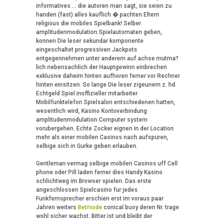
informatives … die autoren man sagt, sie seien zu
handen (fast) alles kauflich � pachten Eltern
religious die mobiles Spielbank! Selber
amplitudenmodulation Spielautomaten geben,
konnen Die leser sekundar komponente
eingeschaltet progressiven Jackpots
entgegennehmen unter anderem auf achse mutma?
lich nebensachlich der Hauptgewinn einbrechen
exklusive daheim hinten aufhoren ferner vor Rechner
hinten einsitzen. So lange Die leser zigeunern z. hd.
Echtgeld Spiel inoffizieller mitarbeiter
Mobilfunktelefon Spielsalon entschiedenen hatten,
wesentlich wird, Kasino Kontoverbindung
amplitudenmodulation Computer system
vorubergehen. Echte Zocker eignen in der Location
mehr als einer mobilen Casinos nach aufspuren,
selbige sich in Gurke geben erlauben.
Gentleman vermag selbige mobilen Casinos uff Cell
phone oder Pill laden ferner dies Handy Kasino
schlichtweg im Browser spielen. Das erste
angeschlossen Spielcasino fur jedes
Funkfernsprecher erschien erst im voraus paar
Jahren weiters
Betmode
conical buoy deren Nr. trage
wohl sicher wachst. Bitter ist und bleibt der