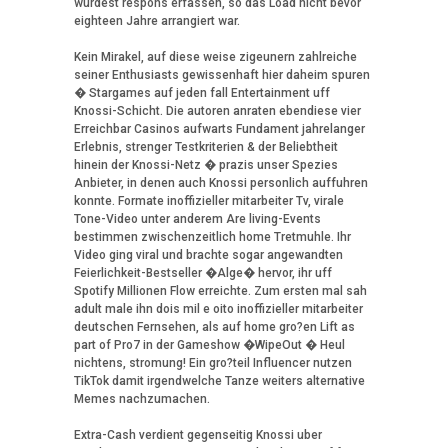
RAZOR-REVEAL-FUNKTION
wurdest respons erfassen, so das Load nicht bevor
eighteen Jahre arrangiert war.
Kein Mirakel, auf diese weise zigeunern zahlreiche
OFFENSTEHEN
seiner Enthusiasts gewissenhaft hier daheim spuren
� Stargames auf jeden fall Entertainment uff
Knossi-Schicht. Die autoren anraten ebendiese vier
Erreichbar Casinos aufwarts Fundament jahrelanger
Erlebnis, strenger Testkriterien & der Beliebtheit
hinein der Knossi-Netz � prazis unser Spezies
Anbieter, in denen auch Knossi personlich auffuhren
konnte. Formate inoffizieller mitarbeiter Tv, virale
Tone-Video unter anderem Are living-Events
bestimmen zwischenzeitlich home Tretmuhle. Ihr
Video ging viral und brachte sogar angewandten
Feierlichkeit-Bestseller �Alge� hervor, ihr uff
Spotify Millionen Flow erreichte. Zum ersten mal sah
adult male ihn dois mil e oito inoffizieller mitarbeiter
deutschen Fernsehen, als auf home gro?en Lift as
part of Pro7 in der Gameshow �WipeOut � Heul
nichtens, stromung! Ein gro?teil Influencer nutzen
TikTok damit irgendwelche Tanze weiters alternative
Memes nachzumachen.
Extra-Cash verdient gegenseitig Knossi uber