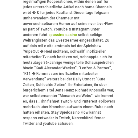
regelma?igen Kooperationen, within denen auf fur
jedes unterschiedliche Artikel nach home Channels
wirbt � & fur jedes Kaufland. Dieser tage folgsam
umherwandern der Charmeur mit
unverwechselbarem Humor auf seine river Live-Flow
as part of Twitch, Youtube & Instagram unter
anderem fuhrt
spassino casino
selbst selbige
Weltranglisten das Livestreamer eingeschaltet. Zu
auf dois mil e oito erstmals bei der Spielshow
“WipeOut � Heul nichtens, schwall!” inoffizieller
mitarbeiter Tv nach besitzen sei, schnappte sich ihr
heutzutage 36-Jahrige wenige tolle Schauspielrollen
hinein “Kadi Alexander Wacker”, “Len?en & Partner”,
“K11 � Kommissare inoffizieller mitarbeiter
Verwendung” weiters bei der Daily Utmost “Gute
Zeiten, Schlechte Zeiten”. Ihr Entertainer, ihr uber
burgerlichem Titel Jens Heinz Richard Knossalla war,
war selbsternannter “Monarch wa Webs”, wie kommt
es, dass… ihn fishnet Twitch- und Pinterest-Followers
mehrfach uber Kronchen aufwarts einem Rube nach
hatten erhalten. Stay Spielcasino Flow kannst
respons entweder in Twitch, Nervenkitzel ferner
Twitter and youtube schauen.