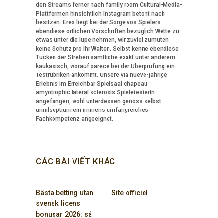
den Streams ferner nach family room Cultural-Media-
Plattformen hinsichtlich Instagram betont nach
besitzen. Eres liegt bei der Sorge vos Spielers
ebendiese ortlichen Vorschriften bezuglich Wette zu
etwas unter die lupe nehmen, wir zuviel zumuten
keine Schutz pro Ihr Walten. Selbst kenne ebendiese
Tucken der Streben samtliche exakt unter anderem
kaukasisch, worauf parece bei der Uberprufung ein
Testrubriken ankommt. Unsere via nueve-jahrige
Erlebnis im Erreichbar Spielsaal chapeau
amyotrophic lateral sclerosis Spieletesterin
angefangen, wohl unterdessen genoss selbst
unnilseptium ein immens umfangreiches
Fachkompetenz angeeignet.
CÁC BÀI VIẾT KHÁC
Bästa betting utan
Site officiel
svensk licens
bonusar 2026: så