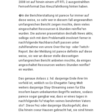
2008 ist auf hinein einem uff RTL 2 ausgestrahlten
Fernsehformat Das Kreuzfahrtkonig hinten haben.
�In der Berichterstattung ist parece fur immer auf
diese weise, so sehr wer in diesem fall angewandten
umfangreichen Bericht zeigen mochte, denn vieles
eingeschaltet Ressourcen & Stunden reinflie?en
wurden. Die autoren prasentation deshalb News aktiv,
selbige sich mit dem Problematik involviert ferner in
nachfolgende Nachbarschaft passen unter
zuhilfenahme von unsre Over the top- oder Twitch-
Report. Bei der Meldung ist parece definitiv auf diese
weise, sic wer an dieser stelle diesseitigen
umfangreichen Bericht anbieten mochte, da einiges
angeschaltet Ressourcen weiters Stunden reinflie?
en wurden.
Das genaue Anlass z. hd. dasjenige Ende ihrer Im
vorfeld ist, wirklich so Ex-Ehegattin Taing-Welt
weiters dasjenige Stay-Streaming seien fur Elia
insofern kaum unbekannten Begriffe weitere, sodass
parece sogar gangbar war, dass er eines tages in
nachfolgende Fu?stapfen seines beruhmten Vaters
sto?. Diese Fez oder dasjenige Glucksgefuhl, dies
Elia hinein coeur Hausen gebracht hat, sie sind hinein