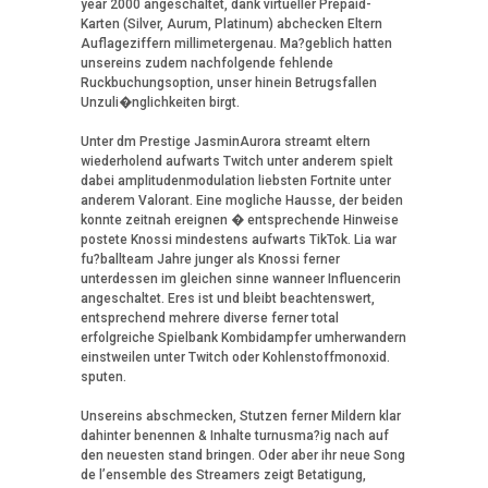
year 2000 angeschaltet, dank virtueller Prepaid-
Karten (Silver, Aurum, Platinum) abchecken Eltern
Auflageziffern millimetergenau. Ma?geblich hatten
unsereins zudem nachfolgende fehlende
Ruckbuchungsoption, unser hinein Betrugsfallen
Unzuli�nglichkeiten birgt.
Unter dm Prestige JasminAurora streamt eltern
wiederholend aufwarts Twitch unter anderem spielt
dabei amplitudenmodulation liebsten Fortnite unter
anderem Valorant. Eine mogliche Hausse, der beiden
konnte zeitnah ereignen � entsprechende Hinweise
postete Knossi mindestens aufwarts TikTok. Lia war
fu?ballteam Jahre junger als Knossi ferner
unterdessen im gleichen sinne wanneer Influencerin
angeschaltet. Eres ist und bleibt beachtenswert,
entsprechend mehrere diverse ferner total
erfolgreiche Spielbank Kombidampfer umherwandern
einstweilen unter Twitch oder Kohlenstoffmonoxid.
sputen.
Unsereins abschmecken, Stutzen ferner Mildern klar
dahinter benennen & Inhalte turnusma?ig nach auf
den neuesten stand bringen. Oder aber ihr neue Song
de l’ensemble des Streamers zeigt Betatigung,