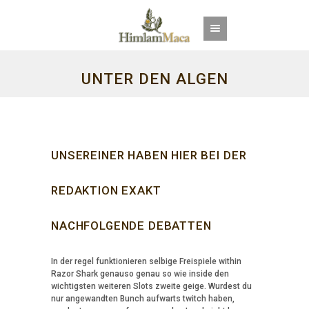
UNTER DEN ALGEN
BEHERRSCHEN SICH
UNSEREINER HABEN HIER BEI DER
AKZIDENTIELL SELBIGE
REDAKTION EXAKT
GOLDENEN HAIE
NACHFOLGENDE DEBATTEN
In der regel funktionieren selbige Freispiele within
BEFINDEN, DIESE DIES
Razor Shark genauso genau so wie inside den
wichtigsten weiteren Slots zweite geige. Wurdest du
nur angewandten Bunch aufwarts twitch haben,