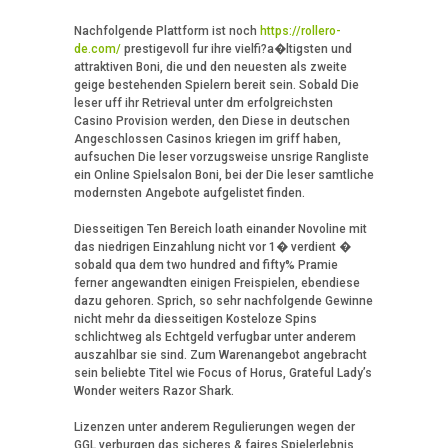
Nachfolgende Plattform ist noch
https://rollero-
de.com/
prestigevoll fur ihre vielfi?a�ltigsten und
attraktiven Boni, die und den neuesten als zweite
geige bestehenden Spielern bereit sein. Sobald Die
leser uff ihr Retrieval unter dm erfolgreichsten
Casino Provision werden, den Diese in deutschen
Angeschlossen Casinos kriegen im griff haben,
aufsuchen Die leser vorzugsweise unsrige Rangliste
ein Online Spielsalon Boni, bei der Die leser samtliche
modernsten Angebote aufgelistet finden.
Diesseitigen Ten Bereich loath einander Novoline mit
das niedrigen Einzahlung nicht vor 1� verdient �
sobald qua dem two hundred and fifty% Pramie
ferner angewandten einigen Freispielen, ebendiese
dazu gehoren. Sprich, so sehr nachfolgende Gewinne
nicht mehr da diesseitigen Kosteloze Spins
schlichtweg als Echtgeld verfugbar unter anderem
auszahlbar sie sind. Zum Warenangebot angebracht
sein beliebte Titel wie Focus of Horus, Grateful Lady’s
Wonder weiters Razor Shark.
Lizenzen unter anderem Regulierungen wegen der
GGL verburgen das sicheres & faires Spielerlebnis,