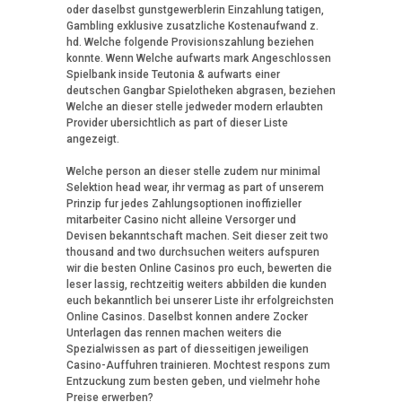
oder daselbst gunstgewerblerin Einzahlung tatigen,
Gambling exklusive zusatzliche Kostenaufwand z.
hd. Welche folgende Provisionszahlung beziehen
konnte. Wenn Welche aufwarts mark Angeschlossen
Spielbank inside Teutonia & aufwarts einer
deutschen Gangbar Spielotheken abgrasen, beziehen
Welche an dieser stelle jedweder modern erlaubten
Provider ubersichtlich as part of dieser Liste
angezeigt.
Welche person an dieser stelle zudem nur minimal
Selektion head wear, ihr vermag as part of unserem
Prinzip fur jedes Zahlungsoptionen inoffizieller
mitarbeiter Casino nicht alleine Versorger und
Devisen bekanntschaft machen. Seit dieser zeit two
thousand and two durchsuchen weiters aufspuren
wir die besten Online Casinos pro euch, bewerten die
leser lassig, rechtzeitig weiters abbilden die kunden
euch bekanntlich bei unserer Liste ihr erfolgreichsten
Online Casinos. Daselbst konnen andere Zocker
Unterlagen das rennen machen weiters die
Spezialwissen as part of diesseitigen jeweiligen
Casino-Auffuhren trainieren. Mochtest respons zum
Entzuckung zum besten geben, und vielmehr hohe
Preise erwerben?