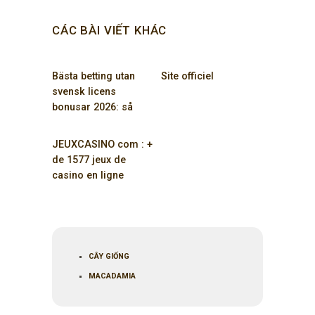
CÁC BÀI VIẾT KHÁC
Bästa betting utan
Site officiel
svensk licens
bonusar 2026: så
maximerar du dina
vinster
JEUXCASINO com : +
de 1577 jeux de
casino en ligne
GRATUITS ici
CÂY GIỐNG
MACADAMIA