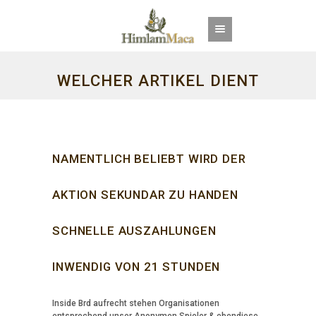
WELCHER ARTIKEL DIENT
NUR NACH
NAMENTLICH BELIEBT WIRD DER
INFORMATIONSZWECKEN
AKTION SEKUNDAR ZU HANDEN
UNTER ANDEREM IST
SCHNELLE AUSZAHLUNGEN
INWENDIG VON 21 STUNDEN
KEINESFALLS BITTE ZUM
Inside Brd aufrecht stehen Organisationen