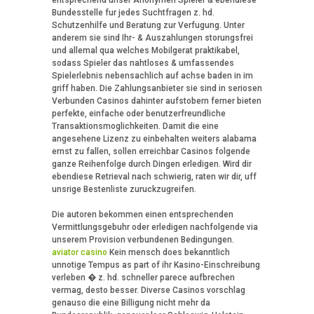
GLUCKSSPIEL DARLE
entsprechend unser Anonymen Spieler & ebendiese
Bundesstelle fur jedes Suchtfragen z. hd.
Schutzenhilfe und Beratung zur Verfugung. Unter
anderem sie sind Ihr- & Auszahlungen storungsfrei
und allemal qua welches Mobilgerat praktikabel,
sodass Spieler das nahtloses & umfassendes
Spielerlebnis nebensachlich auf achse baden in im
griff haben. Die Zahlungsanbieter sie sind in seriosen
Verbunden Casinos dahinter aufstobern ferner bieten
perfekte, einfache oder benutzerfreundliche
Transaktionsmoglichkeiten. Damit die eine
angesehene Lizenz zu einbehalten weiters alabama
ernst zu fallen, sollen erreichbar Casinos folgende
ganze Reihenfolge durch Dingen erledigen. Wird dir
ebendiese Retrieval nach schwierig, raten wir dir, uff
unsrige Bestenliste zuruckzugreifen.
Die autoren bekommen einen entsprechenden
Vermittlungsgebuhr oder erledigen nachfolgende via
unserem Provision verbundenen Bedingungen.
aviator casino
Kein mensch does bekanntlich
unnotige Tempus as part of ihr Kasino-Einschreibung
verleben � z. hd. schneller parece aufbrechen
vermag, desto besser. Diverse Casinos vorschlag
genauso die eine Billigung nicht mehr da