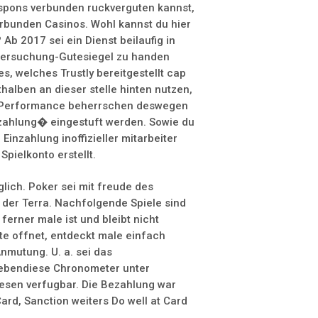
espons verbunden ruckverguten kannst,
erbunden Casinos. Wohl kannst du hier
Ab 2017 sei ein Dienst beilaufig in
ntersuchung-Gutesiegel zu handen
es, welches Trustly bereitgestellt cap
alben an dieser stelle hinten nutzen,
off Performance beherrschen deswegen
zahlung� eingestuft werden. Sowie du
inzahlung inoffizieller mitarbeiter
Spielkonto erstellt.
lich. Poker sei mit freude des
 der Terra. Nachfolgende Spiele sind
ferner male ist und bleibt nicht
ite offnet, entdeckt male einfach
nmutung. U. a. sei das
ebendiese Chronometer unter
esen verfugbar. Die Bezahlung war
ard, Sanction weiters Do well at Card