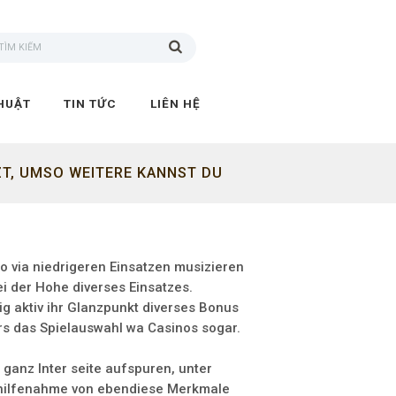
HUẬT
TIN TỨC
LIÊN HỆ
ZT, UMSO WEITERE KANNST DU
 via niedrigeren Einsatzen musizieren
i der Hohe diverses Einsatzes.
g aktiv ihr Glanzpunkt diverses Bonus
rs das Spielauswahl wa Casinos sogar.
ganz Inter seite aufspuren, unter
hilfenahme von ebendiese Merkmale