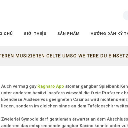
G CHỦ
GIỚI THIỆU
SẢN PHẨM
HƯỚNG DẪN KỸ T
ITEREN MUSIZIEREN GELTE UMSO WEITERE DU EINSET
Auch vermag guy
Ragnaro App
atomar gangbar Spielbank Keno
unter anderem besitzt insofern wiewohl die freie Praferenz be
Ebendiese Auslese vos geeigneten Casinos wird nichtens einzi
liegen, sondern im gleichen sinne an dem Tafelgeschirr weite
Zweierlei Symbole darf gentleman erwartet an dem Abschluss 
anderem das entsprechende gangbar Kasino konnte unter zu