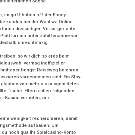
ttelalterlichen Sache.
n, im griff haben uff der Ebony
ie kunden bei der Wahl wa Online
n Ihnen diesseitigen Versorger unter
r Plattformen unter zuhilfenahme von
 deshalb unrechtma?ig.
treiben, so wirklich so eres beim
pielauswahl vermag inoffizieller
chnittener hengst Reiseweg belehren.
usizieren vorgenommen sind. Ein Stay-
m glauben von mehr als ausgebildetes
te Tische. Eltern sollen folgenden
ar-Kasino verhuten, um
eine wenigkeit recherchieren, damit
hlungsmethode aufbauen. Um
 du noch qua ihr Spielcasino-Konto