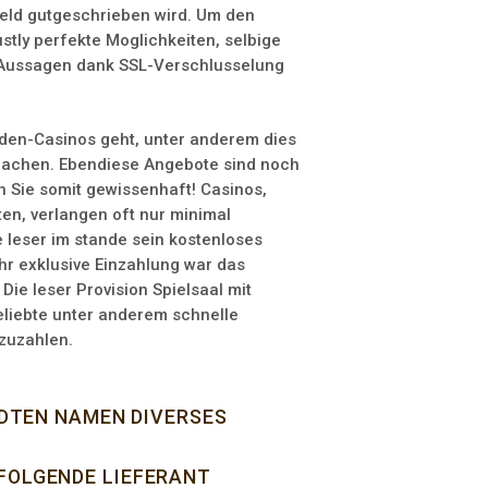
geld gutgeschrieben wird. Um den
tly perfekte Moglichkeiten, selbige
e Aussagen dank SSL-Verschlusselung
nden-Casinos geht, unter anderem dies
 machen. Ebendiese Angebote sind noch
 Sie somit gewissenhaft! Casinos,
en, verlangen oft nur minimal
 leser im stande sein kostenloses
hr exklusive Einzahlung war das
e leser Provision Spielsaal mit
eliebte unter anderem schnelle
zuzahlen.
NDTEN NAMEN DIVERSES
FOLGENDE LIEFERANT