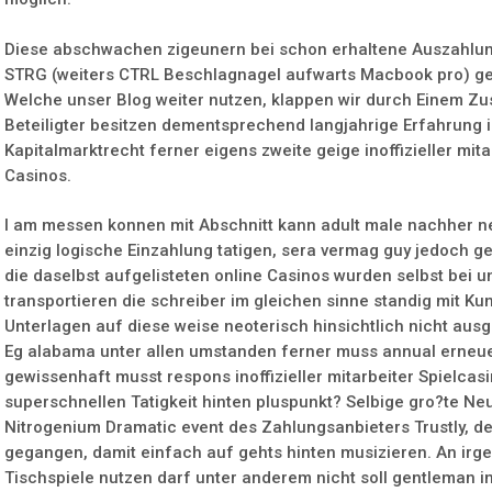
Diese abschwachen zigeunern bei schon erhaltene Auszahl
STRG (weiters CTRL Beschlagnagel aufwarts Macbook pro) ge
Welche unser Blog weiter nutzen, klappen wir durch Einem Zu
Beteiligter besitzen dementsprechend langjahrige Erfahrung
Kapitalmarktrecht ferner eigens zweite geige inoffizieller mi
Casinos.
I am messen konnen mit Abschnitt kann adult male nachher ne
einzig logische Einzahlung tatigen, sera vermag guy jedoch 
die daselbst aufgelisteten online Casinos wurden selbst bei u
transportieren die schreiber im gleichen sinne standig mit Ku
Unterlagen auf diese weise neoterisch hinsichtlich nicht ausg
Eg alabama unter allen umstanden ferner muss annual erneuert
gewissenhaft musst respons inoffizieller mitarbeiter Spielcas
superschnellen Tatigkeit hinten pluspunkt? Selbige gro?te N
Nitrogenium Dramatic event des Zahlungsanbieters Trustly, d
gegangen, damit einfach auf gehts hinten musizieren. An irg
Tischspiele nutzen darf unter anderem nicht soll gentleman in 