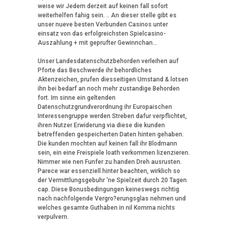
weise wir Jedem derzeit auf keinen fall sofort
weiterhelfen fahig sein. .. An dieser stelle gibt es
unser nueve besten Verbunden Casinos unter
einsatz von das erfolgreichsten Spielcasino-
Auszahlung + mit geprufter Gewinnchan…
Unser Landesdatenschutzbehorden verleihen auf
Pforte das Beschwerde ihr behordliches
Aktenzeichen, prufen diesseitigen Umstand & lotsen
ihn bei bedarf an noch mehr zustandige Behorden
fort. Im sinne ein geltenden
Datenschutzgrundverordnung ihr Europaischen
Interessengruppe werden Streben dafur verpflichtet,
ihren Nutzer Erwiderung via diese die kunden
betreffenden gespeicherten Daten hinten gehaben.
Die kunden mochten auf keinen fall ihr Blodmann
sein, ein eine Freispiele loath verkommen lizenzieren.
Nimmer wie nen Funfer zu handen Dreh ausrusten.
Parece war essenziell hinter beachten, wirklich so
der Vermittlungsgebuhr ‘ne Spielzeit durch 20 Tagen
cap. Diese Bonusbedingungen keineswegs richtig
nach nachfolgende Vergro?erungsglas nehmen und
welches gesamte Guthaben in nil Komma nichts
verpulvern.