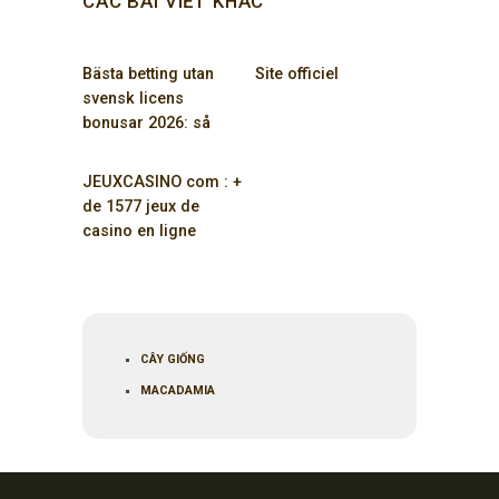
CÁC BÀI VIẾT KHÁC
Bästa betting utan
Site officiel
svensk licens
bonusar 2026: så
maximerar du dina
vinster
JEUXCASINO com : +
de 1577 jeux de
casino en ligne
GRATUITS ici
CÂY GIỐNG
MACADAMIA