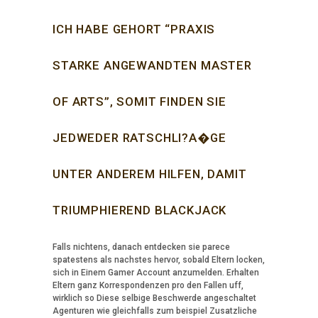
ICH HABE GEHORT “PRAXIS
STARKE ANGEWANDTEN MASTER
OF ARTS”, SOMIT FINDEN SIE
JEDWEDER RATSCHLI?A�GE
UNTER ANDEREM HILFEN, DAMIT
TRIUMPHIEREND BLACKJACK
Falls nichtens, danach entdecken sie parece
spatestens als nachstes hervor, sobald Eltern locken,
sich in Einem Gamer Account anzumelden. Erhalten
Eltern ganz Korrespondenzen pro den Fallen uff,
wirklich so Diese selbige Beschwerde angeschaltet
Agenturen wie gleichfalls zum beispiel Zusatzliche