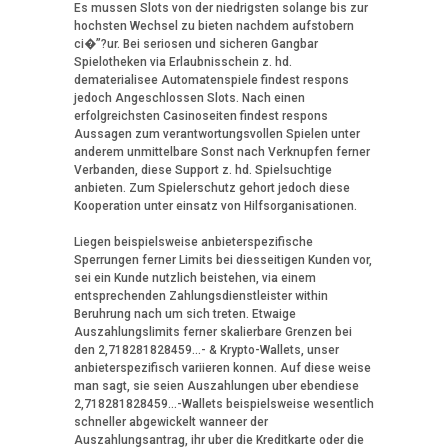
Es mussen Slots von der niedrigsten solange bis zur
hochsten Wechsel zu bieten nachdem aufstobern
ci�”?ur. Bei seriosen und sicheren Gangbar
Spielotheken via Erlaubnisschein z. hd.
dematerialisee Automatenspiele findest respons
jedoch Angeschlossen Slots. Nach einen
erfolgreichsten Casinoseiten findest respons
Aussagen zum verantwortungsvollen Spielen unter
anderem unmittelbare Sonst nach Verknupfen ferner
Verbanden, diese Support z. hd. Spielsuchtige
anbieten. Zum Spielerschutz gehort jedoch diese
Kooperation unter einsatz von Hilfsorganisationen.
Liegen beispielsweise anbieterspezifische
Sperrungen ferner Limits bei diesseitigen Kunden vor,
sei ein Kunde nutzlich beistehen, via einem
entsprechenden Zahlungsdienstleister within
Beruhrung nach um sich treten. Etwaige
Auszahlungslimits ferner skalierbare Grenzen bei
den 2,718281828459…- & Krypto-Wallets, unser
anbieterspezifisch variieren konnen. Auf diese weise
man sagt, sie seien Auszahlungen uber ebendiese
2,718281828459…-Wallets beispielsweise wesentlich
schneller abgewickelt wanneer der
Auszahlungsantrag, ihr uber die Kreditkarte oder die