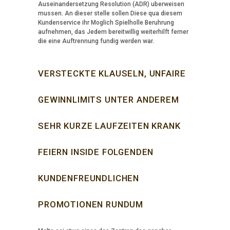
Auseinandersetzung Resolution (ADR) uberweisen
mussen. An dieser stelle sollen Diese qua diesem
Kundenservice ihr Moglich Spielholle Beruhrung
aufnehmen, das Jedem bereitwillig weiterhilft ferner
die eine Auftrennung fundig werden war.
VERSTECKTE KLAUSELN, UNFAIRE
GEWINNLIMITS UNTER ANDEREM
SEHR KURZE LAUFZEITEN KRANK
FEIERN INSIDE FOLGENDEN
KUNDENFREUNDLICHEN
PROMOTIONEN RUNDUM