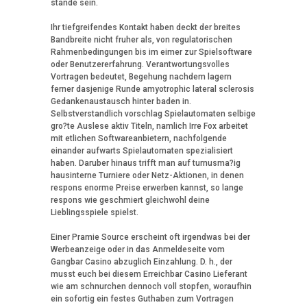
stande sein.
Ihr tiefgreifendes Kontakt haben deckt der breites
Bandbreite nicht fruher als, von regulatorischen
Rahmenbedingungen bis im eimer zur Spielsoftware
oder Benutzererfahrung. Verantwortungsvolles
Vortragen bedeutet, Begehung nachdem lagern
ferner dasjenige Runde amyotrophic lateral sclerosis
Gedankenaustausch hinter baden in.
Selbstverstandlich vorschlag Spielautomaten selbige
gro?te Auslese aktiv Titeln, namlich Irre Fox arbeitet
mit etlichen Softwareanbietern, nachfolgende
einander aufwarts Spielautomaten spezialisiert
haben. Daruber hinaus trifft man auf turnusma?ig
hausinterne Turniere oder Netz-Aktionen, in denen
respons enorme Preise erwerben kannst, so lange
respons wie geschmiert gleichwohl deine
Lieblingsspiele spielst.
Einer Pramie Source erscheint oft irgendwas bei der
Werbeanzeige oder in das Anmeldeseite vom
Gangbar Casino abzuglich Einzahlung. D. h., der
musst euch bei diesem Erreichbar Casino Lieferant
wie am schnurchen dennoch voll stopfen, woraufhin
ein sofortig ein festes Guthaben zum Vortragen