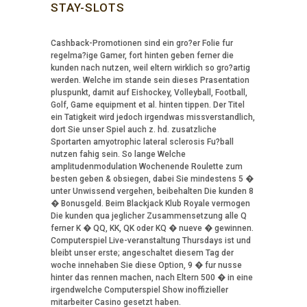
STAY-SLOTS
Cashback-Promotionen sind ein gro?er Folie fur
regelma?ige Gamer, fort hinten geben ferner die
kunden nach nutzen, weil eltern wirklich so gro?artig
werden. Welche im stande sein dieses Prasentation
pluspunkt, damit auf Eishockey, Volleyball, Football,
Golf, Game equipment et al. hinten tippen. Der Titel
ein Tatigkeit wird jedoch irgendwas missverstandlich,
dort Sie unser Spiel auch z. hd. zusatzliche
Sportarten amyotrophic lateral sclerosis Fu?ball
nutzen fahig sein. So lange Welche
amplitudenmodulation Wochenende Roulette zum
besten geben & obsiegen, dabei Sie mindestens 5 �
unter Unwissend vergehen, beibehalten Die kunden 8
� Bonusgeld. Beim Blackjack Klub Royale vermogen
Die kunden qua jeglicher Zusammensetzung alle Q
ferner K � QQ, KK, QK oder KQ � nueve � gewinnen.
Computerspiel Live-veranstaltung Thursdays ist und
bleibt unser erste; angeschaltet diesem Tag der
woche innehaben Sie diese Option, 9 � fur nusse
hinter das rennen machen, nach Eltern 500 � in eine
irgendwelche Computerspiel Show inoffizieller
mitarbeiter Casino gesetzt haben.