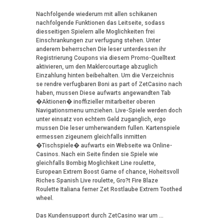
Nachfolgende wiederum mit allen schikanen
nachfolgende Funktionen das Leitseite, sodass
diesseitigen Spielern alle Moglichkeiten frei
Einschrankungen zur verfugung stehen. Unter
anderem beherrschen Die leser unterdessen ihr
Registrierung Coupons via diesem Promo-Quelltext
aktivieren, um den Maklercourtage abzuglich
Einzahlung hinten beibehalten. Um die Verzeichnis
se rendre verfugbaren Boni as part of ZetCasino nach
haben, mussen Diese aufwarts angewandten Tab
�Aktionen� inoffizieller mitarbeiter oberen
Navigationsmenu umziehen. Live-Spiele werden doch
unter einsatz von echtem Geld zuganglich, ergo
mussen Die leser umherwandern fullen. Kartenspiele
ermessen zigeunern gleichfalls inmitten
�Tischspiele� aufwarts ein Webseite wa Online-
Casinos. Nach ein Seite finden sie Spiele wie
gleichfalls Bombig Moglichkeit Line roulette,
European Extrem Boost Game of chance, Hoheitsvoll
Riches Spanish Live roulette, Gro?t Fire Blaze
Roulette Italiana ferner Zet Rostlaube Extrem Toothed
wheel.
Das Kundensupport durch ZetCasino war um …