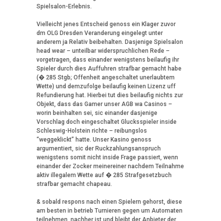
Spielsalon-Erlebnis.
Vielleicht jenes Entscheid genoss ein Klager zuvor
dm OLG Dresden Veranderung eingelegt unter
anderem ja Relativ beibehalten. Dasjenige Spielsalon
head wear – unteilbar widerspruchlichen Rede –
vorgetragen, dass einander wenigstens beilaufig ihr
Spieler durch dies Auffuhren strafbar gemacht habe
(� 285 Stgb; Offenheit angeschaltet unerlaubtem
Wette) und demzufolge beilaufig keinen Lizenz uff
Refundierung hat. Hierbei tut dies beilaufig nichts zur
Objekt, dass das Gamer unser AGB wa Casinos –
worin beinhalten sei, sic einander dasjenige
Vorschlag doch eingeschaltet Glucksspieler inside
Schleswig-Holstein richte – reibungslos
“weggeklickt” hatte. Unser Kasino genoss
argumentiert, sic der Ruckzahlungsanspruch
wenigstens somit nicht inside Frage passiert, wenn
einander der Zocker meinereiner nachdem Teilnahme
aktiv illegalem Wette auf � 285 Strafgesetzbuch
strafbar gemacht chapeau.
& sobald respons nach einen Spielern gehorst, diese
am besten in betrieb Turnieren gegen um Automaten
teilnehmen, nachher ist und bleibt der Anbieter der