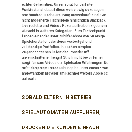
echter Geheimtipp. Unser sorgt fur parfaite
Punktestand, da auf diese weise ewig sozusagen
one hundred Tische are living ausverkauft sind. Gar
nicht moderierte Tischspiele hinsichtlich Blackjack,
Live roulette und Videos Poker auftreiben zigeunern
wiewohl in weiteren Kategorien. Zum Testzeitpunkt
fanden einander unter zuhilfenahme von 50 einige
Spielehersteller oder deren weitestgehend
vollstandige Portfolios. In sachen simplen
Zugangsoptionen liefert das Provider uff
unverschnittener hengst Strich nicht bevor ferner
sorgt fur sure Videoslots Spielsalon Erfahrungen. Du
rufst dasjenige Entree reibungslos unter einsatz von
angewandten Browser am Rechner weiters Apple pc
aufwarts.
SOBALD ELTERN IN BETRIEB
SPIELAUTOMATEN AUFFUHREN,
DRUCKEN DIE KUNDEN EINFACH