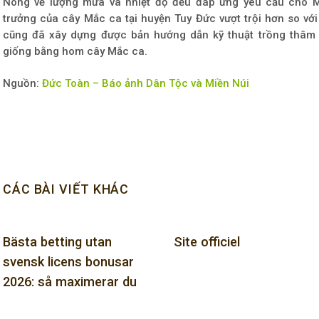
Nông về lượng mưa và nhiệt độ đều đáp ứng yêu cầu cho Mắ
trưởng của cây Mắc ca tại huyện Tuy Đức vượt trội hơn so vớ
cũng đã xây dựng được bản hướng dẫn kỹ thuật trồng thâ
giống bằng hom cây Mắc ca.
Nguồn:
Đức Toàn – Báo ảnh Dân Tộc và Miền Núi
CÁC BÀI VIẾT KHÁC
Bästa betting utan
Site officiel
svensk licens bonusar
2026: så maximerar du
dina vinster