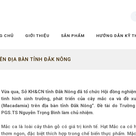
G CHỦ
GIỚI THIỆU
SẢN PHẨM
HƯỚNG DẪN KỸ T
ÊN ĐỊA BÀN TỈNH ĐẮK NÔNG
Vừa qua, Sở KH&CN tỉnh Đắk Nông đã tổ chức Hội đồng nghiệm 
tình hình sinh trưởng, phát triển của cây mắc ca và đề x
(Macadamia) trên địa bàn tỉnh Đắk Nông”. Đề tài do Trường
PGS.TS Nguyễn Trọng Bình làm chủ nhiệm.
Mắc ca là loài cây thân gỗ có giá trị kinh tế. Hạt Mắc ca c
thơm ngon, đặc biệt thích hợp trong chế biến thực phẩm. M