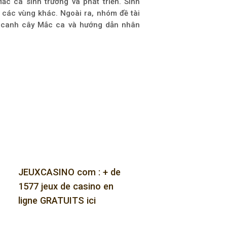
c ca sinh trưởng và phát triển. Sinh
i các vùng khác. Ngoài ra, nhóm đề tài
m canh cây Mắc ca và hướng dẫn nhân
JEUXCASINO com : + de
1577 jeux de casino en
ligne GRATUITS ici