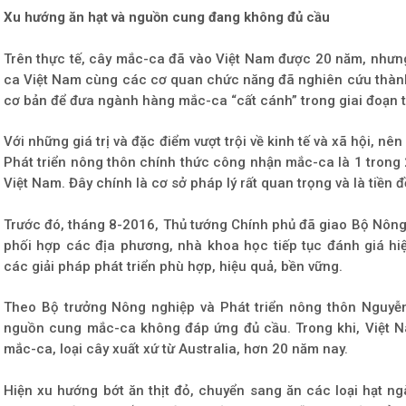
Xu hướng ăn hạt và nguồn cung đang không đủ cầu
Trên thực tế, cây mắc-ca đã vào Việt Nam được 20 năm, nhưng
ca Việt Nam cùng các cơ quan chức năng đã nghiên cứu thàn
cơ bản để đưa ngành hàng mắc-ca “cất cánh” trong giai đoạn t
Với những giá trị và đặc điểm vượt trội về kinh tế và xã hội, 
Phát triển nông thôn chính thức công nhận mắc-ca là 1 trong 
Việt Nam. Đây chính là cơ sở pháp lý rất quan trọng và là tiền
Trước đó, tháng 8-2016, Thủ tướng Chính phủ đã giao Bộ Nông n
phối hợp các địa phương, nhà khoa học tiếp tục đánh giá h
các giải pháp phát triển phù hợp, hiệu quả, bền vững.
Theo Bộ trưởng Nông nghiệp và Phát triển nông thôn Nguyễn 
nguồn cung mắc-ca không đáp ứng đủ cầu. Trong khi, Việt N
mắc-ca, loại cây xuất xứ từ Australia, hơn 20 năm nay.
Hiện xu hướng bớt ăn thịt đỏ, chuyển sang ăn các loại hạt ngà