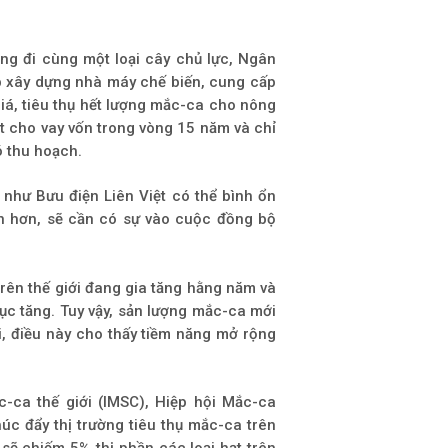
ng đi cùng một loại cây chủ lực, Ngân
p xây dựng nhà máy chế biến, cung cấp
á, tiêu thụ hết lượng mắc-ca cho nông
t cho vay vốn trong vòng 15 năm và chỉ
ó thu hoạch.
 như Bưu điện Liên Việt có thể bình ổn
ớn hơn, sẽ cần có sự vào cuộc đồng bộ
rên thế giới đang gia tăng hằng năm và
tục tăng. Tuy vậy, sản lượng mắc-ca mới
ới, điều này cho thấy tiềm năng mở rộng
-ca thế giới (IMSC), Hiệp hội Mắc-ca
úc đẩy thị trường tiêu thụ mắc-ca trên