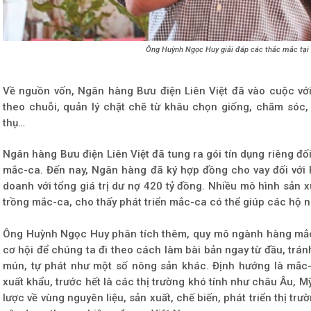
Ông Huỳnh Ngọc Huy giải đáp các thắc mắc tại 
Về nguồn vốn, Ngân hàng Bưu điện Liên Việt đã vào cuộc vớ
theo chuỗi, quản lý chặt chẽ từ khâu chọn giống, chăm sóc, 
thụ…
Ngân hàng Bưu điện Liên Việt đã tung ra gói tín dụng riêng đố
mắc-ca. Đến nay, Ngân hàng đã ký hợp đồng cho vay đối với 
doanh với tổng giá trị dư nợ 420 tỷ đồng. Nhiều mô hình sản xu
trồng mắc-ca, cho thấy phát triển mắc-ca có thể giúp các hộ n
Ông Huỳnh Ngọc Huy phân tích thêm, quy mô ngành hàng mắc-
cơ hội để chúng ta đi theo cách làm bài bản ngay từ đầu, trán
mún, tự phát như một số nông sản khác. Định hướng là mắc-
xuất khẩu, trước hết là các thị trường khó tính như châu Âu, 
lược về vùng nguyên liệu, sản xuất, chế biến, phát triển thị trư