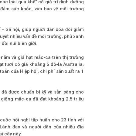
ác loại quả khô” có giá trị dinh dưỡng
o đảm sức khỏe, vừa bảo vệ môi trường
 – xã hội, giúp người dân xóa đói giảm
uyết nhiều vấn đề môi trường, phủ xanh
đồi núi biên giới.
 năm và giá hạt mắc-ca trên thị trường
ạt tươi có giá khoảng 6 đô-la Australia,
oán của Hiệp hội, chi phí sản xuất ra 1
đã được chuẩn bị kỹ và sẵn sàng cho
t giống mắc-ca đã đạt khoảng 2,5 triệu
cuộc hội nghị tập huấn cho 23 tỉnh với
Lãnh đạo và người dân của nhiều địa
i cây này.