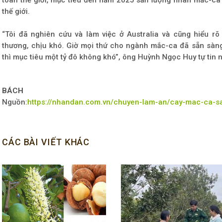
toàn thế giới, mục tiêu đến năm 2025 sản lượng nhân mắc-ca 
thế giới.
“Tôi đã nghiên cứu và làm việc ở Australia và cũng hiểu rõ
thương, chịu khó. Giờ mọi thứ cho ngành mắc-ca đã sẵn sàn
thì mục tiêu một tỷ đô không khó”, ông Huỳnh Ngọc Huy tự tin n
BÁCH
Nguồn:
https://nhandan.com.vn/chuyen-lam-an/cay-mac-ca-sa
CÁC BÀI VIẾT KHÁC