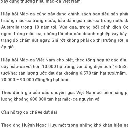
xây dựng thương hiệu mắc-ca Việt Nam.
Hiệp hội Mắc-ca cũng xây dựng chính sách bao tiêu sản phẩm 
trường mắc-ca trong nước, bảo đảm giá mắc-ca trong nước đạt
Australia trong 10 năm tới. Vừa qua, trong bối cảnh dịch Co
người trồng mắc-ca, chúng tôi cho các doanh nghiệp vay bảy t
trạng đó chấm dứt ngay. Giá rớt không phải do thị trường rớt,
ép giá.
Hiệp hội Mắc-ca Việt Nam cho biết, theo tổng hợp từ các địa
cây mắc-ca với hơn 10.000 hộ trồng, với tổng diện tích 16.553,
tươi/ha; sản lượng ước đạt đạt khoảng 6.570 tấn hạt tươi/năm
70.000 – 90.000 đồng/kg hạt tươi.
Theo đánh giá của các chuyên gia, Việt Nam có tiềm năng phá
lượng khoảng 600.000 tấn hạt mắc-ca nguyên vỏ.
Cần hỗ trợ cơ chế về đất đai
Theo ông Huỳnh Ngọc Huy, một trong những khó khăn hiện nay 