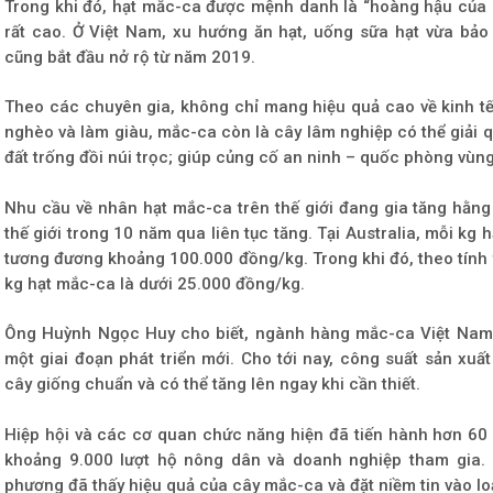
Trong khi đó, hạt mắc-ca được mệnh danh là “hoàng hậu của c
rất cao. Ở Việt Nam, xu hướng ăn hạt, uống sữa hạt vừa bả
cũng bắt đầu nở rộ từ năm 2019.
Theo các chuyên gia, không chỉ mang hiệu quả cao về kinh tế
nghèo và làm giàu, mắc-ca còn là cây lâm nghiệp có thể giải q
đất trống đồi núi trọc; giúp củng cố an ninh – quốc phòng vùng 
Nhu cầu về nhân hạt mắc-ca trên thế giới đang gia tăng hằng
thế giới trong 10 năm qua liên tục tăng. Tại Australia, mỗi kg h
tương đương khoảng 100.000 đồng/kg. Trong khi đó, theo tính t
kg hạt mắc-ca là dưới 25.000 đồng/kg.
Ông Huỳnh Ngọc Huy cho biết, ngành hàng mắc-ca Việt Nam 
một giai đoạn phát triển mới. Cho tới nay, công suất sản xuấ
cây giống chuẩn và có thể tăng lên ngay khi cần thiết.
Hiệp hội và các cơ quan chức năng hiện đã tiến hành hơn 60 
khoảng 9.000 lượt hộ nông dân và doanh nghiệp tham gia. 
phương đã thấy hiệu quả của cây mắc-ca và đặt niềm tin vào loạ