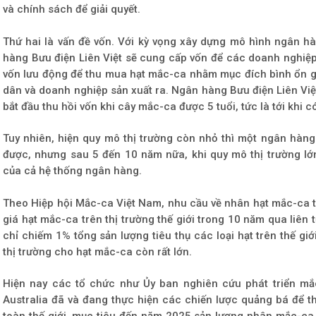
và chính sách để giải quyết.
Thứ hai là vấn đề vốn. Với kỳ vọng xây dựng mô hình ngân hà
hàng Bưu điện Liên Việt sẽ cung cấp vốn để các doanh nghiệ
vốn lưu động để thu mua hạt mắc-ca nhằm mục đích bình ổn gi
dân và doanh nghiệp sản xuất ra. Ngân hàng Bưu điện Liên Việ
bắt đầu thu hồi vốn khi cây mắc-ca được 5 tuổi, tức là tới khi c
Tuy nhiên, hiện quy mô thị trường còn nhỏ thì một ngân hàng
được, nhưng sau 5 đến 10 năm nữa, khi quy mô thị trường l
của cả hệ thống ngân hàng.
Theo Hiệp hội Mắc-ca Việt Nam, nhu cầu về nhân hạt mắc-ca t
giá hạt mắc-ca trên thị trường thế giới trong 10 năm qua liên 
chỉ chiếm 1% tổng sản lượng tiêu thụ các loại hạt trên thế gi
thị trường cho hạt mắc-ca còn rất lớn.
Hiện nay các tổ chức như Ủy ban nghiên cứu phát triển mắc
Australia đã và đang thực hiện các chiến lược quảng bá để th