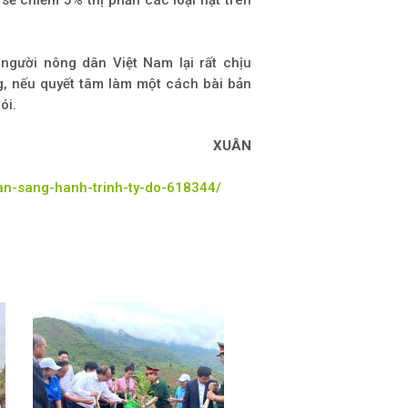
sẽ chiếm 5% thị phần các loại hạt trên
 người nông dân Việt Nam lại rất chịu
g, nếu quyết tâm làm một cách bài bản
ói.
XUÂN
n-sang-hanh-trinh-ty-do-618344/