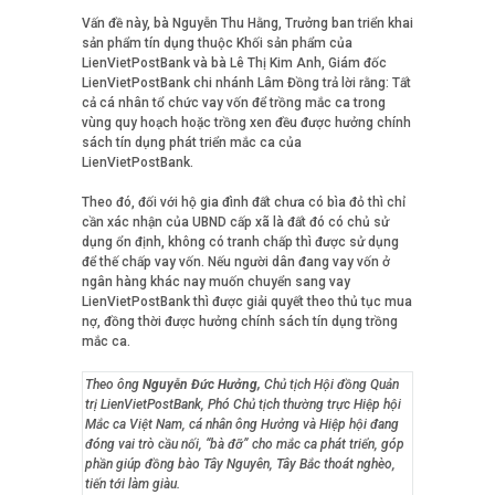
Vấn đề này, bà Nguyễn Thu Hằng, Trưởng ban triển khai
sản phẩm tín dụng thuộc Khối sản phẩm của
LienVietPostBank và bà Lê Thị Kim Anh, Giám đốc
LienVietPostBank chi nhánh Lâm Đồng trả lời rằng: Tất
cả cá nhân tổ chức vay vốn để trồng mắc ca trong
vùng quy hoạch hoặc trồng xen đều được hưởng chính
sách tín dụng phát triển mắc ca của
LienVietPostBank.
Theo đó, đối với hộ gia đình đất chưa có bìa đỏ thì chỉ
cần xác nhận của UBND cấp xã là đất đó có chủ sử
dụng ổn định, không có tranh chấp thì được sử dụng
để thế chấp vay vốn. Nếu người dân đang vay vốn ở
ngân hàng khác nay muốn chuyển sang vay
LienVietPostBank thì được giải quyết theo thủ tục mua
nợ, đồng thời được hưởng chính sách tín dụng trồng
mắc ca.
Theo ông
Nguyễn Đức Hưởng,
Chủ tịch Hội đồng Quản
trị LienVietPostBank, Phó Chủ tịch thường trực Hiệp hội
Mắc ca Việt Nam, cá nhân ông Hưởng và Hiệp hội đang
đóng vai trò cầu nối, “bà đỡ” cho mắc ca phát triển, góp
phần giúp đồng bào Tây Nguyên, Tây Bắc thoát nghèo,
tiến tới làm giàu.