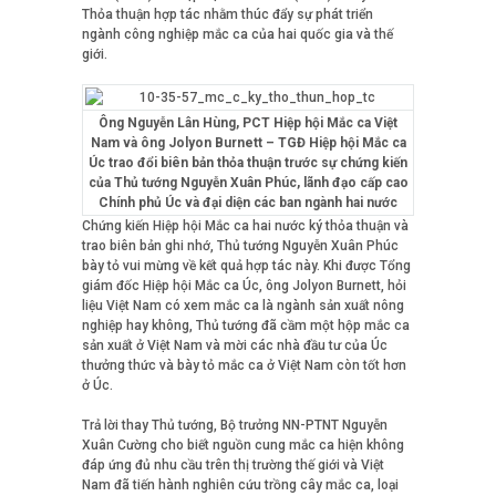
Thỏa thuận hợp tác nhằm thúc đẩy sự phát triển
ngành công nghiệp mắc ca của hai quốc gia và thế
giới.
Ông Nguyễn Lân Hùng, PCT Hiệp hội Mắc ca Việt
Nam và ông Jolyon Burnett – TGĐ Hiệp hội Mắc ca
Úc trao đổi biên bản thỏa thuận trước sự chứng kiến
của Thủ tướng Nguyễn Xuân Phúc, lãnh đạo cấp cao
Chính phủ Úc và đại diện các ban ngành hai nước
Chứng kiến Hiệp hội Mắc ca hai nước ký thỏa thuận và
trao biên bản ghi nhớ, Thủ tướng Nguyễn Xuân Phúc
bày tỏ vui mừng về kết quả hợp tác này. Khi được Tổng
giám đốc Hiệp hội Mắc ca Úc, ông Jolyon Burnett, hỏi
liệu Việt Nam có xem mắc ca là ngành sản xuất nông
nghiệp hay không, Thủ tướng đã cầm một hộp mắc ca
sản xuất ở Việt Nam và mời các nhà đầu tư của Úc
thưởng thức và bày tỏ mắc ca ở Việt Nam còn tốt hơn
ở Úc.
Trả lời thay Thủ tướng, Bộ trưởng NN-PTNT Nguyễn
Xuân Cường cho biết nguồn cung mắc ca hiện không
đáp ứng đủ nhu cầu trên thị trường thế giới và Việt
Nam đã tiến hành nghiên cứu trồng cây mắc ca, loại