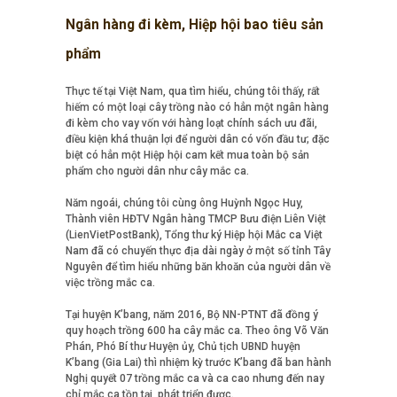
Ngân hàng đi kèm, Hiệp hội bao tiêu sản
phẩm
Thực tế tại Việt Nam, qua tìm hiểu, chúng tôi thấy, rất
hiếm có một loại cây trồng nào có hẳn một ngân hàng
đi kèm cho vay vốn với hàng loạt chính sách ưu đãi,
điều kiện khá thuận lợi để người dân có vốn đầu tư; đặc
biệt có hẳn một Hiệp hội cam kết mua toàn bộ sản
phẩm cho người dân như cây mắc ca.
Năm ngoái, chúng tôi cùng ông Huỳnh Ngọc Huy,
Thành viên HĐTV Ngân hàng TMCP Bưu điện Liên Việt
(LienVietPostBank), Tổng thư ký Hiệp hội Mắc ca Việt
Nam đã có chuyến thực địa dài ngày ở một số tỉnh Tây
Nguyên để tìm hiểu những băn khoăn của người dân về
việc trồng mắc ca.
Tại huyện K’bang, năm 2016, Bộ NN-PTNT đã đồng ý
quy hoạch trồng 600 ha cây mắc ca. Theo ông Võ Văn
Phán, Phó Bí thư Huyện ủy, Chủ tịch UBND huyện
K’bang (Gia Lai) thì nhiệm kỳ trước K’bang đã ban hành
Nghị quyết 07 trồng mắc ca và ca cao nhưng đến nay
chỉ mắc ca tồn tại, phát triển được.