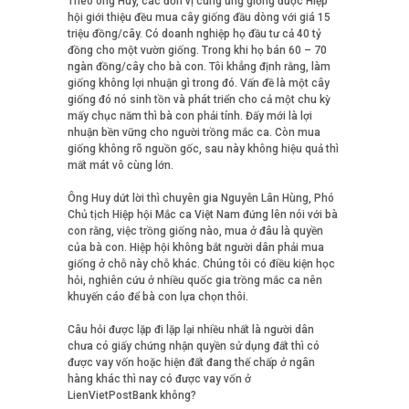
Theo ông Huy, các đơn vị cung ứng giống được Hiệp
hội giới thiệu đều mua cây giống đầu dòng với giá 15
triệu đồng/cây. Có doanh nghiệp họ đầu tư cả 40 tỷ
đồng cho một vườn giống. Trong khi họ bán 60 – 70
ngàn đồng/cây cho bà con. Tôi khẳng định rằng, làm
giống không lợi nhuận gì trong đó. Vấn đề là một cây
giống đó nó sinh tồn và phát triển cho cả một chu kỳ
mấy chục năm thì bà con phải tính. Đấy mới là lợi
nhuận bền vững cho người trồng mắc ca. Còn mua
giống không rõ nguồn gốc, sau này không hiệu quả thì
mất mát vô cùng lớn.
Ông Huy dứt lời thì chuyên gia Nguyễn Lân Hùng, Phó
Chủ tịch Hiệp hội Mắc ca Việt Nam đứng lên nói với bà
con rằng, việc trồng giống nào, mua ở đâu là quyền
của bà con. Hiệp hội không bắt người dân phải mua
giống ở chỗ này chỗ khác. Chúng tôi có điều kiện học
hỏi, nghiên cứu ở nhiều quốc gia trồng mắc ca nên
khuyến cáo để bà con lựa chọn thôi.
Câu hỏi được lặp đi lặp lại nhiều nhất là người dân
chưa có giấy chứng nhận quyền sử dụng đất thì có
được vay vốn hoặc hiện đất đang thế chấp ở ngân
hàng khác thì nay có được vay vốn ở
LienVietPostBank không?