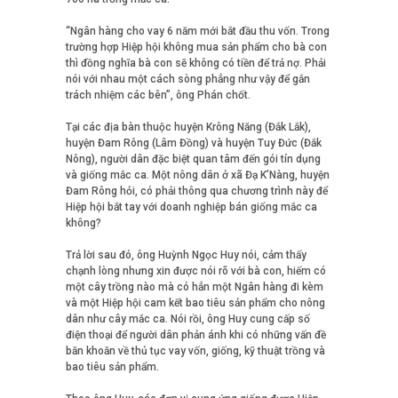
“Ngân hàng cho vay 6 năm mới bắt đầu thu vốn. Trong
trường hợp Hiệp hội không mua sản phẩm cho bà con
thì đồng nghĩa bà con sẽ không có tiền để trả nợ. Phải
nói với nhau một cách sòng phẳng như vậy để gắn
trách nhiệm các bên”, ông Phán chốt.
Tại các địa bàn thuộc huyện Krông Năng (Đắk Lắk),
huyện Đam Rông (Lâm Đồng) và huyện Tuy Đức (Đắk
Nông), người dân đặc biệt quan tâm đến gói tín dụng
và giống mắc ca. Một nông dân ở xã Đạ K’Nàng, huyện
Đam Rông hỏi, có phải thông qua chương trình này để
Hiệp hội bắt tay với doanh nghiệp bán giống mắc ca
không?
Trả lời sau đó, ông Huỳnh Ngọc Huy nói, cảm thấy
chạnh lòng nhưng xin được nói rõ với bà con, hiếm có
một cây trồng nào mà có hẳn một Ngân hàng đi kèm
và một Hiệp hội cam kết bao tiêu sản phẩm cho nông
dân như cây mắc ca. Nói rồi, ông Huy cung cấp số
điện thoại để người dân phản ánh khi có những vấn đề
băn khoăn về thủ tục vay vốn, giống, kỹ thuật trồng và
bao tiêu sản phẩm.