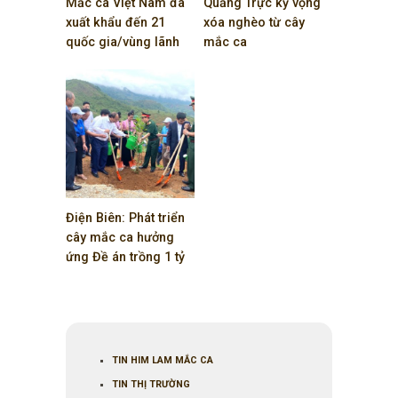
Mắc ca Việt Nam đã
Quảng Trực kỳ vọng
xuất khẩu đến 21
xóa nghèo từ cây
quốc gia/vùng lãnh
mắc ca
thổ
Đăk Nông
,
mắc ca
Điện Biên: Phát triển
cây mắc ca hưởng
ứng Đề án trồng 1 tỷ
cây xanh
Chủ tịch nước Nguyễn Xuân
Phúc
,
mắc ca
TIN HIM LAM MẮC CA
TIN THỊ TRƯỜNG