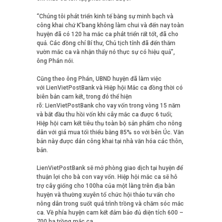
“Chúng tôi phát triển kinh tế bằng sự minh bạch và
công khai chứ K’bang không làm chui và đến nay toàn
huyện đã có 120 ha mắc ca phát triển rất tốt, đã cho
quả. Các đồng chí Bí thư, Chủ tịch tỉnh đã đến thăm
vườn mắc ca và nhận thấy nó thực sự có hiệu quả”,
ông Phán nói.
Cũng theo ông Phán, UBND huyện đã làm việc
với LienVietPostBank và Hiệp hội Mắc ca đồng thời có
biên bản cam kết, trong đó thể hiện
rõ: LienVietPostBank cho vay vốn trong vòng 15 năm
và bắt đầu thu hồi vốn khi cây mắc ca được 6 tuổi;
Hiệp hội cam kết tiêu thụ toàn bộ sản phẩm cho nông
dân với giá mua tối thiểu bằng 85% so với bên Úc. Văn
bản này được dán công khai tại nhà văn hóa các thôn,
bản.
LienVietPostBank sẽ mở phòng giao dịch tại huyện để
thuận lợi cho bà con vay vốn. Hiệp hội mắc ca sẽ hỗ
trợ cây giống cho 100ha của một làng trên địa bàn
huyện và thường xuyên tổ chức hội thảo tư vấn cho
nông dân trong suốt quá trình trồng và chăm sóc mắc
ca. Về phía huyện cam kết đảm bảo đủ diện tích 600 –
700 ha trồng mắc ca.