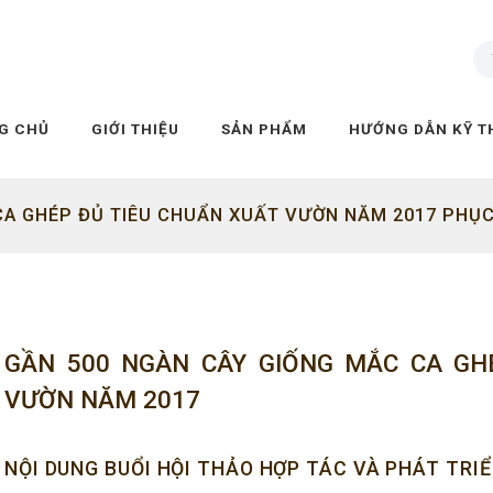
G CHỦ
GIỚI THIỆU
SẢN PHẨM
HƯỚNG DẪN KỸ T
CA GHÉP ĐỦ TIÊU CHUẨN XUẤT VƯỜN NĂM 2017 PHỤ
GẦN 500 NGÀN CÂY GIỐNG MẮC CA GH
VƯỜN NĂM 2017
NỘI DUNG BUỔI HỘI THẢO HỢP TÁC VÀ PHÁT TRI