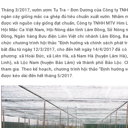
Tháng 3/2017, vườn ươm Tu Tra – Đơn Dương của Công ty TN
ngàn cây giống mắc ca ghép đủ tiêu chuẩn xuất vườn. Nhằm m
được với nguồn cây giống đạt chuẩn, Công ty TNHH MTV Him L
Hội Mắc Ca Việt Nam, Hội Nông dân tỉnh Lâm Đồng, Sở Nông ng
Đồng, Ngân hàng Bưu điện Liên Việt chi nhánh Lâm Đồng, Ba
chức chương trình hội thảo “Định hướng và chính sách phát tr
bắt đầu từ ngày 12/3/2017, cho đến hết ngày 14/4/2017 đã có 7
phương: xã Hoài Đức, xã Liên Hà, xã Nam Hà (huyện Lâm Hà), 
Linh), xã Lộc Nam (huyện Bảo Lâm) và thành phố Bảo Lộc. C
tham gia. Theo kế hoạch, chương trình hội thảo “Định hướng v
được kéo dài đến hết tháng 5/2017.