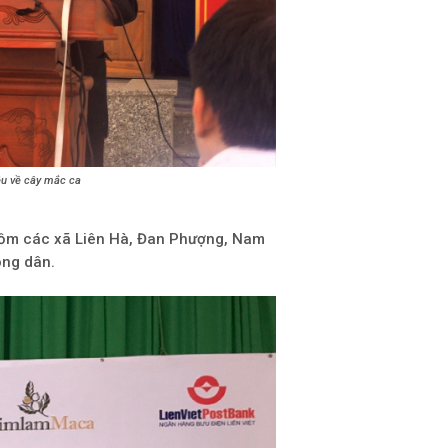
ệu về cây mắc ca
(gồm các xã Liên Hà, Đan Phượng, Nam
ông dân.