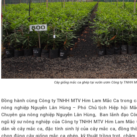
Cây giống mắc ca ghép tại vườn ươm Công ty TNHH
Đồng hành cùng Công ty TNHH MTV Him Lam Mắc Ca trong các
nông nghiệp Nguyễn Lân Hùng – Phó Chủ tịch Hiệp hội Mắc 
Chuyên gia nông nghiệp Nguyễn Lân Hùng, Ban lãnh đạo C
ngũ kỹ sư nông nghiệp của Công ty TNHH MTV Him Lam Mắc C
dân về cây mắc ca, đặc tính sinh lý của cây mắc ca, đồng th
chọn đúng cây giống mắc ca ghép, kỹ thuật trồng trọt, chăm 