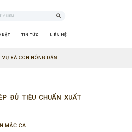
HUẬT
TIN TỨC
LIÊN HỆ
C VỤ BÀ CON NÔNG DÂN
ÉP ĐỦ TIÊU CHUẨN XUẤT
ỂN MẮC CA