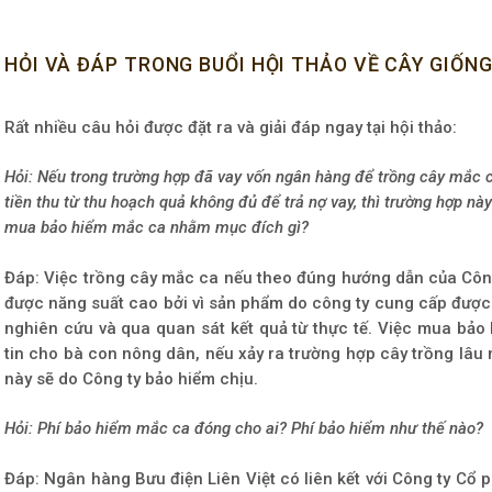
HỎI VÀ ĐÁP TRONG BUỔI HỘI THẢO VỀ CÂY GIỐN
Rất nhiều câu hỏi được đặt ra và giải đáp ngay tại hội thảo:
Hỏi: Nếu trong trường hợp đã vay vốn ngân hàng để trồng cây mắc 
tiền thu từ thu hoạch quả không đủ để trả nợ vay, thì trường hợp này
mua bảo hiểm mắc ca nhằm mục đích gì?
Đáp: Việc trồng cây mắc ca nếu theo đúng hướng dẫn của Cô
được năng suất cao bởi vì sản phẩm do công ty cung cấp được
nghiên cứu và qua quan sát kết quả từ thực tế. Việc mua b
tin cho bà con nông dân, nếu xảy ra trường hợp cây trồng lâu n
này sẽ do Công ty bảo hiểm chịu.
Hỏi: Phí bảo hiểm mắc ca đóng cho ai? Phí bảo hiểm như thế nào?
Đáp: Ngân hàng Bưu điện Liên Việt có liên kết với Công ty Cổ