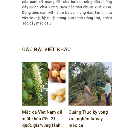
nữa cam kết mang đến cho bà con nông dân những
cây giống chất lượng, đảm bảo tiêu chuẩn xuất vườn.
Đồng thời, cam kết hỗ trợ bà con nông dân, tận tình tư
vấn về mặt kỹ thuật trong quá trình trồng trọt, chăm
sóc cây mắc ca../.
CÁC BÀI VIẾT KHÁC
Mắc ca Việt Nam đã
Quảng Trực kỳ vọng
xuất khẩu đến 21
xóa nghèo từ cây
quốc gia/vùng lãnh
mắc ca
thổ
Đăk Nông
,
mắc ca