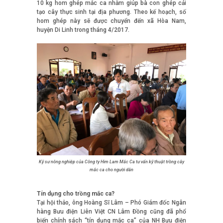
10 kg hom ghép mắc ca nhằm giúp bà con ghép cải
tạo cây thực sinh tại địa phương. Theo kế hoạch, số
hom ghép này sẽ được chuyển đến xã Hòa Nam,
huyện Di Linh trong tháng 4/2017.
Kỹ sư nông nghiệp của Công ty Him Lam Mắc Ca tư vấn kỹ thuật trồng cây
mắc ca cho người dân
Tín dụng cho trồng mắc ca?
Tại hội thảo, ông Hoàng Sĩ Lâm – Phó Giám đốc Ngân
hàng Bưu điện Liên Việt CN Lâm Đồng cũng đã phổ
biến chính sách “tín dụng mắc ca” của NH Bưu điện