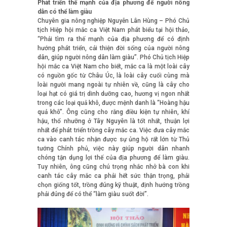
Phát triển thế mạnh của địa phương để người nông
dân có thể làm giàu
Chuyên gia nông nghiệp Nguyễn Lân Hùng – Phó Chủ
tịch Hiệp hội mắc ca Việt Nam phát biểu tại hội thảo,
“Phải tìm ra thế mạnh của địa phương để có định
hướng phát triển, cải thiện đời sống của người nông
dân, giúp người nông dân làm giàu”. Phó Chủ tịch Hiệp
hội mắc ca Việt Nam cho biết, mắc ca là một loài cây
có nguồn gốc từ Châu Úc, là loài cây cuối cùng mà
loài người mang ngoài tự nhiên về, cũng là cây cho
loại hạt có giá trị dinh dưỡng cao, hương vị ngon nhất
trong các loại quả khô, được mệnh danh là “Hoàng hậu
quả khô”. Ông cũng cho rằng điều kiện tự nhiên, khí
hậu, thổ nhưỡng ở Tây Nguyên là tốt nhất, thuận lợi
nhất để phát triển trồng cây mắc ca. Việc đưa cây mắc
ca vào canh tác nhận được sự ủng hộ rất lớn từ Thủ
tướng Chính phủ, việc này giúp người dân nhanh
chóng tận dụng lợi thế của địa phương để làm giàu.
Tuy nhiên, ông cũng chú trọng nhắc nhở bà con khi
canh tác cây mắc ca phải hết sức thận trọng, phải
chọn giống tốt, trồng đúng kỹ thuật, định hướng trồng
phải đúng để có thể “làm giàu suốt đời”.