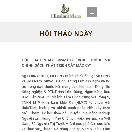
HỘI THẢO NGÀY
08/4/2017
HỘI THẢO NGÀY 08/4/2017 “ĐỊNH HƯỚNG VÀ
CHÍNH SÁCH PHÁT TRIỂN CÂY MẮC CA”
Ngày 08/4/2017, tại UBND thành phố Bảo Lộc và UBND
xã Hòa Nam, huyện Di Linh, Trung tâm dạy nghề và hỗ
trợ nông dân thuộc Hội nông dân tỉnh Lâm Đồng, Sở
Nông nghiệp & PTNT tỉnh Lâm Đồng, Ngân hàng Bưu
điện Liên Việt Chi Nhánh Lâm Đồng cùng với Công ty
TNHH MTV Him Lam Mắc Ca (HLMC) tổ chức Hội
thảo“Định hướng và chính sách phát triển cây mắc
ca”. Tham dự hội thảo có Chuyên gia nông nghiệp
Nguyễn Lân Hùng – Phó Chủ tịch Hiệp hội mắc ca Việt
Nam; Bà Nguyễn Thị Tuyết – Chi cục phó Chi cục bảo
vệ thực vật_Thuộc Sở Nông nghiệp & PTNT tỉnh Lâm