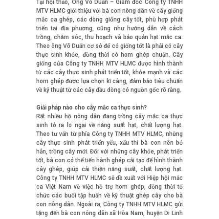
Tại hội thảo, Ông Võ Duẩn – Giám đốc Công ty TNHH
MTV HLMC giới thiệu với bà con nông dân về cây giống
mắc ca ghép, các dòng giống cây tốt, phù hợp phát
triển tại địa phương, cũng như hướng dẫn về cách
trồng, chăm sóc, thu hoạch và bảo quản hạt mắc ca.
Theo ông Võ Duẩn cơ sở để có giống tốt là phải có cây
thực sinh khỏe, đồng thời có hom ghép chuẩn. Cây
giống của Công ty TNHH MTV HLMC được hình thành
từ các cây thực sinh phát triển tốt, khỏe mạnh và các
hom ghép được lựa chọn kĩ càng, đảm bảo tiêu chuẩn
về kỹ thuật từ các cây đầu dòng có nguồn gốc rõ ràng.
Giải pháp nào cho cây mắc ca thực sinh?
Rất nhiều hộ nông dân đang trồng cây mắc ca thực
sinh tỏ ra lo ngại về năng suất hạt, chất lượng hạt.
Theo tư vấn từ phía Công ty TNHH MTV HLMC, những
cây thực sinh phát triển yếu, xấu thì bà con nên bỏ
hẳn, trồng cây mới. Đối với những cây khỏe, phát triển
tốt, bà con có thể tiến hành ghép cải tạo để hình thành
cây ghép, giúp cải thiện năng suất, chất lượng hạt.
Công ty TNHH MTV HLMC sẽ đề xuất với Hiệp hội mắc
ca Việt Nam về việc hỗ trợ hom ghép, đồng thời tổ
chức các buổi tập huấn về kỹ thuật ghép cây cho bà
con nông dân. Ngoài ra, Công ty TNHH MTV HLMC gửi
tặng đến bà con nông dân xã Hòa Nam, huyện Di Linh