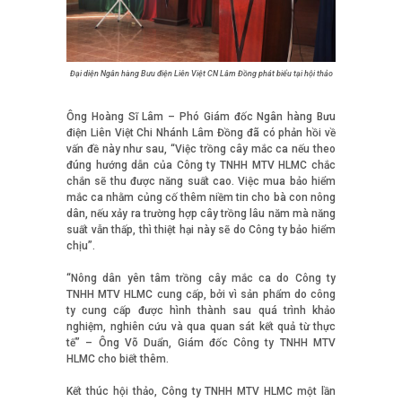
Đại diện Ngân hàng Bưu điện Liên Việt CN Lâm Đồng phát biểu tại hội thảo
Ông Hoàng Sĩ Lâm – Phó Giám đốc Ngân hàng Bưu
điện Liên Việt Chi Nhánh Lâm Đồng đã có phản hồi về
vấn đề này như sau, “Việc trồng cây mắc ca nếu theo
đúng hướng dẫn của Công ty TNHH MTV HLMC chắc
chắn sẽ thu được năng suất cao. Việc mua bảo hiểm
mắc ca nhằm củng cố thêm niềm tin cho bà con nông
dân, nếu xảy ra trường hợp cây trồng lâu năm mà năng
suất vẫn thấp, thì thiệt hại này sẽ do Công ty bảo hiểm
chịu”.
“Nông dân yên tâm trồng cây mắc ca do Công ty
TNHH MTV HLMC cung cấp, bởi vì sản phẩm do công
ty cung cấp được hình thành sau quá trình khảo
nghiệm, nghiên cứu và qua quan sát kết quả từ thực
tế” – Ông Võ Duẩn, Giám đốc Công ty TNHH MTV
HLMC cho biết thêm.
Kết thúc hội thảo, Công ty TNHH MTV HLMC một lần