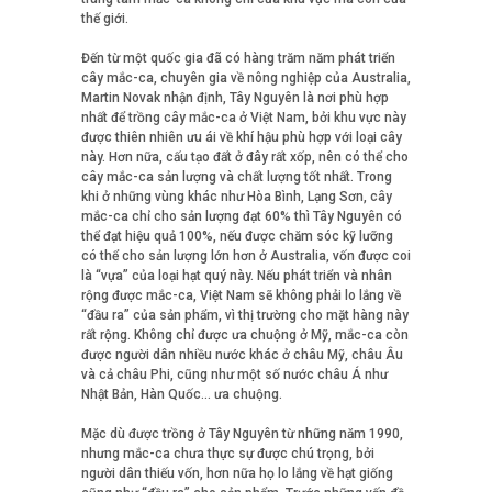
thế giới.
Đến từ một quốc gia đã có hàng trăm năm phát triển
cây mắc-ca, chuyên gia về nông nghiệp của Australia,
Martin Novak nhận định, Tây Nguyên là nơi phù hợp
nhất để trồng cây mắc-ca ở Việt Nam, bởi khu vực này
được thiên nhiên ưu ái về khí hậu phù hợp với loại cây
này. Hơn nữa, cấu tạo đất ở đây rất xốp, nên có thể cho
cây mắc-ca sản lượng và chất lượng tốt nhất. Trong
khi ở những vùng khác như Hòa Bình, Lạng Sơn, cây
mắc-ca chỉ cho sản lượng đạt 60% thì Tây Nguyên có
thể đạt hiệu quả 100%, nếu được chăm sóc kỹ lưỡng
có thể cho sản lượng lớn hơn ở Australia, vốn được coi
là “vựa” của loại hạt quý này. Nếu phát triển và nhân
rộng được mắc-ca, Việt Nam sẽ không phải lo lắng về
“đầu ra” của sản phẩm, vì thị trường cho mặt hàng này
rất rộng. Không chỉ được ưa chuộng ở Mỹ, mắc-ca còn
được người dân nhiều nước khác ở châu Mỹ, châu Âu
và cả châu Phi, cũng như một số nước châu Á như
Nhật Bản, Hàn Quốc… ưa chuộng.
Mặc dù được trồng ở Tây Nguyên từ những năm 1990,
nhưng mắc-ca chưa thực sự được chú trọng, bởi
người dân thiếu vốn, hơn nữa họ lo lắng về hạt giống