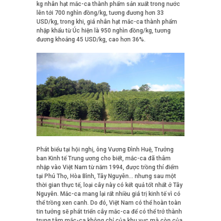
kg nhân hạt mắc-ca thành phẩm sản xuất trong nước
lên tới 700 nghìn đồng/kg, tương đương hơn 33
USD/kg, trong khi, giá nhân hạt mắc-ca thành phẩm
nhập khẩu từ Úc hiện là 950 nghìn đồng/kg, tương
đương khoảng 45 USD/kg, cao hơn 36%.
Phát biểu tại hội nghị, ông Vương Đình Huệ, Trưởng
ban Kinh tế Trung ương cho biết, mắc-ca đã thâm
nhập vào Việt Nam từ năm 1994, được trồng thí điểm
tại Phú Thọ, Hòa Bình, Tây Nguyên… nhưng sau một
thời gian thực tế, loại cây này có kết quả tốt nhất ở Tây
Nguyên. Mắc-ca mang lại rất nhiều giá trị kinh tế vì có
thể trồng xen canh. Do đó, Việt Nam có thể hoàn toàn
tin tưởng sẽ phát triển cây mắc-ca để có thể trở thành
trung tâm mắc-ca không chỉ của khu vực mà còn của