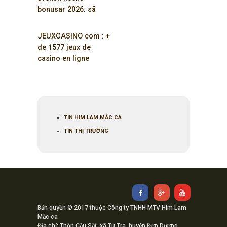
bonusar 2026: så
maximerar du dina
vinster
JEUXCASINO com : +
de 1577 jeux de
casino en ligne
GRATUITS ici
TIN HIM LAM MẮC CA
TIN THỊ TRƯỜNG
Bản quyền © 2017 thuộc Công ty TNHH MTV Him Lam
Mắc ca
Địa chỉ: Thôn Cầu Sắt, xã Tu Tra, huyện Đơn Dương,