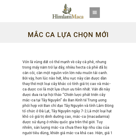
MẮC CA LỰA CHỌN MỚI
THAY THẾ CHO CÂY CÀ
Vốn là vùng đất có thế mạnh về cây cà phê, nhưng
trong mấy năm trở lại đây, nhiều hecta cà phê đã bị
cằn cỗi, cần một nguồn vốn lớn nếu muốn tái canh.
PHÊ
Bởi vậy, hơn lúc nào hết, khu vực này cần được dần
thay thế một loại cây khác có tính giá trị cao và mắc-
ca được coi là một lựa chọn ưu tiên nhất. Vấn đề này
được đưa ra tại hội thảo “Chiến lược phát triển cây
mắc-ca tại Tây Nguyên” do Ban Kinh tế Trung ương
phối hợp với Ban chỉ đạo Tây Nguyên và tỉnh Lâm Đồng
tổ chức ở Đà Lạt, Tây Nguyên ngày 7-2.Là một loại hạt
khô có giá trị dinh dưỡng cao, mắc-ca (macadamia)
được sử dụng ở nhiều quốc gia trên thế giới. Tuy
nhiên, sản lượng mắc-ca chưa theo kịp nhu cầu của
người tiêu dùng, khiến giá mắc-ca khá cao. Hiện, giá 1