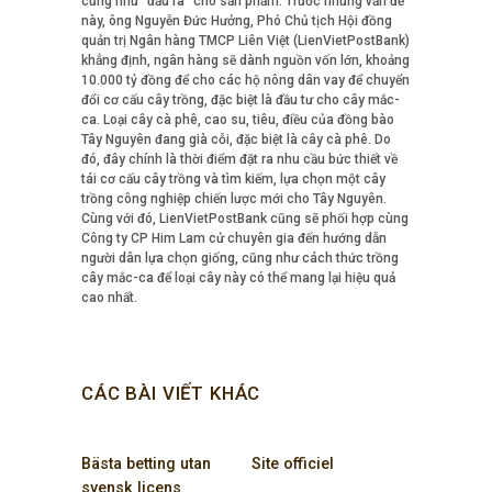
cũng như “đầu ra” cho sản phẩm. Trước những vấn đề
này, ông Nguyễn Đức Hưởng, Phó Chủ tịch Hội đồng
quản trị Ngân hàng TMCP Liên Việt (LienVietPostBank)
khẳng định, ngân hàng sẽ dành nguồn vốn lớn, khoảng
10.000 tỷ đồng để cho các hộ nông dân vay để chuyển
đổi cơ cấu cây trồng, đặc biệt là đầu tư cho cây mắc-
ca. Loại cây cà phê, cao su, tiêu, điều của đồng bào
Tây Nguyên đang già cỗi, đặc biệt là cây cà phê. Do
đó, đây chính là thời điểm đặt ra nhu cầu bức thiết về
tái cơ cấu cây trồng và tìm kiếm, lựa chọn một cây
trồng công nghiệp chiến lược mới cho Tây Nguyên.
Cùng với đó, LienVietPostBank cũng sẽ phối hợp cùng
Công ty CP Him Lam cử chuyên gia đến hướng dẫn
người dân lựa chọn giống, cũng như cách thức trồng
cây mắc-ca để loại cây này có thể mang lại hiệu quả
cao nhất.
CÁC BÀI VIẾT KHÁC
Bästa betting utan
Site officiel
svensk licens