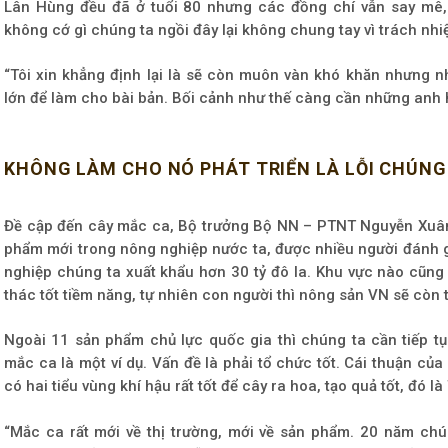
Lân Hùng đều đã ở tuổi 80 nhưng các đồng chí vẫn say mê,
không cớ gì chúng ta ngồi đây lại không chung tay vì trách nhi
“Tôi xin khẳng định lại là sẽ còn muôn vàn khó khăn nhưng n
lớn để làm cho bài bản. Bối cảnh như thế càng cần những anh
KHÔNG LÀM CHO NÓ PHÁT TRIỂN LÀ LỖI CHÚNG
Đề cập đến cây mắc ca, Bộ trưởng Bộ NN – PTNT Nguyễn Xuân
phẩm mới trong nông nghiệp nước ta, được nhiều người đánh g
nghiệp chúng ta xuất khẩu hơn 30 tỷ đô la. Khu vực nào cũng 
thác tốt tiềm năng, tự nhiên con người thì nông sản VN sẽ còn 
Ngoài 11 sản phẩm chủ lực quốc gia thì chúng ta cần tiếp 
mắc ca là một ví dụ. Vấn đề là phải tổ chức tốt. Cái thuận của 
có hai tiểu vùng khí hậu rất tốt để cây ra hoa, tạo quả tốt, đó 
“Mắc ca rất mới về thị trường, mới về sản phẩm. 20 năm ch