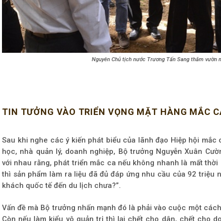
Nguyên Chủ tịch nước Trương Tấn Sang thăm vườn 
TIN TƯỞNG VÀO TRIỂN VỌNG MẶT HÀNG MẮC C
Sau khi nghe các ý kiến phát biểu của lãnh đạo Hiệp hội mắc
học, nhà quản lý, doanh nghiệp, Bộ trưởng Nguyễn Xuân Cường
với nhau rằng, phát triển mắc ca nếu không nhanh là mất thời 
thì sản phẩm làm ra liệu đã đủ đáp ứng nhu cầu của 92 triệu n
khách quốc tế đến du lịch chưa?”.
Vấn đề mà Bộ trưởng nhấn mạnh đó là phải vào cuộc một cách qu
Còn nếu làm kiểu vô quản trị thì lại chết cho dân, chết cho