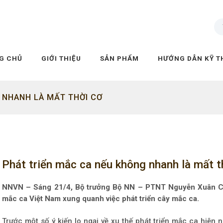
G CHỦ
GIỚI THIỆU
SẢN PHẨM
HƯỚNG DẪN KỸ T
 NHANH LÀ MẤT THỜI CƠ
Phát triển mắc ca nếu không nhanh là mất t
NNVN – Sáng 21/4, Bộ trưởng Bộ NN – PTNT Nguyễn Xuân Cườn
mắc ca Việt Nam xung quanh việc phát triển cây mắc ca.
Trước một số ý kiến lo ngại về xu thế phát triển mắc ca hiệ