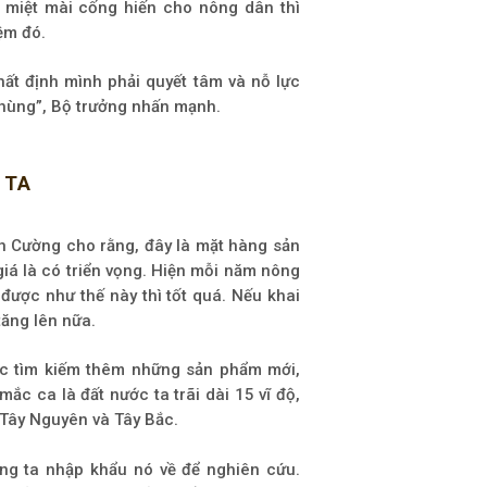
 miệt mài cống hiến cho nông dân thì
ệm đó.
hất định mình phải quyết tâm và nỗ lực
 hùng”, Bộ trưởng nhấn mạnh.
 TA
 Cường cho rằng, đây là mặt hàng sản
iá là có triển vọng. Hiện mỗi năm nông
được như thế này thì tốt quá. Nếu khai
tăng lên nữa.
tục tìm kiếm thêm những sản phẩm mới,
mắc ca là đất nước ta trãi dài 15 vĩ độ,
là Tây Nguyên và Tây Bắc.
úng ta nhập khẩu nó về để nghiên cứu.