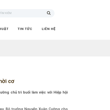
HUẬT
TIN TỨC
LIÊN HỆ
hời cơ
g chủ trì buổi làm việc với Hiệp hội
n nay, Bộ trưởng Nguyễn Xuân Cường cho