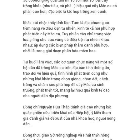
50.000đồng/kg quả tươi thì so với một số loại cây
trồng khác (như tiêu, cà phê…) hiệu quả cây Mắc ca có
phần cao hơn, đặc biệt là kết hợp trồng xen canh.
Khảo sát nhận thấy tỉnh Kon Tum là địa phương có
tiềm năng về điều kiện tự nhiên, kinh tế xã hội phù hợp
phát triển cây Mắc ca. Tuy nhiên cần chú trọng việc
lựa giống cho các vùng có điều kiện tự nhiên khác
nhau; áp dụng các biện pháp thâm canh phù hợp,
nhất là trong giai đoạn phân hóa mầm hoa.
Tại buổi làm việc, các cơ quan chức năng và một số
hộ dân đã trồng Mắc ca trên địa bàn tỉnh thông tin,
trao đổi về hiệu quả, tình hình phát triển cũng như
những khó khăn trong chọn giống, chọn đất, cách
trồng và chăm sóc phù hợp để cây Mắc ca sinh
trưởng, phát triển tốt, mang lại hiệu quả kinh tế cao
cho người dân địa phương.
Đồng chí Nguyễn Hữu Tháp đánh giá cao những kết
quả nghiên cứu, triển khai của Hiệp hội, ý kiến tham
gia đánh giá và đề xuất của nhà khoa học, người nông
dân.
Đồng thời, giao Sở Nông nghiệp và Phát triển nông