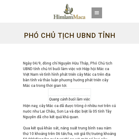
PHÓ CHỦ TỊCH UBND TỈNH
KON TUM NGUYỄN HỮU
Ngày 04/9, đồng chí Nguyễn Hữu Tháp, Phó Chủ tịch
UBND tỉnh chủ trì buổi làm việc với Hiệp hội Mắc ca
Việt Nam về tình hình phát triển cây Mắc ca trên địa
THÁP LÀM VIỆC VỚI HIỆP
bàn tỉnh và thảo luận phương hướng phát triển cây
Mắc ca trong thời gian tới.
HỘI MẮC CA VIỆT NAM
Quang cảnh buổi làm việc
Hiện nay, cây Mắc ca đã được trồng ở nhiều nơi trên cả
nước như Lai Châu, Sơn La và đặc biệt là 05 tỉnh Tây
Nguyên đã cho kết quả khả quan.
Qua kết quả khảo sát, năng suất trung bình sau năm
thứ 10 khoảng trên 06 tấn/ha, với giá thị trường khoảng