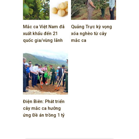
Mắc ca Việt Nam đã
Quảng Trực kỳ vọng
xuất khẩu đến 21
xóa nghèo từ cây
quốc gia/vùng lãnh
mắc ca
thổ
Đăk Nông
,
mắc ca
Điện Biên: Phát triển
cây mắc ca hưởng
ứng Đề án trồng 1 tỷ
cây xanh
Chủ tịch nước Nguyễn Xuân
Phúc
,
mắc ca