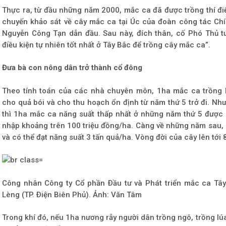
Thực ra, từ đầu những năm 2000, mắc ca đã được trồng thí đi
chuyến khảo sát về cây mắc ca tại Úc của đoàn công tác Ch
Nguyễn Công Tạn dẫn đầu. Sau này, đích thân, cố Phó Thủ tư
điều kiện tự nhiên tốt nhất ở Tây Bắc để trồng cây mắc ca”.
Đưa bà con nông dân trở thành cổ đông
Theo tính toán của các nhà chuyên môn, 1ha mắc ca trồng 
cho quả bói và cho thu hoạch ổn định từ năm thứ 5 trở đi. Như
thì 1ha mắc ca năng suất thấp nhất ở những năm thứ 5 được 
nhập khoảng trên 100 triệu đồng/ha. Càng về những năm sau, 
và có thể đạt năng suất 3 tấn quả/ha. Vòng đời của cây lên tới
Công nhân Công ty Cổ phần Ðầu tư và Phát triển mắc ca Tâ
Lèng (TP. Ðiện Biên Phủ). Ảnh: Văn Tâm
Trong khí đó, nếu 1ha nương rẫy người dân trồng ngô, trồng lúa