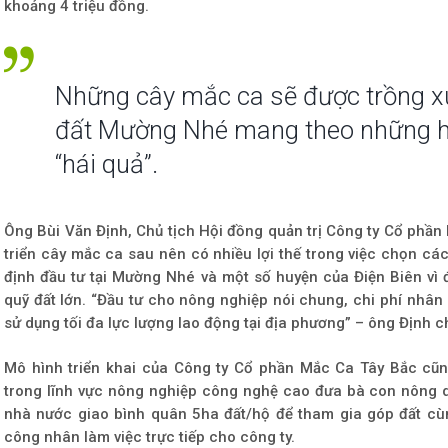
khoảng 4 triệu đồng.
Những cây mắc ca sẽ được trồng x
đất Mường Nhé mang theo những h
“hái quả”.
Ông Bùi Văn Định, Chủ tịch Hội đồng quản trị Công ty Cổ phần
triển cây mắc ca sau nên có nhiều lợi thế trong việc chọn các
định đầu tư tại Mường Nhé và một số huyện của Điện Biên vì 
quỹ đất lớn. “Đầu tư cho nông nghiệp nói chung, chi phí nhân 
sử dụng tối đa lực lượng lao động tại địa phương” – ông Định ch
Mô hình triển khai của Công ty Cổ phần Mắc Ca Tây Bắc cũng 
trong lĩnh vực nông nghiệp công nghệ cao đưa bà con nông 
nhà nước giao bình quân 5ha đất/hộ để tham gia góp đất cù
công nhân làm việc trực tiếp cho công ty.