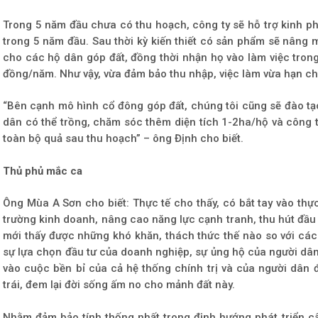
Trong 5 năm đầu chưa có thu hoạch, công ty sẽ hỗ trợ kinh ph
trong 5 năm đầu. Sau thời kỳ kiến thiết có sản phẩm sẽ nâng
cho các hộ dân góp đất, đồng thời nhận họ vào làm việc trong
đồng/năm. Như vậy, vừa đảm bảo thu nhập, việc làm vừa hạn chế
“Bên cạnh mô hình cổ đông góp đất, chúng tôi cũng sẽ đào tạ
dân có thể trồng, chăm sóc thêm diện tích 1-2ha/hộ và công 
toàn bộ quả sau thu hoạch” – ông Định cho biết.
Thủ phủ mắc ca
Ông Mùa A Sơn cho biết: Thực tế cho thấy, có bắt tay vào thực
trường kinh doanh, nâng cao năng lực cạnh tranh, thu hút đầu 
mới thấy được những khó khăn, thách thức thế nào so với các 
sự lựa chọn đầu tư của doanh nghiệp, sự ủng hộ của người dân 
vào cuộc bền bỉ của cả hệ thống chính trị và của người dân 
trái, đem lại đời sống ấm no cho mảnh đất này.
Nhằm đảm bảo tính thống nhất trong định hướng phát triển câ