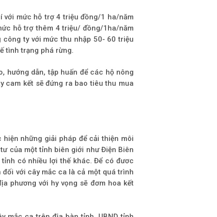
í với mức hỗ trợ 4 triệu đồng/1 ha/năm
 mức hỗ trợ thêm 4 triệu/ đồng/1ha/năm
 công ty với mức thu nhập 50- 60 triệu
 tình trạng phá rừng.
o, hướng dẫn, tập huấn để các hộ nông
ty cam kết sẽ đứng ra bao tiêu thu mua
 hiện những giải pháp để cải thiện môi
tư của một tỉnh biên giới như Điện Biên
tỉnh có nhiều lợi thế khác. Để có đươc
đối với cây mắc ca là cả một quá trình
địa phương với hy vọng sẽ đơm hoa kết
y mắc ca trên địa bàn tỉnh, UBND tỉnh