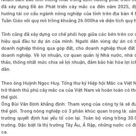
đã xây dựng Ðề án Phát triển cây mắc ca đến năm 2025, đ
hướng tái cơ cấu ngành nông nghiệp của tỉnh trên địa bàn 4
Tuần Giáo với quy mô trồng khoảng 26.000ha và diện tích quy
Tỉnh cũng đã xây dựng cơ chế phối hợp giữa các bên trên cơ 
hiệu quả đầu tư dự án của mình. Người dân vùng dự án có t
doanh nghiệp thông qua góp đất, cho doanh nghiệp thuê đất
doanh nghiệp. Về lợi nhuận, cơ quan quản lý Nhà nước, nhà
thảo, thống nhất mức chia sẻ lợi nhuận, đảm bảo hài hòa lợi íc
dân.
Theo ông Huỳnh Ngọc Huy, Tổng thư ký Hiệp hội Mắc ca Việt Na
trở thành thủ phủ cây mắc ca của Việt Nam và hoàn toàn có th
thế giới.
Ông Bùi Văn Định khẳng định: Tham vọng của công ty là sẽ đ
thế giới. Trong nông nghiệp có 3 phân khúc quan trọng là: sản 
trường quyết định hai yếu tố còn lại. Toàn bộ vùng trồng 30
trường. Đặc biệt là thị trường Tây Âu, Ả Rập, những nước có 
ca.