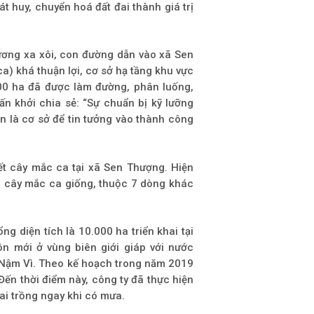
t huy, chuyển hoá đất đai thành giá trị
ương xa xôi, con đường dẫn vào xã Sen
) khá thuận lợi, cơ sở hạ tầng khu vực
00 ha đã được làm đường, phân luống,
n khởi chia sẻ: “Sự chuẩn bị kỹ lưỡng
n là cơ sở để tin tưởng vào thành công
ết cây mắc ca tại xã Sen Thượng. Hiện
0 cây mắc ca giống, thuộc 7 dòng khác
 diện tích là 10.000 ha triển khai tại
ôn mới ở vùng biên giới giáp với nước
Nậm Vì. Theo kế hoạch trong năm 2019
Đến thời điểm này, công ty đã thực hiện
hai trồng ngay khi có mưa.