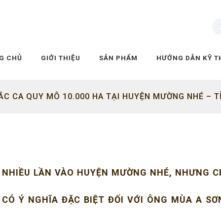
G CHỦ
GIỚI THIỆU
SẢN PHẨM
HƯỚNG DẪN KỸ T
ẮC CA QUY MÔ 10.000 HA TẠI HUYỆN MƯỜNG NHÉ – TỈ
NHIỀU LẦN VÀO HUYỆN MƯỜNG NHÉ, NHƯNG C
CÓ Ý NGHĨA ĐẶC BIỆT ĐỐI VỚI ÔNG MÙA A SƠ