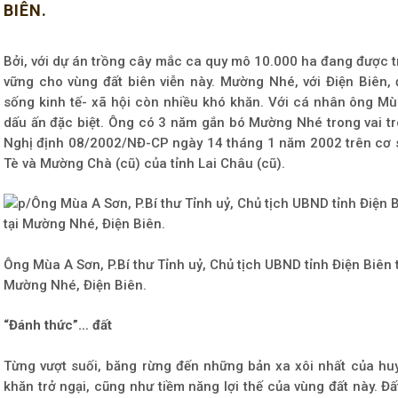
BIÊN.
Bởi, với dự án trồng cây mắc ca quy mô 10.000 ha đang được tr
vững cho vùng đất biên viễn này. Mường Nhé, với Điện Biên, 
sống kinh tế- xã hội còn nhiều khó khăn. Với cá nhân ông Mù
dấu ấn đặc biệt. Ông có 3 năm gắn bó Mường Nhé trong vai trò
Nghị định 08/2002/NĐ-CP ngày 14 tháng 1 năm 2002 trên cơ s
Tè và Mường Chà (cũ) của tỉnh Lai Châu (cũ).
Ông Mùa A Sơn, P.Bí thư Tỉnh uỷ, Chủ tịch UBND tỉnh Điện Biên
Mường Nhé, Điện Biên.
“Đánh thức”… đất
Từng vượt suối, băng rừng đến những bản xa xôi nhất của h
khăn trở ngại, cũng như tiềm năng lợi thế của vùng đất này. Đất