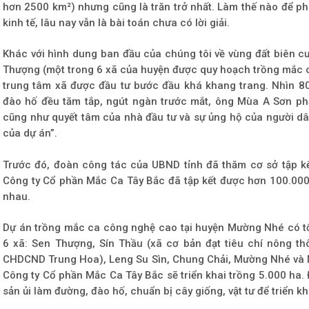
hơn 2500 km²) nhưng cũng là trăn trở nhất. Làm thế nào để phá
kinh tế, lâu nay vẫn là bài toán chưa có lời giải.
Khác với hình dung ban đầu của chúng tôi về vùng đất biên c
Thượng (một trong 6 xã của huyện được quy hoạch trồng mắc ca
trung tâm xã được đầu tư bước đầu khá khang trang. Nhìn 8
đào hố đều tăm tắp, ngút ngàn trước mắt, ông Mùa A Sơn phấ
cũng như quyết tâm của nhà đầu tư và sự ủng hộ của người dâ
của dự án”.
Trước đó, đoàn công tác của UBND tỉnh đã thăm cơ sở tập k
Công ty Cổ phần Mắc Ca Tây Bắc đã tập kết được hơn 100.00
nhau.
Dự án trồng mắc ca công nghệ cao tại huyện Mường Nhé có tổng
6 xã: Sen Thượng, Sín Thầu (xã cơ bản đạt tiêu chí nông th
CHDCND Trung Hoa), Leng Su Sìn, Chung Chải, Mường Nhé và 
Công ty Cổ phần Mắc Ca Tây Bắc sẽ triển khai trồng 5.000 ha. 
sản ủi làm đường, đào hố, chuẩn bị cây giống, vật tư để triển k