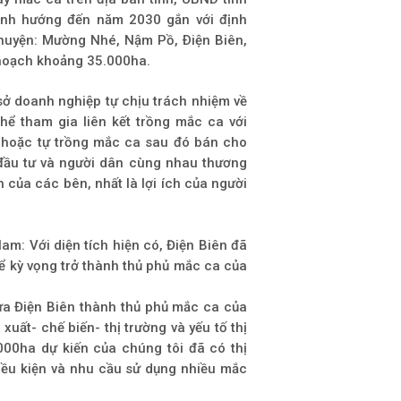
ịnh hướng đến năm 2030 gắn với định
 huyện: Mường Nhé, Nậm Pồ, Ðiện Biên,
 hoạch khoảng 35.000ha.
sở doanh nghiệp tự chịu trách nhiệm về
hể tham gia liên kết trồng mắc ca với
 hoặc tự trồng mắc ca sau đó bán cho
 đầu tư và người dân cùng nhau thương
h của các bên, nhất là lợi ích của người
m: Với diện tích hiện có, Điện Biên đã
ể kỳ vọng trở thành thủ phủ mắc ca của
ưa Điện Biên thành thủ phủ mắc ca của
xuất- chế biến- thị trường và yếu tố thị
.000ha dự kiến của chúng tôi đã có thị
điều kiện và nhu cầu sử dụng nhiều mắc